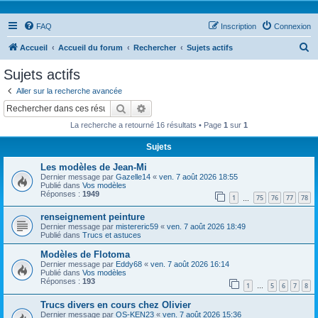
FAQ
Inscription
Connexion
R
Accueil
Accueil du forum
Rechercher
Sujets actifs
e
Sujets actifs
c
Aller sur la recherche avancée
h
Rechercher
Recherche avancée
e
La recherche a retourné 16 résultats • Page
1
sur
1
r
Sujets
c
Les modèles de Jean-Mi
h
Dernier message par
Gazelle14
«
ven. 7 août 2026 18:55
e
Publié dans
Vos modèles
Réponses :
1949
1
75
76
77
78
…
r
renseignement peinture
Dernier message par
mistereric59
«
ven. 7 août 2026 18:49
Publié dans
Trucs et astuces
Modèles de Flotoma
Dernier message par
Eddy68
«
ven. 7 août 2026 16:14
Publié dans
Vos modèles
Réponses :
193
1
5
6
7
8
…
Trucs divers en cours chez Olivier
Dernier message par
OS-KEN23
«
ven. 7 août 2026 15:36