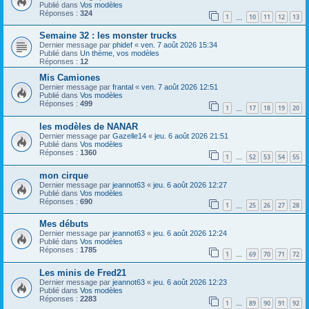
Publié dans
Vos modèles
Réponses :
324
1
10
11
12
13
…
Semaine 32 : les monster trucks
Dernier message par
phidef
«
ven. 7 août 2026 15:34
Publié dans
Un thème, vos modèles
Réponses :
12
Mis Camiones
Dernier message par
frantal
«
ven. 7 août 2026 12:51
Publié dans
Vos modèles
Réponses :
499
1
17
18
19
20
…
les modèles de NANAR
Dernier message par
Gazelle14
«
jeu. 6 août 2026 21:51
Publié dans
Vos modèles
Réponses :
1360
1
52
53
54
55
…
mon cirque
Dernier message par
jeannot63
«
jeu. 6 août 2026 12:27
Publié dans
Vos modèles
Réponses :
690
1
25
26
27
28
…
Mes débuts
Dernier message par
jeannot63
«
jeu. 6 août 2026 12:24
Publié dans
Vos modèles
Réponses :
1785
1
69
70
71
72
…
Les minis de Fred21
Dernier message par
jeannot63
«
jeu. 6 août 2026 12:23
Publié dans
Vos modèles
Réponses :
2283
1
89
90
91
92
…