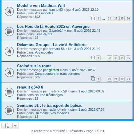
Modelle von Matthias Will
Dernier message par
jeannot63
«
jeu. 6 août 2026 12:19
Publié dans
Vos modèles
Réponses :
592
1
21
22
23
24
…
Les Rois de la Route 2025 en Auvergne
Dernier message par
Gazelle14
«
mer. 5 août 2026 22:48
Publié dans
Liens divers
Réponses :
22
Delamare Groupe - La vie à Enthéorie
Dernier message par
bernard 56
«
lun. 3 août 2026 21:49
Publié dans
Vos modèles
Réponses :
865
1
32
33
34
35
…
Croisé sur la route...
Dernier message par
gérard
«
dim. 2 août 2026 10:32
Publié dans
Constructeurs et transporteurs
Réponses :
565
1
20
21
22
23
…
renault g340 ti
Dernier message par
mistereric59
«
sam. 1 août 2026 09:37
Publié dans
Bourse d'échanges
Réponses :
19
Semaine 31 : le transport de bateau
Dernier message par
radar-o-reily
«
sam. 1 août 2026 07:38
Publié dans
Un thème, vos modèles
Réponses :
13
La recherche a retourné 16 résultats • Page
1
sur
1