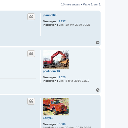
16 messages • Page
1
sur
1
jeannot63
Messages :
2237
Inscription :
ven. 10 avr. 2020 09:21
H
a
u
t
poclineux16
Messages :
2520
Inscription :
ven. 8 févr. 2019 11:19
H
a
u
t
Eddy68
Messages :
3086
Inscription :
mer. 30 déc. 2020 20:01