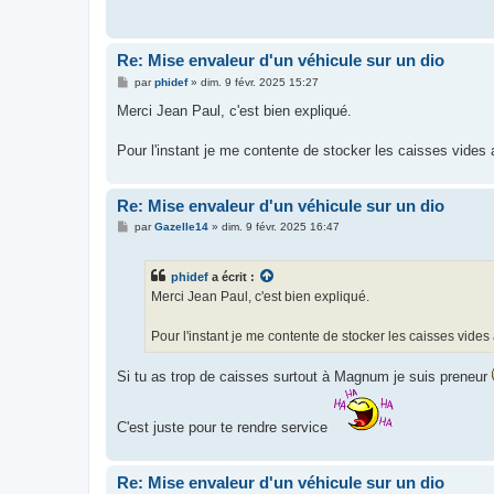
Re: Mise envaleur d'un véhicule sur un dio
M
par
phidef
»
dim. 9 févr. 2025 15:27
e
s
Merci Jean Paul, c'est bien expliqué.
s
a
g
Pour l'instant je me contente de stocker les caisses vides 
e
Re: Mise envaleur d'un véhicule sur un dio
M
par
Gazelle14
»
dim. 9 févr. 2025 16:47
e
s
s
phidef
a écrit :
a
g
Merci Jean Paul, c'est bien expliqué.
e
Pour l'instant je me contente de stocker les caisses vides
Si tu as trop de caisses surtout à Magnum je suis preneur
C'est juste pour te rendre service
Re: Mise envaleur d'un véhicule sur un dio