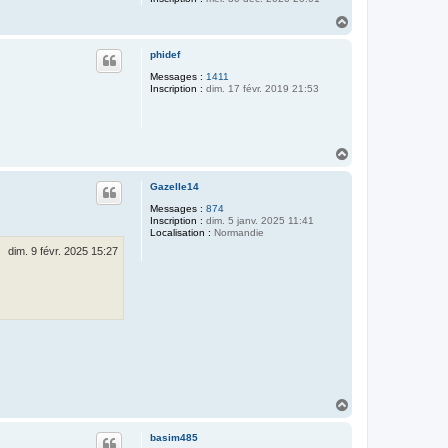
H
a
u
phidef
t
Messages :
1411
Inscription :
dim. 17 févr. 2019 21:53
H
a
u
Gazelle14
t
Messages :
874
Inscription :
dim. 5 janv. 2025 11:41
Localisation :
Normandie
dim. 9 févr. 2025 15:27
H
a
u
basim485
t