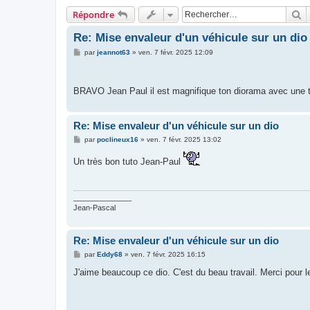
R
Répondre
Re: Mise envaleur d'un véhicule sur un dio
M
par
jeannot63
»
ven. 7 févr. 2025 12:09
e
s
s
a
BRAVO Jean Paul il est magnifique ton diorama avec une tr
g
e
Re: Mise envaleur d'un véhicule sur un dio
M
par
poclineux16
»
ven. 7 févr. 2025 13:02
e
s
Un très bon tuto Jean-Paul
s
a
g
e
______________
Jean-Pascal
Re: Mise envaleur d'un véhicule sur un dio
M
par
Eddy68
»
ven. 7 févr. 2025 16:15
e
s
J'aime beaucoup ce dio. C'est du beau travail. Merci pour l
s
a
g
e