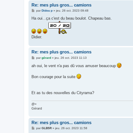
Re: mes plus gros... camions
M
par
Didou p
»
jeu. 26 oct. 2023 09:48
e
s
Ha oui...ça c'est du beau boulot. Chapeau bas.
s
a
g
e
Didier.
Re: mes plus gros... camions
M
par
gérard
»
jeu. 26 oct. 2023 11:13
e
s
ah oui, le vent n'a pas dû vous amuser beaucoup
s
a
g
Bon courage pour la suite
e
Et as tu des nouvelles du Cityrama?
@+
Gérard
Re: mes plus gros... camions
M
par
GLB5R
»
jeu. 26 oct. 2023 11:58
e