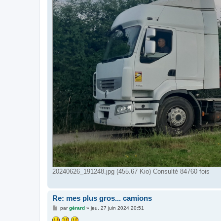
20240626_191248.jpg (455.67 Kio) Consulté 84760 fois
Re: mes plus gros... camions
M
par
gérard
»
jeu. 27 juin 2024 20:51
e
s