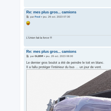
Re: mes plus gros... camions
M
par
Fred
»
jeu. 26 oct. 2023 07:30
e
s
s
a
g
e
L'Union fait la force !!!
Re: mes plus gros... camions
M
par
GLB5R
»
jeu. 26 oct. 2023 08:00
e
s
Le dernier gros boulot a été de peindre le toit en blanc.
s
Il a fallu protéger l'intérieur du bus ... un jour de vent.
a
g
e