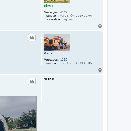
gérard
Messages :
4349
Inscription :
ven. 8 févr. 2019 19:04
Localisation :
Veynes
H
a
u
t
Pierre
Messages :
1215
Inscription :
ven. 8 févr. 2019 20:35
H
a
u
GLB5R
t