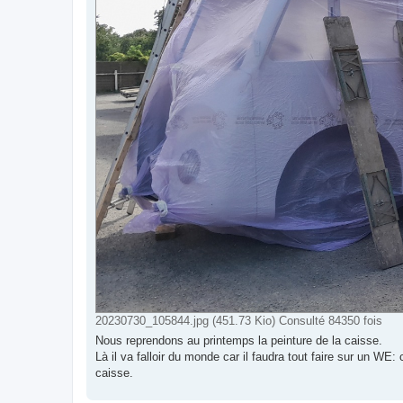
20230730_105844.jpg (451.73 Kio) Consulté 84350 fois
Nous reprendons au printemps la peinture de la caisse.
Là il va falloir du monde car il faudra tout faire sur un W
caisse.