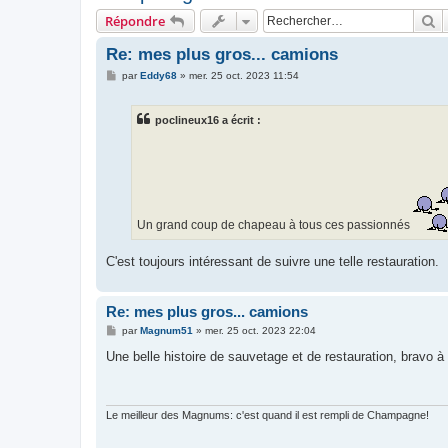
R
Répondre
Re: mes plus gros... camions
M
par
Eddy68
»
mer. 25 oct. 2023 11:54
e
s
s
poclineux16 a écrit :
a
g
e
Un grand coup de chapeau à tous ces passionnés
C'est toujours intéressant de suivre une telle restauration.
Re: mes plus gros... camions
M
par
Magnum51
»
mer. 25 oct. 2023 22:04
e
s
Une belle histoire de sauvetage et de restauration, bravo à 
s
a
g
e
Le meilleur des Magnums: c'est quand il est rempli de Champagne!