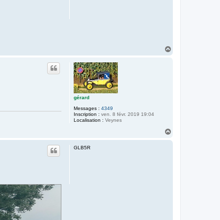
H
a
u
t
gérard
Messages :
4349
Inscription :
ven. 8 févr. 2019 19:04
Localisation :
Veynes
H
a
u
GLB5R
t