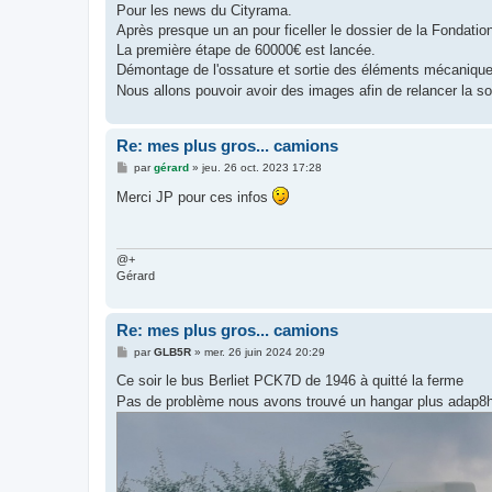
s
Pour les news du Cityrama.
s
Après presque un an pour ficeller le dossier de la Fondation
a
g
La première étape de 60000€ est lancée.
e
Démontage de l'ossature et sortie des éléments mécanique
Nous allons pouvoir avoir des images afin de relancer la s
Re: mes plus gros... camions
M
par
gérard
»
jeu. 26 oct. 2023 17:28
e
s
Merci JP pour ces infos
s
a
g
e
@+
Gérard
Re: mes plus gros... camions
M
par
GLB5R
»
mer. 26 juin 2024 20:29
e
s
Ce soir le bus Berliet PCK7D de 1946 à quitté la ferme
s
Pas de problème nous avons trouvé un hangar plus adap8ht
a
g
e