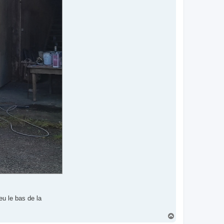
eu le bas de la
H
a