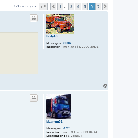
Page
6
sur
7
1
3
4
5
6
7
Précédent
Suivant
174 messages
…
Eddy68
Messages :
3086
Inscription :
mer. 30 déc. 2020 20:01
H
a
u
t
Magnum51
Messages :
4321
Inscription :
sam. 9 févr. 2019 04:44
Localisation :
51 Verneuil