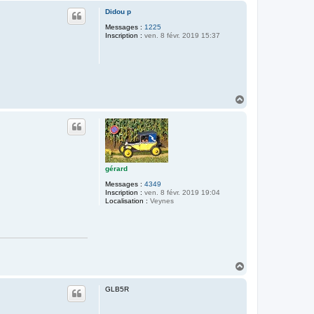
u
Didou p
t
Messages :
1225
Inscription :
ven. 8 févr. 2019 15:37
H
a
u
t
gérard
Messages :
4349
Inscription :
ven. 8 févr. 2019 19:04
Localisation :
Veynes
H
a
u
GLB5R
t