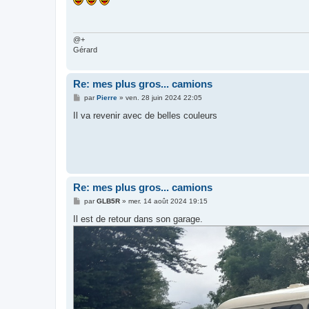
s
a
g
e
@+
Gérard
Re: mes plus gros... camions
M
par
Pierre
»
ven. 28 juin 2024 22:05
e
s
Il va revenir avec de belles couleurs
s
a
g
e
Re: mes plus gros... camions
M
par
GLB5R
»
mer. 14 août 2024 19:15
e
s
Il est de retour dans son garage.
s
a
g
e