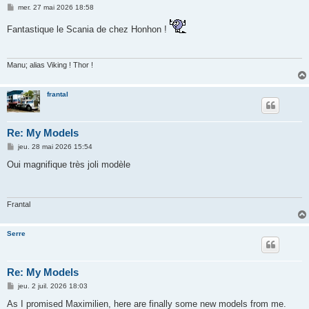
M
mer. 27 mai 2026 18:58
e
s
Fantastique le Scania de chez Honhon !
s
a
g
e
Manu; alias Viking ! Thor !
frantal
Re: My Models
M
jeu. 28 mai 2026 15:54
e
s
Oui magnifique très joli modèle
s
a
g
e
Frantal
Serre
Re: My Models
M
jeu. 2 juil. 2026 18:03
e
s
As I promised Maximilien, here are finally some new models from me.