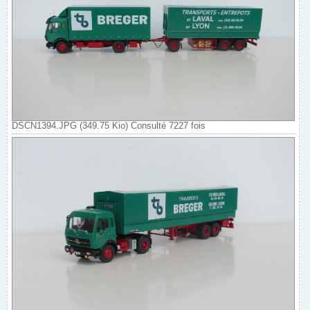
DSCN1394.JPG (349.75 Kio) Consulté 7227 fois