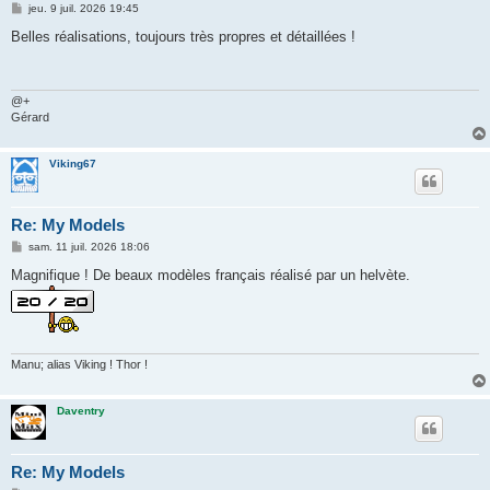
M
jeu. 9 juil. 2026 19:45
e
s
Belles réalisations, toujours très propres et détaillées !
s
a
g
e
@+
Gérard
Viking67
Re: My Models
M
sam. 11 juil. 2026 18:06
e
s
Magnifique ! De beaux modèles français réalisé par un helvète.
s
a
g
e
Manu; alias Viking ! Thor !
Daventry
Re: My Models