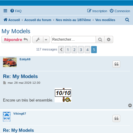
FAQ
Inscription
Connexion
R
Accueil
Accueil du forum
Nos minis au 1/87ième
Vos modèles
e
My Models
c
Rechercher
Recherche 
Répondre
h
e
1
2
3
4
5
Précédent
117 messages
r
Eddy68
c
h
Re: My Models
e
M
mar. 26 mai 2026 12:30
r
e
s
s
a
Encore un très bel ensemble.
g
e
Viking67
Re: My Models