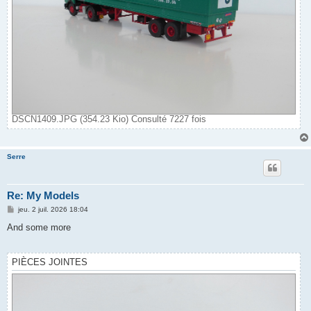
DSCN1409.JPG (354.23 Kio) Consulté 7227 fois
Serre
Re: My Models
M
jeu. 2 juil. 2026 18:04
e
s
And some more
s
a
g
e
PIÈCES JOINTES