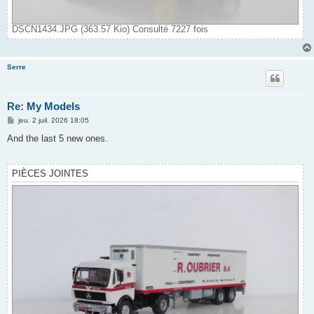
DSCN1434.JPG (363.57 Kio) Consulté 7227 fois
Serre
Re: My Models
M
jeu. 2 juil. 2026 18:05
e
s
And the last 5 new ones.
s
a
g
e
PIÈCES JOINTES