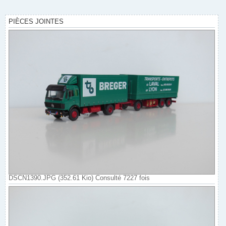
s
a
g
e
PIÈCES JOINTES
DSCN1390.JPG (352.61 Kio) Consulté 7227 fois