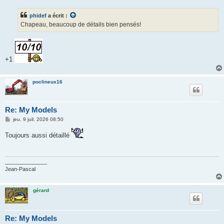
s
s
phidef
a écrit :
a
g
Chapeau, beaucoup de détails bien pensés!
e
+1
poclineux16
Re: My Models
M
jeu. 9 juil. 2026 08:50
e
s
Toujours aussi détaillé
s
a
g
e
______________
Jean-Pascal
gérard
Re: My Models