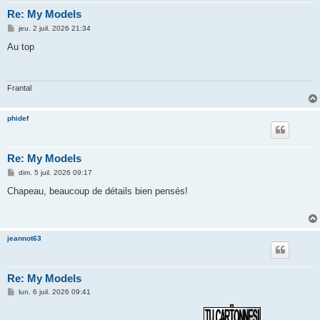
Re: My Models
M
jeu. 2 juil. 2026 21:34
e
s
Au top
s
a
g
e
Frantal
phidef
Re: My Models
M
dim. 5 juil. 2026 09:17
e
s
Chapeau, beaucoup de détails bien pensés!
s
a
g
e
jeannot63
Re: My Models
M
lun. 6 juil. 2026 09:41
e
s
s