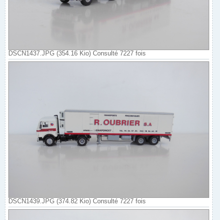
DSCN1437.JPG (354.16 Kio) Consulté 7227 fois
DSCN1439.JPG (374.82 Kio) Consulté 7227 fois