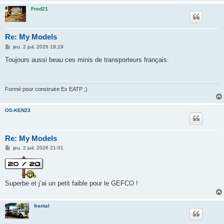
Fred21
Re: My Models
M
jeu. 2 juil. 2026 19:19
e
s
Toujours aussi beau ces minis de transporteurs français.
s
a
g
e
Formé pour construire Ex EATP ;)
OS-KEN23
Re: My Models
M
jeu. 2 juil. 2026 21:01
e
s
s
a
g
Superbe et j’ai un petit faible pour le GEFCO !
e
frantal