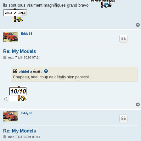
a
ils sont tous vraiment magnifiques grand bravo
g
e
Eddy68
Re: My Models
M
mar. 7 juil. 2026 07:14
e
s
s
phidef
a écrit :
a
g
Chapeau, beaucoup de détails bien pensés!
e
+1
Eddy68
Re: My Models
M
mar. 7 juil. 2026 07:14
e