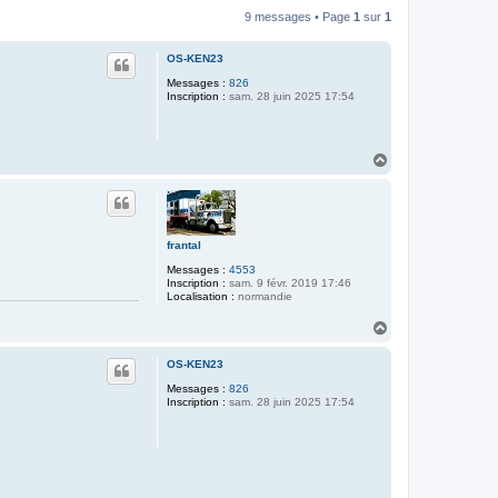
9 messages • Page
1
sur
1
OS-KEN23
Messages :
826
Inscription :
sam. 28 juin 2025 17:54
H
a
u
t
frantal
Messages :
4553
Inscription :
sam. 9 févr. 2019 17:46
Localisation :
normandie
H
a
u
OS-KEN23
t
Messages :
826
Inscription :
sam. 28 juin 2025 17:54