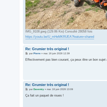
IMG_9108.jpeg (129.86 Kio) Consulté 28058 fois
https://youtu.be/U_mHeMKRUEA?feature=shared
Re: Grumier très original !
M
par
Pierre
»
mar. 16 juin 2026 12:39
e
s
Effectivement pas bien courant, ça peux être un bon sujet à
s
a
g
e
Re: Grumier très original !
M
par
Daventry
»
mar. 16 juin 2026 13:09
e
s
Ça fait un paquet de roues !
s
a
g
e