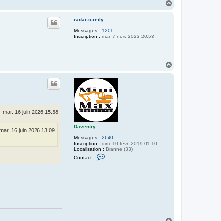
H
a
u
radar-o-reily
t
Messages :
1201
Inscription :
mar. 7 nov. 2023 20:53
H
a
u
t
mar. 16 juin 2026 15:38
Daventry
mar. 16 juin 2026 13:09
Messages :
2640
Inscription :
dim. 10 févr. 2019 01:10
Localisation :
Branne (33)
C
Contact :
o
n
t
a
c
t
e
r
D
a
H
v