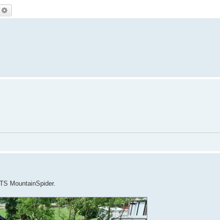
echercher
Recherche avancée
 MTS MountainSpider.