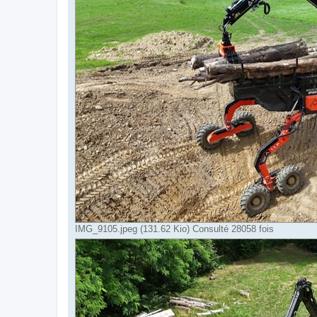
IMG_9105.jpeg (131.62 Kio) Consulté 28058 fois