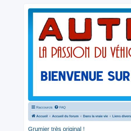
Raccourcis
FAQ
Accueil
Accueil du forum
Dans la vraie vie
Liens divers
Grumier très original !