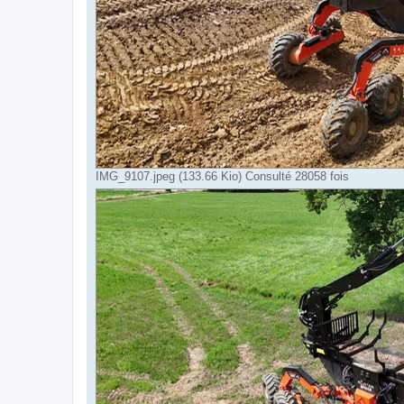
IMG_9107.jpeg (133.66 Kio) Consulté 28058 fois