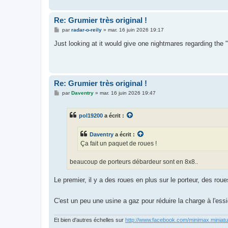
Re: Grumier très original !
M
par
radar-o-reily
»
mar. 16 juin 2026 19:17
e
s
Just looking at it would give one nightmares regarding the "
s
a
g
e
Re: Grumier très original !
M
par
Daventry
»
mar. 16 juin 2026 19:47
e
s
s
pol19200
a écrit :
a
g
e
Daventry
a écrit :
Ça fait un paquet de roues !
beaucoup de porteurs débardeur sont en 8x8..
Le premier, il y a des roues en plus sur le porteur, des roue
C'est un peu une usine a gaz pour réduire la charge à l'ess
Et bien d'autres échelles sur
http://www.facebook.com/minimax.miniat