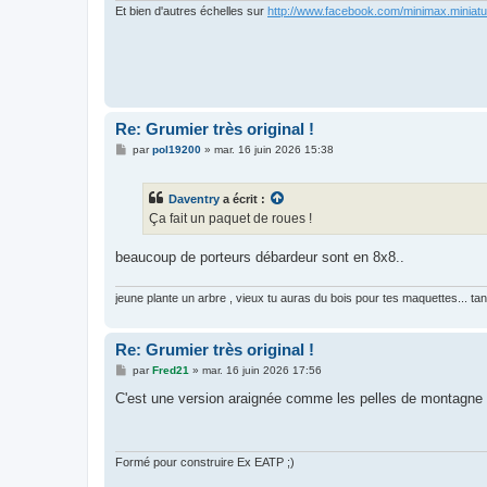
Et bien d'autres échelles sur
http://www.facebook.com/minimax.miniat
Re: Grumier très original !
M
par
pol19200
»
mar. 16 juin 2026 15:38
e
s
s
Daventry
a écrit :
a
g
Ça fait un paquet de roues !
e
beaucoup de porteurs débardeur sont en 8x8..
jeune plante un arbre , vieux tu auras du bois pour tes maquettes... ta
Re: Grumier très original !
M
par
Fred21
»
mar. 16 juin 2026 17:56
e
s
C'est une version araignée comme les pelles de montagne o
s
a
g
e
Formé pour construire Ex EATP ;)