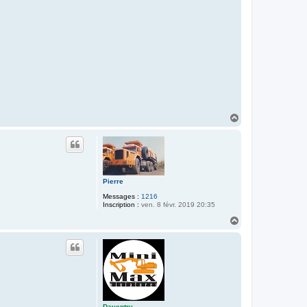
H
a
u
t
Pierre
Messages :
1216
Inscription :
ven. 8 févr. 2019 20:35
H
a
u
t
Daventry