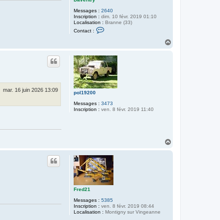
Messages :
2640
Inscription :
dim. 10 févr. 2019 01:10
Localisation :
Branne (33)
C
Contact :
o
n
H
t
a
a
u
c
t
t
e
r
D
a
mar. 16 juin 2026 13:09
pol19200
v
e
Messages :
3473
n
Inscription :
ven. 8 févr. 2019 11:40
t
r
y
H
a
u
t
Fred21
Messages :
5385
Inscription :
ven. 8 févr. 2019 08:44
Localisation :
Montigny sur Vingeanne