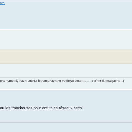
ures
nora mamboly hazo, antitra hanana hazo ho madelyo ianao.... ......( c'est du malgache...)
u les trancheuses pour enfuir les réseaux secs.