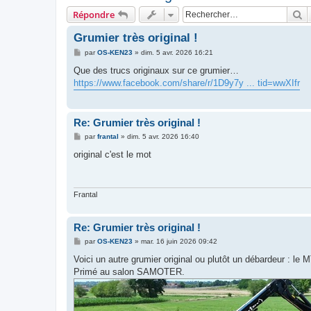
R
Répondre
Grumier très original !
M
par
OS-KEN23
»
dim. 5 avr. 2026 16:21
e
s
Que des trucs originaux sur ce grumier…
s
https://www.facebook.com/share/r/1D9y7y ... tid=wwXIfr
a
g
e
Re: Grumier très original !
M
par
frantal
»
dim. 5 avr. 2026 16:40
e
s
original c'est le mot
s
a
g
e
Frantal
Re: Grumier très original !
M
par
OS-KEN23
»
mar. 16 juin 2026 09:42
e
s
Voici un autre grumier original ou plutôt un débardeur : le
s
Primé au salon SAMOTER.
a
g
e