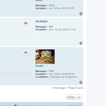
Pierre
Messages :
1216
Inscription :
ven. 8 févr. 2019 20:35
H
a
u
OS-KEN23
t
Messages :
829
Inscription :
sam. 28 juin 2025 17:54
H
a
u
t
Fred21
Messages :
5387
Inscription :
ven. 8 févr. 2019 08:44
Localisation :
Montigny sur Vingeanne
H
a
5 messages • Page
1
sur
1
u
t
Aller