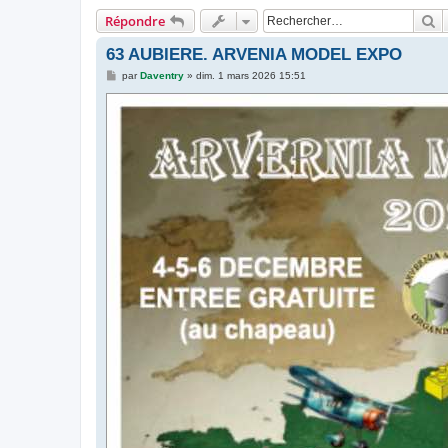
R
Répondre
63 AUBIERE. ARVENIA MODEL EXPO
M
par
Daventry
»
dim. 1 mars 2026 15:51
e
s
s
a
g
e