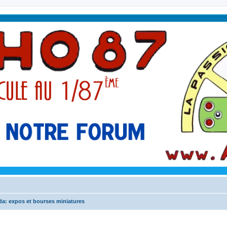
a: expos et bourses miniatures