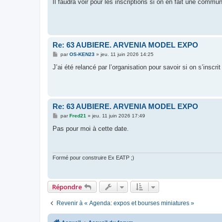
Il faudra voir pour les inscriptions si on en fait une comm
a
g
e
Re: 63 AUBIERE. ARVENIA MODEL EXPO
M
par
OS-KEN23
»
jeu. 11 juin 2026 14:25
e
s
J’ai été relancé par l’organisation pour savoir si on s’inscri
s
a
g
e
Re: 63 AUBIERE. ARVENIA MODEL EXPO
M
par
Fred21
»
jeu. 11 juin 2026 17:49
e
s
Pas pour moi à cette date.
s
a
g
e
Formé pour construire Ex EATP ;)
Répondre
Revenir à « Agenda: expos et bourses miniatures »