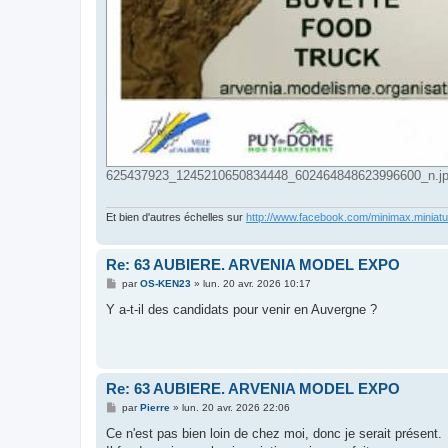
625437923_1245210650834448_602464848623996600_n.jpg 
Et bien d'autres échelles sur
http://www.facebook.com/minimax.miniat
Re: 63 AUBIERE. ARVENIA MODEL EXPO
M
par
OS-KEN23
»
lun. 20 avr. 2026 10:17
e
s
Y a-t-il des candidats pour venir en Auvergne ?
s
a
g
e
Re: 63 AUBIERE. ARVENIA MODEL EXPO
M
par
Pierre
»
lun. 20 avr. 2026 22:06
e
s
Ce n'est pas bien loin de chez moi, donc je serait présent.
s