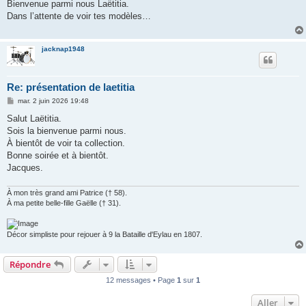
s
Bienvenue parmi nous Laëtitia.
s
Dans l’attente de voir tes modèles…
a
g
e
jacknap1948
Re: présentation de laetitia
M
mar. 2 juin 2026 19:48
e
s
Salut Laëtitia.
s
Sois la bienvenue parmi nous.
a
g
À bientôt de voir ta collection.
e
Bonne soirée et à bientôt.
Jacques.
À mon très grand ami Patrice († 58).
À ma petite belle-fille Gaëlle († 31).
Décor simpliste pour rejouer à 9 la Bataille d'Eylau en 1807.
Répondre
12 messages • Page
1
sur
1
Aller