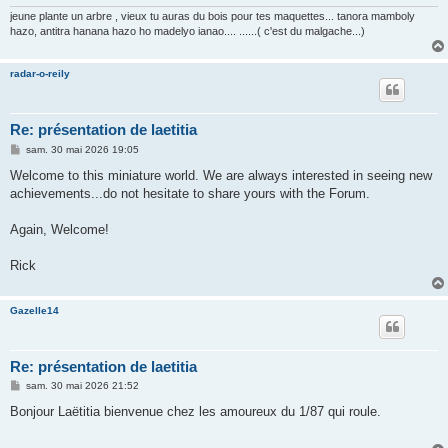
e
jeune plante un arbre , vieux tu auras du bois pour tes maquettes... tanora mamboly
hazo, antitra hanana hazo ho madelyo ianao.... ......( c'est du malgache...)
radar-o-reily
Re: présentation de laetitia
M
sam. 30 mai 2026 19:05
e
s
Welcome to this miniature world. We are always interested in seeing new
s
achievements...do not hesitate to share yours with the Forum.
a
g
e
Again, Welcome!
Rick
Gazelle14
Re: présentation de laetitia
M
sam. 30 mai 2026 21:52
e
s
Bonjour Laëtitia bienvenue chez les amoureux du 1/87 qui roule.
s
a
g