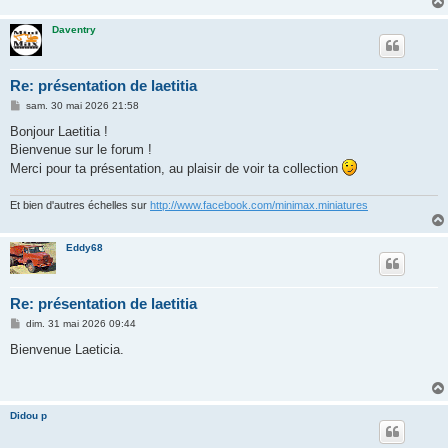
e
Daventry
Re: présentation de laetitia
M
sam. 30 mai 2026 21:58
e
s
Bonjour Laetitia !
s
Bienvenue sur le forum !
a
g
Merci pour ta présentation, au plaisir de voir ta collection
e
Et bien d'autres échelles sur
http://www.facebook.com/minimax.miniatures
Eddy68
Re: présentation de laetitia
M
dim. 31 mai 2026 09:44
e
s
Bienvenue Laeticia.
s
a
g
e
Didou p