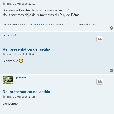
M
sam. 30 mai 2026 12:10
e
s
Bienvenue Laetitia dans notre monde au 1/87.
s
Nous sommes déjà deux membres du Puy-de-Dôme.
a
g
e
Dernière modification par
OS-KEN23
le sam. 30 mai 2026 19:07, modifié 1 fois.
bernard 56
Re: présentation de laetitia
M
sam. 30 mai 2026 12:46
e
s
Bienvenue
s
a
g
e
pol19200
Re: présentation de laetitia
M
sam. 30 mai 2026 17:25
e
s
bienvenue.....
s
a
g