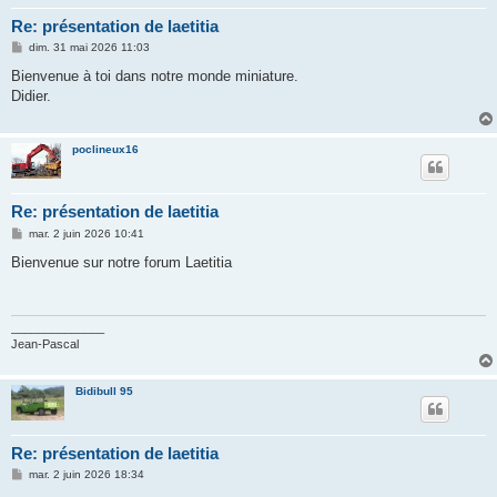
Re: présentation de laetitia
M
dim. 31 mai 2026 11:03
e
s
Bienvenue à toi dans notre monde miniature.
s
Didier.
a
g
e
poclineux16
Re: présentation de laetitia
M
mar. 2 juin 2026 10:41
e
s
Bienvenue sur notre forum Laetitia
s
a
g
e
______________
Jean-Pascal
Bidibull 95
Re: présentation de laetitia
M
mar. 2 juin 2026 18:34
e