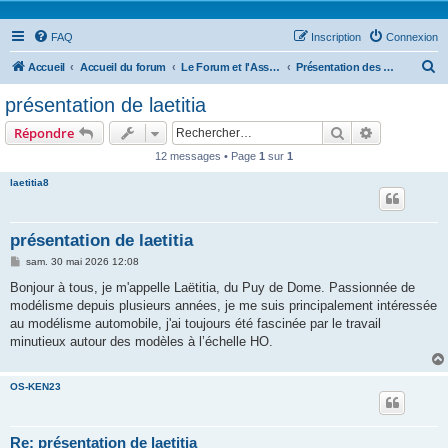
FAQ
Inscription
Connexion
R
Accueil
Accueil du forum
Le Forum et l'Association
Présentation des membres du forum - Adhésion à Autho87
e
présentation de laetitia
c
Rechercher
Recherche 
Répondre
h
12 messages • Page
1
sur
1
e
laetitia8
r
c
h
présentation de laetitia
e
M
sam. 30 mai 2026 12:08
e
r
s
Bonjour à tous, je m'appelle Laëtitia, du Puy de Dome. Passionnée de
s
modélisme depuis plusieurs années, je me suis principalement intéressée
a
g
au modélisme automobile, j'ai toujours été fascinée par le travail
e
minutieux autour des modèles à l’échelle HO.
OS-KEN23
Re: présentation de laetitia