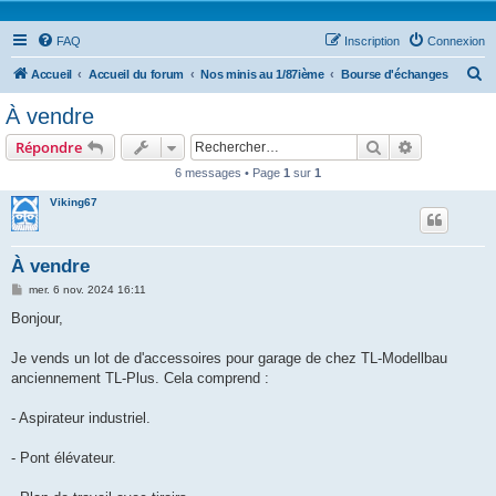
FAQ
Inscription
Connexion
R
Accueil
Accueil du forum
Nos minis au 1/87ième
Bourse d'échanges
e
À vendre
c
Rechercher
Recherche 
Répondre
h
6 messages • Page
1
sur
1
e
Viking67
r
c
h
À vendre
e
M
mer. 6 nov. 2024 16:11
e
r
s
Bonjour,
s
a
g
Je vends un lot de d'accessoires pour garage de chez TL-Modellbau
e
anciennement TL-Plus. Cela comprend :
- Aspirateur industriel.
- Pont élévateur.