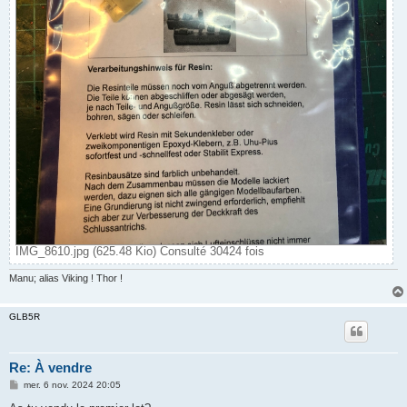
IMG_8610.jpg (625.48 Kio) Consulté 30424 fois
Manu; alias Viking ! Thor !
GLB5R
Re: À vendre
M
mer. 6 nov. 2024 20:05
e
s