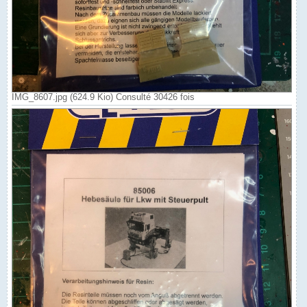
IMG_8607.jpg (624.9 Kio) Consulté 30426 fois