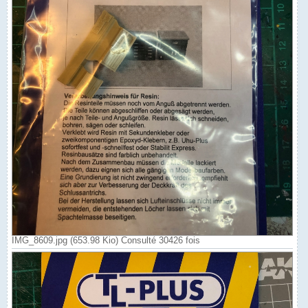
IMG_8609.jpg (653.98 Kio) Consulté 30426 fois