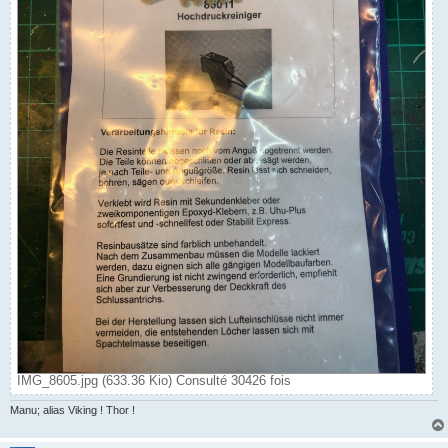
IMG_8605.jpg (633.36 Kio) Consulté 30426 fois
Manu; alias Viking ! Thor !