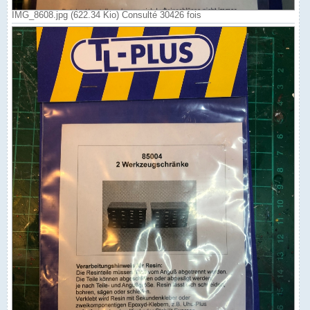
IMG_8608.jpg (622.34 Kio) Consulté 30426 fois