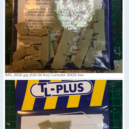
IMG_8606.jpg (630.84 Kio) Consulté 30426 fois