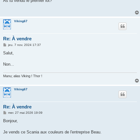
As tu vendu le premier lot?
s
a
g
e
Viking67
Re: À vendre
M
jeu. 7 nov. 2024 17:37
e
s
Salut,
s
a
g
Non...
e
Manu; alias Viking ! Thor !
Viking67
Re: À vendre
M
mer. 27 mai 2026 19:09
e
s
Bonjour,
s
a
g
Je vends ce Scania aux couleurs de l'entreprise Beau.
e