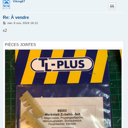
Viking67
Re: À vendre
M
mer. 6 nov. 2024 16:12
e
s
x2
s
a
g
e
PIÈCES JOINTES