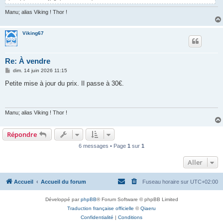
Manu; alias Viking ! Thor !
Viking67
Re: À vendre
M
dim. 14 juin 2026 11:15
e
s
Petite mise à jour du prix. Il passe à 30€.
s
a
g
e
Manu; alias Viking ! Thor !
Répondre
6 messages • Page
1
sur
1
Aller
Accueil
Accueil du forum
Fuseau horaire sur
UTC+02:00
Développé par
phpBB
® Forum Software © phpBB Limited
Traduction française officielle
©
Qiaeru
Confidentialité
|
Conditions