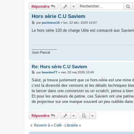
R
Répondre
Hors série C.U Saviem
M
par
poclineux16
»
lun. 22 déc. 2025 14:07
e
s
Le hors série 120 de charge Utile est consacré aux Saviem
s
a
g
e
______________
Jean-Pascal
Re: Hors série C.U Saviem
M
par
bourdon77
»
mer. 20 mai 2026 10:49
e
s
Salut, je trouve justement que ce hors-série est une mine d’
s
c’est la diversité des versions et les détails techniques bi
a
g
te lancer dans une conversion ou un scratch, pense à bien so
e
Et pour les amateurs de patine, ces Saviem ont une patine n
de projecteur sur une marque souvent un peu oubliée dans
Répondre
Revenir à « Café - Librairie »