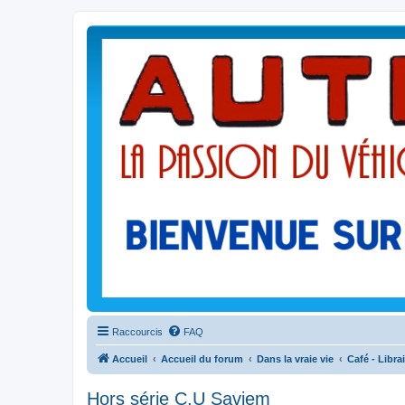
Raccourcis
FAQ
Accueil
Accueil du forum
Dans la vraie vie
Café - Librai
Hors série C.U Saviem