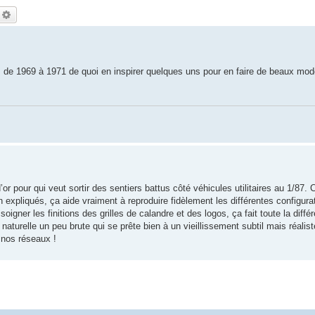
echercher
Recherche avancée
 de 1969 à 1971 de quoi en inspirer quelques uns pour en faire de beaux mod
or pour qui veut sortir des sentiers battus côté véhicules utilitaires au 1/87.
en expliqués, ça aide vraiment à reproduire fidèlement les différentes configur
igner les finitions des grilles de calandre et des logos, ça fait toute la diffé
aturelle un peu brute qui se prête bien à un vieillissement subtil mais réalis
 nos réseaux !