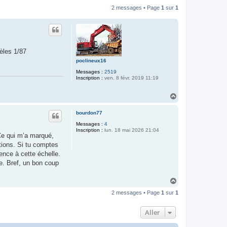
2 messages • Page
1
sur
1
èles 1/87
poclineux16
Messages :
2519
Inscription :
ven. 8 févr. 2019 11:19
H
a
u
bourdon77
t
Messages :
4
Inscription :
lun. 18 mai 2026 21:04
 Ce qui m’a marqué,
ations. Si tu comptes
rence à cette échelle.
te. Bref, un bon coup
H
a
2 messages • Page
1
sur
1
u
t
Aller