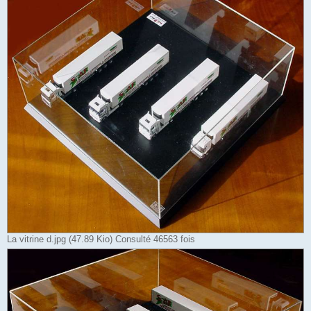
La vitrine d.jpg (47.89 Kio) Consulté 46563 fois