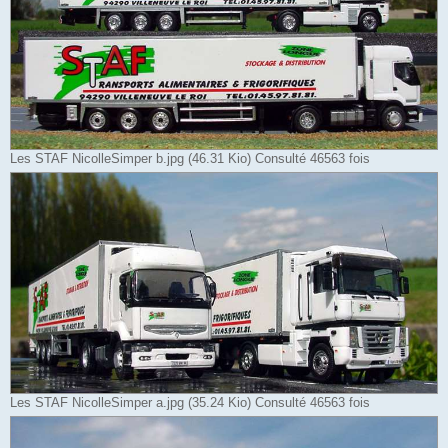
Les STAF NicolleSimper b.jpg (46.31 Kio) Consulté 46563 fois
Les STAF NicolleSimper a.jpg (35.24 Kio) Consulté 46563 fois