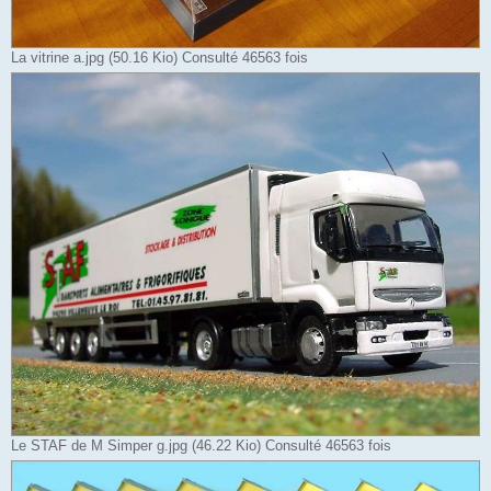
La vitrine a.jpg (50.16 Kio) Consulté 46563 fois
Le STAF de M Simper g.jpg (46.22 Kio) Consulté 46563 fois