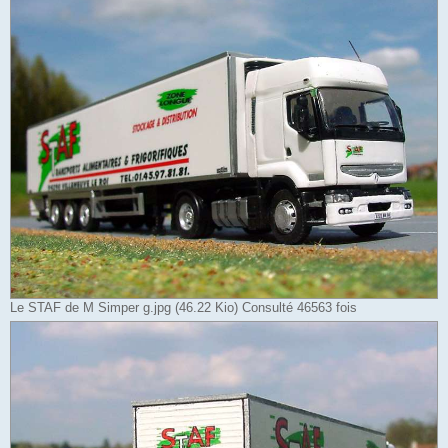
Le STAF de M Simper g.jpg (46.22 Kio) Consulté 46563 fois