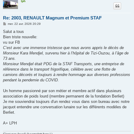
lph
Re: 2003, RENAULT Magnum et Premium STAF
M
mer. 22 avr. 2026 20:29
e
s
Salut a tous
s
Bien triste nouvelle:
a
g
vu sur FB
e
C’est avec une immense tristesse que nous avons appris le décès de
Monsieur Kara Mendjel, survenu hier à l’hôpital de Tizi-Ouzou, à l’âge de
73 ans.
Monsieur Mendjel était PDG de la STAF Transports, une entreprise de
référence dans le transport frigorifique, célèbre avec une flotte de
camions décorés et toujours à rendre hommage aux diverses professions
pendant la pendemie du COVID.
Un homme passionné par son métier et membre actif dans plusieurs
association de poids lourd (membre permanent de la fondation Berliet)
Je me souviendrai toujours d'un rendez vous dans son bureau avec notre
jacquot entendre une conversation lunaire sur les différents modèles de
Berliet.
A+ LPH