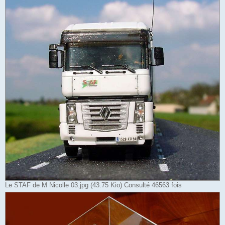
Le STAF de M Nicolle 03.jpg (43.75 Kio) Consulté 46563 fois