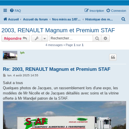
FAQ
Inscription
Connexion
R
Accueil
Accueil du forum
Nos minis au 1/87ième
Historique des modèles exclusifs AutHo87
e
2003, RENAULT Magnum et Premium STAF
c
Rechercher
Recherche 
Répondre
h
4 messages • Page
1
sur
1
e
lph
r
c
h
Re: 2003, RENAULT Magnum et Premium STAF
e
M
lun. 4 août 2025 14:55
e
r
s
Salut a tous
s
Quelques photos de Jacques, un rassemblement lors d'une expo, les
a
g
modèles de Mr Nicolle et de Jacques détaillés avec soins et la vitrine
e
offerte à Mr Mandjel patron de la STAF.