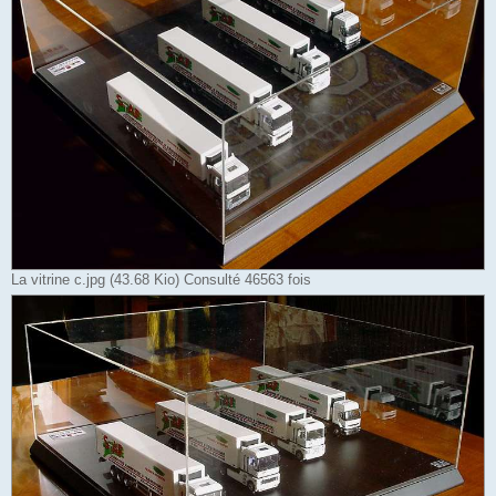
La vitrine c.jpg (43.68 Kio) Consulté 46563 fois