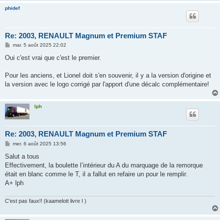
phidef
Re: 2003, RENAULT Magnum et Premium STAF
M
mar. 5 août 2025 22:02
e
s
Oui c'est vrai que c'est le premier.
s
a
g
Pour les anciens, et Lionel doit s'en souvenir, il y a la version d'origine et
e
la version avec le logo corrigé par l'apport d'une décalc complémentaire!
lph
Re: 2003, RENAULT Magnum et Premium STAF
M
mer. 6 août 2025 13:56
e
s
Salut a tous
s
Effectivement, la boulette l’intérieur du A du marquage de la remorque
a
g
était en blanc comme le T, il a fallut en refaire un pour le remplir.
e
A+ lph
C'est pas faux!! (kaamelott livre I )