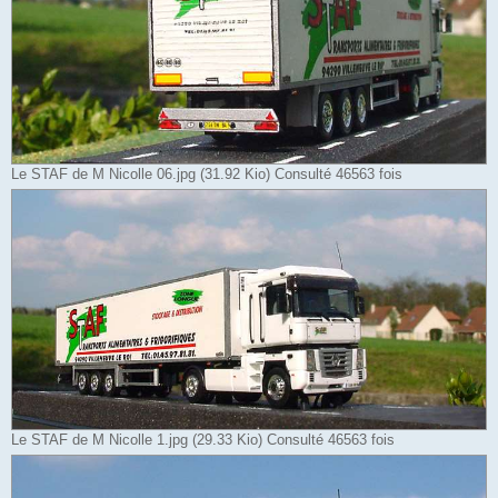
Le STAF de M Nicolle 06.jpg (31.92 Kio) Consulté 46563 fois
Le STAF de M Nicolle 1.jpg (29.33 Kio) Consulté 46563 fois