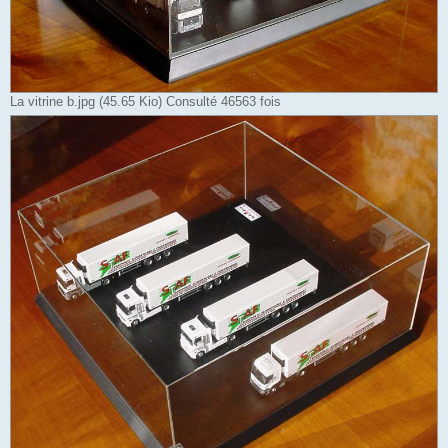
La vitrine b.jpg (45.65 Kio) Consulté 46563 fois