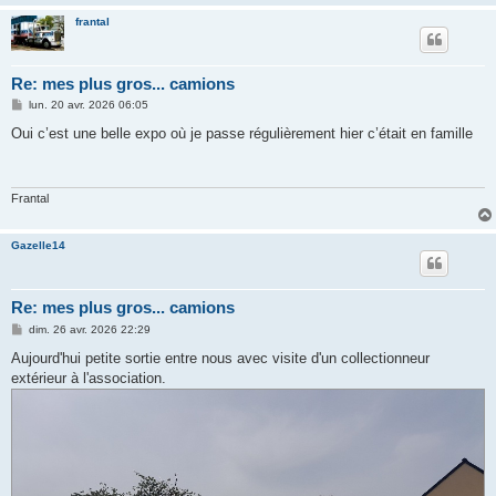
frantal
Re: mes plus gros... camions
M
lun. 20 avr. 2026 06:05
e
s
Oui c’est une belle expo où je passe régulièrement hier c’était en famille
s
a
g
e
Frantal
Gazelle14
Re: mes plus gros... camions
M
dim. 26 avr. 2026 22:29
e
s
Aujourd'hui petite sortie entre nous avec visite d'un collectionneur
s
extérieur à l'association.
a
g
e