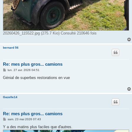
20260426_115522.jpg (275.7 Kio) Consulté 210646 fois
bernard 56
Re: mes plus gros... camions
M
lun. 27 avr. 2026 04:51
e
s
Génial de superbes restorations en vue
s
a
g
e
Gazelle14
Re: mes plus gros... camions
M
sam. 23 mai 2026 07:43
e
s
Y a des matins plus faciles que d'autres.
s