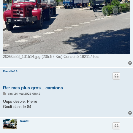
20260523_131514.jpg (205.87 Kio) Consulté 192117 fois
Gazelle14
Re: mes plus gros... camions
M
dim. 24 mai 2026 08:42
e
s
Oups désolé. Pierre
s
Goult dans le 84.
a
g
e
frantal