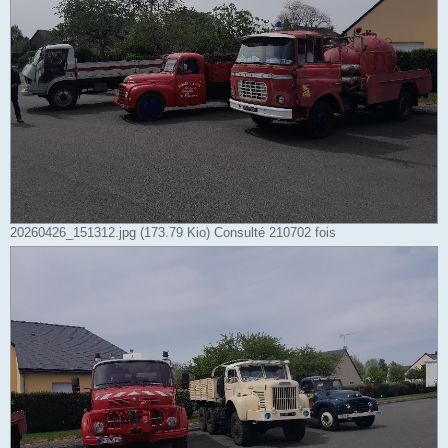
20260426_151312.jpg (173.79 Kio) Consulté 210702 fois