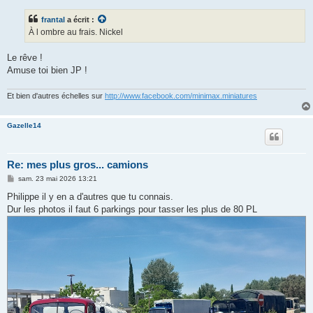
s
s
frantal
a écrit :
a
g
À l ombre au frais. Nickel
e
Le rêve !
Amuse toi bien JP !
Et bien d'autres échelles sur
http://www.facebook.com/minimax.miniatures
Gazelle14
Re: mes plus gros... camions
M
sam. 23 mai 2026 13:21
e
s
Philippe il y en a d'autres que tu connais.
s
Dur les photos il faut 6 parkings pour tasser les plus de 80 PL
a
g
e