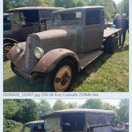
20260426_115457.jpg (250.06 Kio) Consulté 210646 fois