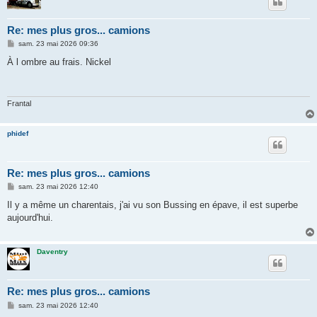
Re: mes plus gros... camions
M
sam. 23 mai 2026 09:36
e
s
À l ombre au frais. Nickel
s
a
g
e
Frantal
phidef
Re: mes plus gros... camions
M
sam. 23 mai 2026 12:40
e
s
Il y a même un charentais, j'ai vu son Bussing en épave, il est superbe
s
aujourd'hui.
a
g
e
Daventry
Re: mes plus gros... camions
M
sam. 23 mai 2026 12:40
e