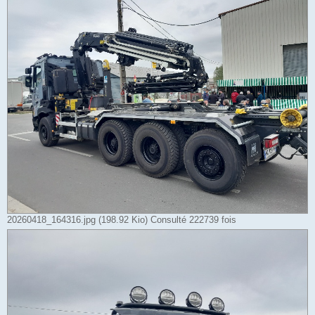
20260418_164316.jpg (198.92 Kio) Consulté 222739 fois