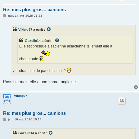
Re: mes plus gros... camions
M
mar. 14 avr. 2026 21:23
e
s
s
Viking67
a écrit :
a
g
e
Gazelle14
a écrit :
Elle est presque alsacienne alsacienne tellement elle a
choucroute
viendrait-elle de par chez moi ?
Possible mais elle a une immat anglaise.
Viking67
Re: mes plus gros... camions
M
jeu. 16 avr. 2026 10:18
e
s
s
Gazelle14
a écrit :
a
g