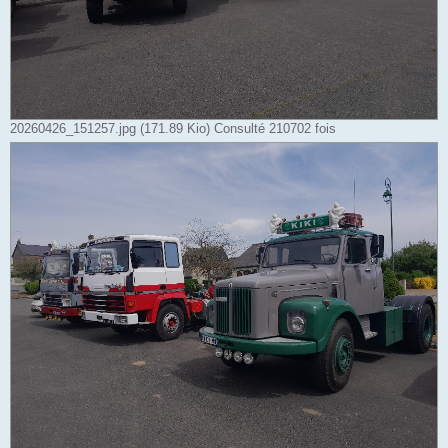
20260426_151257.jpg (171.89 Kio) Consulté 210702 fois