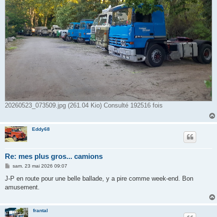
20260523_073509.jpg (261.04 Kio) Consulté 192516 fois
Eddy68
Re: mes plus gros... camions
M
sam. 23 mai 2026 09:07
e
s
J-P en route pour une belle ballade, y a pire comme week-end. Bon
s
amusement.
a
g
e
frantal