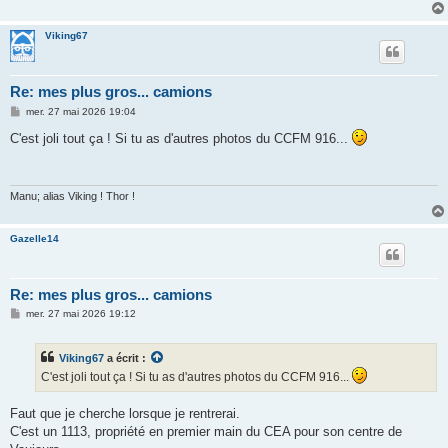
Viking67
Re: mes plus gros... camions
M
mer. 27 mai 2026 19:04
e
s
C'est joli tout ça ! Si tu as d'autres photos du CCFM 916...
s
a
g
e
Manu; alias Viking ! Thor !
Gazelle14
Re: mes plus gros... camions
M
mer. 27 mai 2026 19:12
e
s
s
Viking67
a écrit :
a
g
C'est joli tout ça ! Si tu as d'autres photos du CCFM 916...
e
Faut que je cherche lorsque je rentrerai.
C'est un 1113, propriété en premier main du CEA pour son centre de