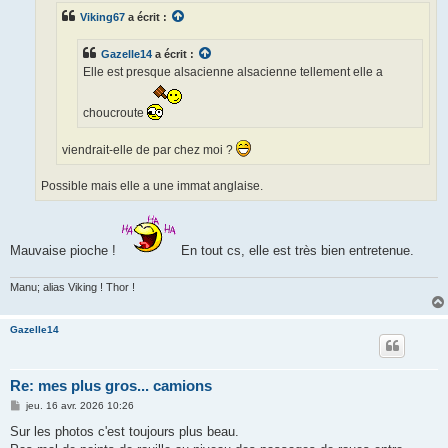
e
Viking67
a écrit :
Gazelle14
a écrit :
Elle est presque alsacienne alsacienne tellement elle a
choucroute
viendrait-elle de par chez moi ?
Possible mais elle a une immat anglaise.
Mauvaise pioche !
En tout cs, elle est très bien entretenue.
Manu; alias Viking ! Thor !
Gazelle14
Re: mes plus gros... camions
M
jeu. 16 avr. 2026 10:26
e
s
Sur les photos c'est toujours plus beau.
s