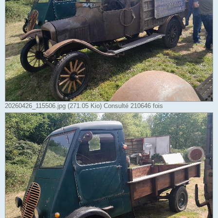
20260426_115506.jpg (271.05 Kio) Consulté 210646 fois