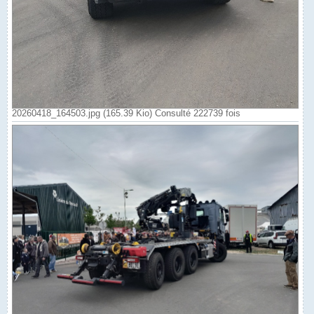
20260418_164503.jpg (165.39 Kio) Consulté 222739 fois