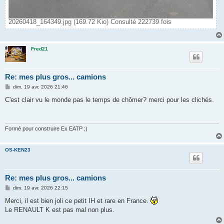
20260418_164349.jpg (169.72 Kio) Consulté 222739 fois
Fred21
Re: mes plus gros... camions
M
dim. 19 avr. 2026 21:46
e
s
C'est clair vu le monde pas le temps de chômer? merci pour les clichés.
s
a
g
e
Formé pour construire Ex EATP ;)
OS-KEN23
Re: mes plus gros... camions
M
dim. 19 avr. 2026 22:15
e
s
Merci, il est bien joli ce petit IH et rare en France.
s
Le RENAULT K est pas mal non plus.
a
g
e