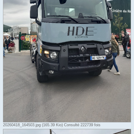
20260418_164503.jpg (165.39 Kio) Consulté 222739 fois