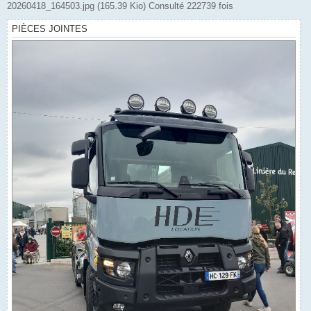
20260418_164503.jpg (165.39 Kio) Consulté 222739 fois
PIÈCES JOINTES