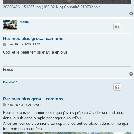
20260426_151237.jpg (185.02 Kio) Consulté 210702 fois
frantal
Re: mes plus gros... camions
M
dim. 26 avr. 2026 22:32
e
s
Cool et le beau temps était là en plus
s
a
g
e
Frantal
Gazelle14
Re: mes plus gros... camions
M
dim. 26 avr. 2026 23:00
e
s
Pour moi pas de camion celui que j'avais préparé à vider son radiateur
s
dans la nuit donc simple passager aujourd'hui.
a
g
Allez au tour de 3 camions au copains les autres étaient dans un hangar
e
tout noir photos ratées.