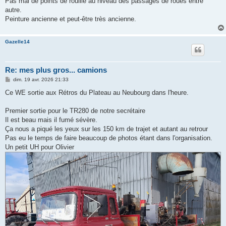
Pas mal de points de rouille au niveau des passages de roues entre
a
g
autre.
e
Peinture ancienne et peut-être très ancienne.
Gazelle14
Re: mes plus gros... camions
M
dim. 19 avr. 2026 21:33
e
s
Ce WE sortie aux Rétros du Plateau au Neubourg dans l'heure.
s
a
g
Premier sortie pour le TR280 de notre secrétaire
e
Il est beau mais il fumé sévère.
Ça nous a piqué les yeux sur les 150 km de trajet et autant au retrour
Pas eu le temps de faire beaucoup de photos étant dans l'organisation.
Un petit UH pour Olivier