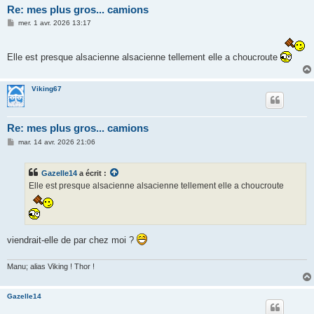
Re: mes plus gros... camions
M
mer. 1 avr. 2026 13:17
e
s
s
Elle est presque alsacienne alsacienne tellement elle a choucroute
a
g
e
Viking67
Re: mes plus gros... camions
M
mar. 14 avr. 2026 21:06
e
s
s
Gazelle14
a écrit :
a
g
Elle est presque alsacienne alsacienne tellement elle a choucroute
e
viendrait-elle de par chez moi ?
Manu; alias Viking ! Thor !
Gazelle14