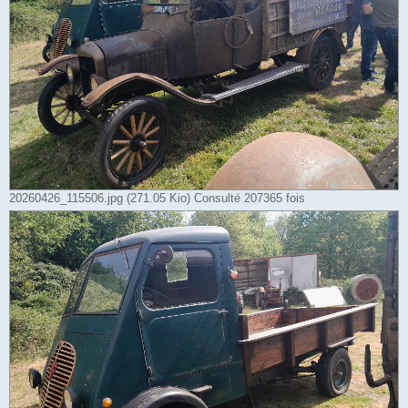
20260426_115506.jpg (271.05 Kio) Consulté 207365 fois