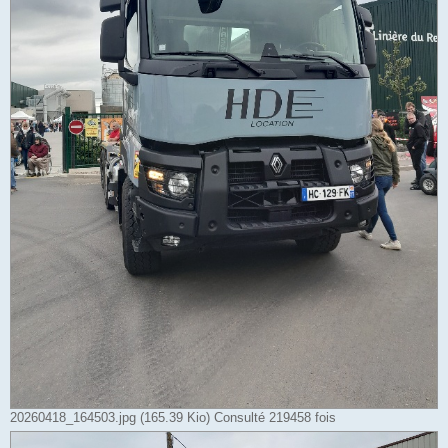
20260418_164503.jpg (165.39 Kio) Consulté 219458 fois