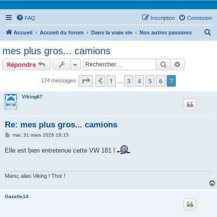
FAQ
Inscription
Connexion
R
Accueil
Accueil du forum
Dans la vraie vie
Nos autres passions
e
mes plus gros... camions
c
Rechercher
Recherche 
Répondre
h
e
Page
7
sur
7
1
3
4
5
6
7
Précédent
174 messages
…
r
Viking67
c
h
Re: mes plus gros... camions
e
M
mar. 31 mars 2026 18:15
r
e
s
Elle est bien entretenue cette VW 181 !
s
a
g
e
Manu; alias Viking ! Thor !
Gazelle14