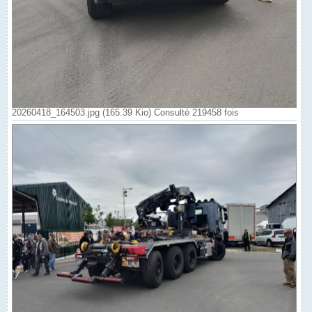
20260418_164503.jpg (165.39 Kio) Consulté 219458 fois