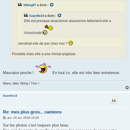
e
Viking67
a écrit :
Gazelle14
a écrit :
Elle est presque alsacienne alsacienne tellement elle a
choucroute
viendrait-elle de par chez moi ?
Possible mais elle a une immat anglaise.
Mauvaise pioche !
En tout cs, elle est très bien entretenue.
Manu; alias Viking ! Thor !
Gazelle14
Re: mes plus gros... camions
M
jeu. 16 avr. 2026 10:26
e
s
Sur les photos c'est toujours plus beau.
s