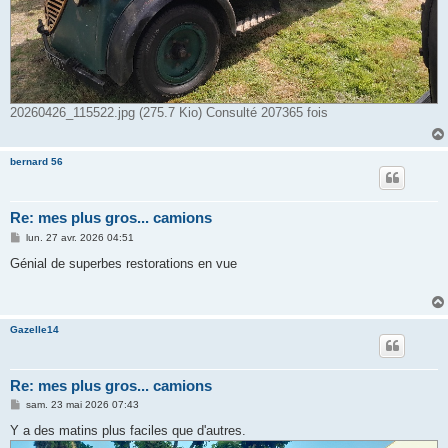
20260426_115522.jpg (275.7 Kio) Consulté 207365 fois
bernard 56
Re: mes plus gros... camions
M
lun. 27 avr. 2026 04:51
e
s
Génial de superbes restorations en vue
s
a
g
e
Gazelle14
Re: mes plus gros... camions
M
sam. 23 mai 2026 07:43
e
s
Y a des matins plus faciles que d'autres.
s