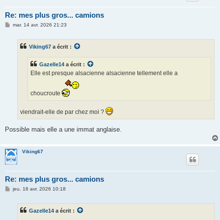
Re: mes plus gros... camions
M
mar. 14 avr. 2026 21:23
e
s
s
Viking67
a écrit :
a
g
e
Gazelle14
a écrit :
Elle est presque alsacienne alsacienne tellement elle a
choucroute
viendrait-elle de par chez moi ?
Possible mais elle a une immat anglaise.
Viking67
Re: mes plus gros... camions
M
jeu. 16 avr. 2026 10:18
e
s
s
Gazelle14
a écrit :
a
g