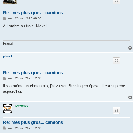
Re: mes plus gros... camions
M
sam. 23 mai 2026 09:36
e
s
À l ombre au frais. Nickel
s
a
g
e
Frantal
phidef
Re: mes plus gros... camions
M
sam. 23 mai 2026 12:40
e
s
Il y a même un charentais, j'ai vu son Bussing en épave, il est superbe
s
aujourd'hui.
a
g
e
Daventry
Re: mes plus gros... camions
M
sam. 23 mai 2026 12:40
e