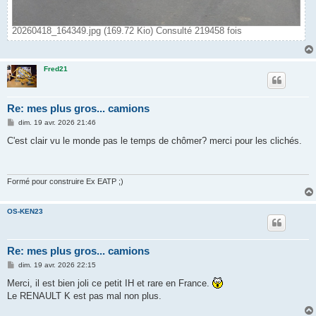
20260418_164349.jpg (169.72 Kio) Consulté 219458 fois
Fred21
Re: mes plus gros... camions
M
dim. 19 avr. 2026 21:46
e
s
C'est clair vu le monde pas le temps de chômer? merci pour les clichés.
s
a
g
e
Formé pour construire Ex EATP ;)
OS-KEN23
Re: mes plus gros... camions
M
dim. 19 avr. 2026 22:15
e
s
Merci, il est bien joli ce petit IH et rare en France.
s
Le RENAULT K est pas mal non plus.
a
g
e