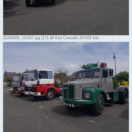
20260426_151257.jpg (171.89 Kio) Consulté 207421 fois