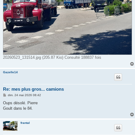
20260523_131514.jpg (205.87 Kio) Consulté 188837 fois
Gazelle14
Re: mes plus gros... camions
M
dim. 24 mai 2026 08:42
e
s
Oups désolé. Pierre
s
Goult dans le 84.
a
g
e
frantal