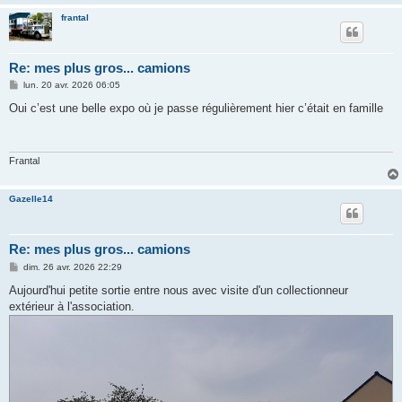
frantal
Re: mes plus gros... camions
M
lun. 20 avr. 2026 06:05
e
s
Oui c’est une belle expo où je passe régulièrement hier c’était en famille
s
a
g
e
Frantal
Gazelle14
Re: mes plus gros... camions
M
dim. 26 avr. 2026 22:29
e
s
Aujourd'hui petite sortie entre nous avec visite d'un collectionneur
s
extérieur à l'association.
a
g
e