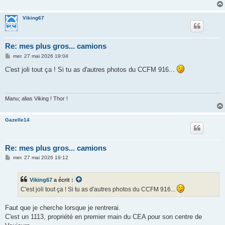
Viking67
Re: mes plus gros... camions
M
mer. 27 mai 2026 19:04
e
s
C'est joli tout ça ! Si tu as d'autres photos du CCFM 916...
s
a
g
e
Manu; alias Viking ! Thor !
Gazelle14
Re: mes plus gros... camions
M
mer. 27 mai 2026 19:12
e
s
s
Viking67
a écrit :
a
g
C'est joli tout ça ! Si tu as d'autres photos du CCFM 916...
e
Faut que je cherche lorsque je rentrerai.
C'est un 1113, propriété en premier main du CEA pour son centre de