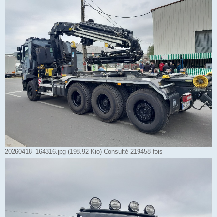
20260418_164316.jpg (198.92 Kio) Consulté 219458 fois