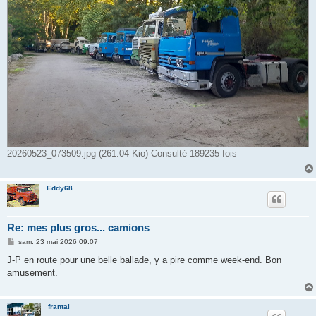
20260523_073509.jpg (261.04 Kio) Consulté 189235 fois
Eddy68
Re: mes plus gros... camions
M
sam. 23 mai 2026 09:07
e
s
J-P en route pour une belle ballade, y a pire comme week-end. Bon
s
amusement.
a
g
e
frantal