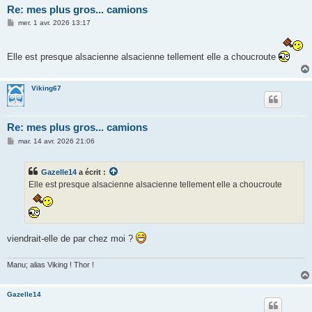
Re: mes plus gros... camions
M
mer. 1 avr. 2026 13:17
e
s
s
Elle est presque alsacienne alsacienne tellement elle a choucroute
a
g
e
Viking67
Re: mes plus gros... camions
M
mar. 14 avr. 2026 21:06
e
s
s
Gazelle14
a écrit :
a
g
Elle est presque alsacienne alsacienne tellement elle a choucroute
e
viendrait-elle de par chez moi ?
Manu; alias Viking ! Thor !
Gazelle14