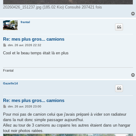
20260426_151237.jpg (185.02 Kio) Consulté 207421 fois
frantal
Re: mes plus gros... camions
M
dim. 26 avr. 2026 22:32
e
s
Cool et le beau temps était là en plus
s
a
g
e
Frantal
Gazelle14
Re: mes plus gros... camions
M
dim. 26 avr. 2026 23:00
e
s
Pour moi pas de camion celui que j'avais préparé à vider son radiateur
s
dans la nuit donc simple passager aujourd'hui.
a
g
Allez au tour de 3 camions au copains les autres étaient dans un hangar
e
tout noir photos ratées.