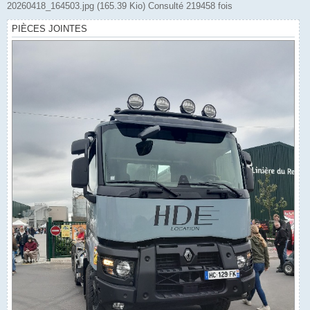
20260418_164503.jpg (165.39 Kio) Consulté 219458 fois
PIÈCES JOINTES