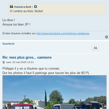
s
s
frantal
a écrit :
a
g
À l ombre au frais. Nickel
e
Le rêve !
Amuse toi bien JP !
Et bien d'autres échelles sur
http://www.facebook.com/minimax.miniatures
Gazelle14
Re: mes plus gros... camions
M
sam. 23 mai 2026 13:21
e
s
Philippe il y en a d'autres que tu connais.
s
Dur les photos il faut 6 parkings pour tasser les plus de 80 PL
a
g
e