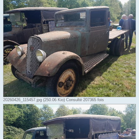
20260426_115457.jpg (250.06 Kio) Consulté 207365 fois