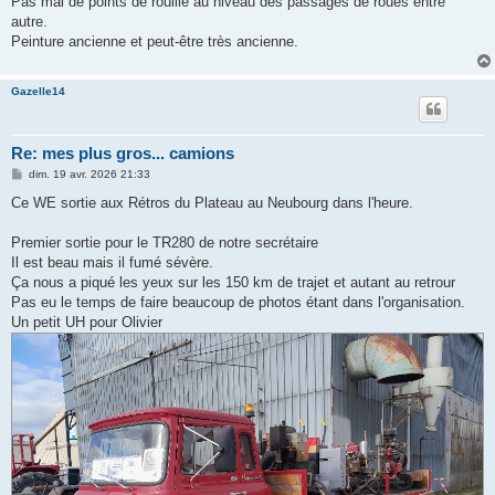
Pas mal de points de rouille au niveau des passages de roues entre
a
g
autre.
e
Peinture ancienne et peut-être très ancienne.
Gazelle14
Re: mes plus gros... camions
M
dim. 19 avr. 2026 21:33
e
s
Ce WE sortie aux Rétros du Plateau au Neubourg dans l'heure.
s
a
g
Premier sortie pour le TR280 de notre secrétaire
e
Il est beau mais il fumé sévère.
Ça nous a piqué les yeux sur les 150 km de trajet et autant au retrour
Pas eu le temps de faire beaucoup de photos étant dans l'organisation.
Un petit UH pour Olivier