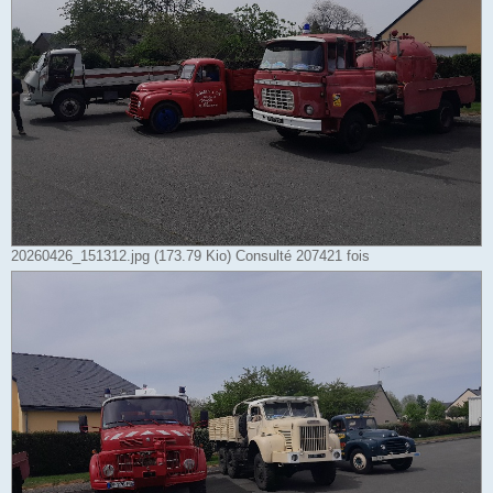
20260426_151312.jpg (173.79 Kio) Consulté 207421 fois