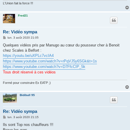
L'Union fait la force !!!
Fred21
Re: Vidéo sympa
M
lun. 3 août 2020 21:05
e
s
Quelques vidéos pris par Manugo au cœur du pousseur cher à Benoit
s
chez Scales à Belfort :
a
g
https://youtu.be/uXPLc7vcIA4
e
https://www.youtube.com/watch?v=rPqVJ5y6SGk&t=1s
https://www.youtube.com/watch?v=D7FfcCIP_5k
Tous droit réservé à ces vidéos
Formé pour construire Ex EATP ;)
Bidibull 95
Re: Vidéo sympa
M
lun. 3 août 2020 21:15
e
s
Ils sont Top nos chauffeurs !!!
s
Bravo les gars