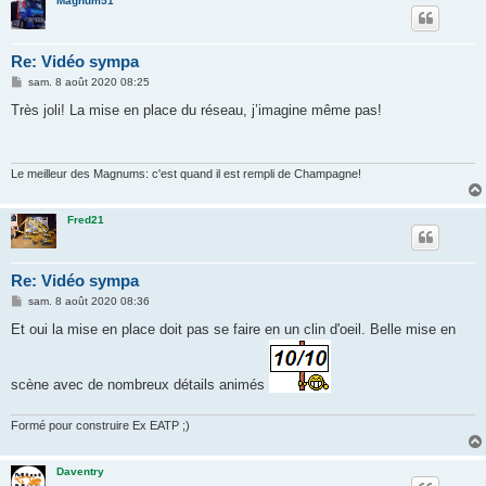
Magnum51
Re: Vidéo sympa
M
sam. 8 août 2020 08:25
e
s
Très joli! La mise en place du réseau, j’imagine même pas!
s
a
g
e
Le meilleur des Magnums: c'est quand il est rempli de Champagne!
Fred21
Re: Vidéo sympa
M
sam. 8 août 2020 08:36
e
s
Et oui la mise en place doit pas se faire en un clin d'oeil. Belle mise en
s
a
g
e
scène avec de nombreux détails animés
Formé pour construire Ex EATP ;)
Daventry