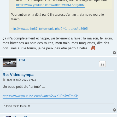
avec un contre-poids de 740 tonnes, voir ce levage exceptionnel:
https://www.youtube.com/watch?v=lbMiShrgahM
Pourtant on en a déjà parlé il y a presqu'un an ... via notre regretté
Marco :
http://www.autho87.fr/viewtopic.php?f=1 ... ales#p8695
ça m'a complètement échappé, j'ai tellement à faire : la maison, le jardin,
mes hôtesses au bord des routes, mon train, mes maquettes, dire des
con...ries sur le forum, je ne peux pas être partout hélas !
Fred
Re: Vidéo sympa
M
sam. 8 août 2020 07:22
e
s
Un beau petit dio "animé" ...
s
a
g
https://www.youtube.com/watch?v=KilPb7wFmKk
e
L'Union fait la force !!!