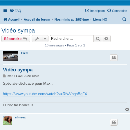
FAQ
Inscription
Connexion
R
Accueil
Accueil du forum
Nos minis au 1/87ième
Liens HO
e
Vidéo sympa
c
Rechercher
Recherche 
Répondre
h
16 messages • Page
1
sur
1
e
Fred
r
c
h
Vidéo sympa
e
M
mar. 14 avr. 2020 18:36
e
r
s
Spéciale dédicace pour Max :
s
a
g
https://www.youtube.com/watch?v=RfwVngnBgF4
e
L'Union fait la force !!!
simtrex