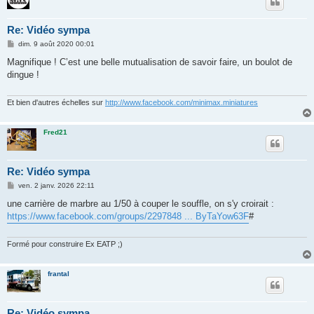
Re: Vidéo sympa
M
dim. 9 août 2020 00:01
e
s
Magnifique ! C’est une belle mutualisation de savoir faire, un boulot de
s
dingue !
a
g
e
Et bien d'autres échelles sur
http://www.facebook.com/minimax.miniatures
Fred21
Re: Vidéo sympa
M
ven. 2 janv. 2026 22:11
e
s
une carrière de marbre au 1/50 à couper le souffle, on s'y croirait :
s
https://www.facebook.com/groups/2297848 ... ByTaYow63F
#
a
g
e
Formé pour construire Ex EATP ;)
frantal
Re: Vidéo sympa