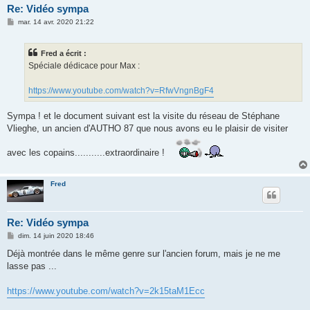
Re: Vidéo sympa
M
mar. 14 avr. 2020 21:22
e
s
s
Fred a écrit :
a
g
Spéciale dédicace pour Max :
e
https://www.youtube.com/watch?v=RfwVngnBgF4
Sympa ! et le document suivant est la visite du réseau de Stéphane
Vlieghe, un ancien d'AUTHO 87 que nous avons eu le plaisir de visiter
avec les copains...........extraordinaire !
Fred
Re: Vidéo sympa
M
dim. 14 juin 2020 18:46
e
s
Déjà montrée dans le même genre sur l'ancien forum, mais je ne me
s
lasse pas ...
a
g
e
https://www.youtube.com/watch?v=2k15taM1Ecc