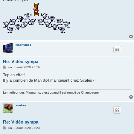
a
g
e
Magnum51
Re: Vidéo sympa
M
lun. 3 août 2020 23:16
e
s
Top en effet!
s
Il y a combien de Man 8x4 maintenant chez Scales?
a
g
e
Le meilleur des Magnums: c'est quand il est rempli de Champagne!
simtrex
Re: Vidéo sympa
M
lun. 3 août 2020 23:23
e