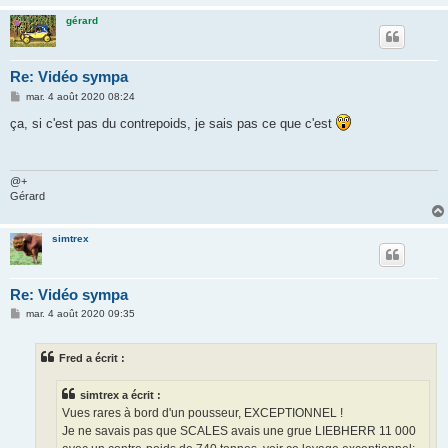
gérard
Re: Vidéo sympa
M
mar. 4 août 2020 08:24
e
s
ça, si c'est pas du contrepoids, je sais pas ce que c'est
s
a
g
e
@+
Gérard
simtrex
Re: Vidéo sympa
M
mar. 4 août 2020 09:35
e
s
s
Fred a écrit :
a
g
e
simtrex a écrit :
Vues rares à bord d'un pousseur, EXCEPTIONNEL !
Je ne savais pas que SCALES avais une grue LIEBHERR 11 000