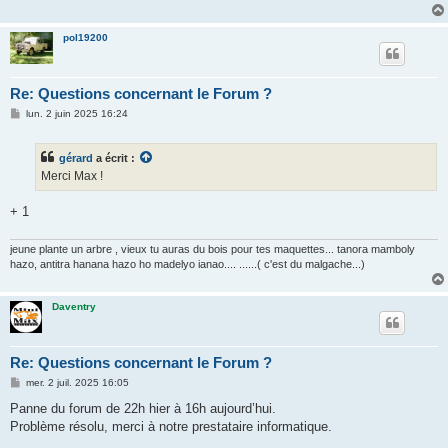
pol19200
Re: Questions concernant le Forum ?
M
lun. 2 juin 2025 16:24
e
s
s
gérard
a écrit :
a
g
Merci Max !
e
+ 1
jeune plante un arbre , vieux tu auras du bois pour tes maquettes... tanora mamboly
hazo, antitra hanana hazo ho madelyo ianao.... ......( c'est du malgache...)
Daventry
Re: Questions concernant le Forum ?
M
mer. 2 juil. 2025 16:05
e
s
Panne du forum de 22h hier à 16h aujourd’hui.
s
Problème résolu, merci à notre prestataire informatique.
a
g