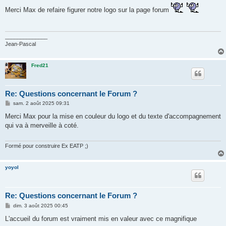
s
Merci Max de refaire figurer notre logo sur la page forum
s
a
g
e
______________
Jean-Pascal
Fred21
Re: Questions concernant le Forum ?
M
sam. 2 août 2025 09:31
e
s
Merci Max pour la mise en couleur du logo et du texte d'accompagnement
s
qui va à merveille à coté.
a
g
e
Formé pour construire Ex EATP ;)
yoyol
Re: Questions concernant le Forum ?
M
dim. 3 août 2025 00:45
e
s
L'accueil du forum est vraiment mis en valeur avec ce magnifique
s