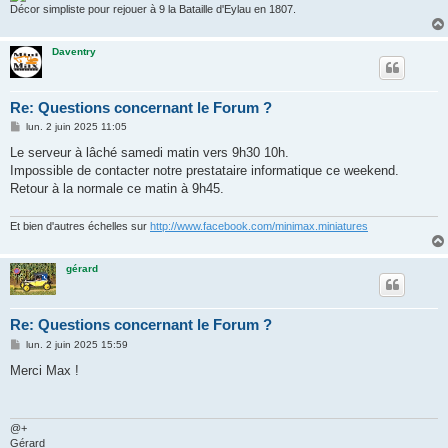
Décor simpliste pour rejouer à 9 la Bataille d'Eylau en 1807.
Daventry
Re: Questions concernant le Forum ?
M
lun. 2 juin 2025 11:05
e
s
Le serveur à lâché samedi matin vers 9h30 10h.
s
Impossible de contacter notre prestataire informatique ce weekend.
a
g
Retour à la normale ce matin à 9h45.
e
Et bien d'autres échelles sur
http://www.facebook.com/minimax.miniatures
gérard
Re: Questions concernant le Forum ?
M
lun. 2 juin 2025 15:59
e
s
Merci Max !
s
a
g
e
@+
Gérard