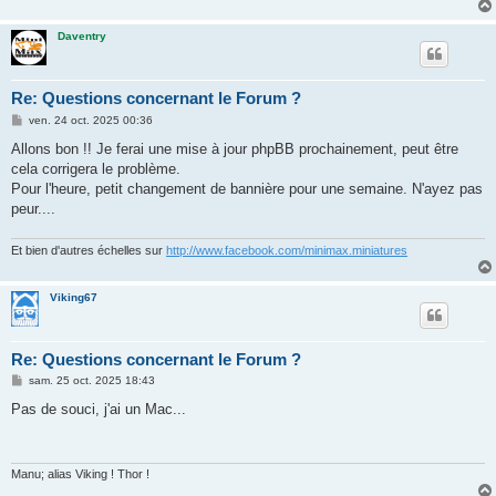
Daventry
Re: Questions concernant le Forum ?
M
ven. 24 oct. 2025 00:36
e
s
Allons bon !! Je ferai une mise à jour phpBB prochainement, peut être
s
cela corrigera le problème.
a
g
Pour l'heure, petit changement de bannière pour une semaine. N'ayez pas
e
peur....
Et bien d'autres échelles sur
http://www.facebook.com/minimax.miniatures
Viking67
Re: Questions concernant le Forum ?
M
sam. 25 oct. 2025 18:43
e
s
Pas de souci, j'ai un Mac...
s
a
g
e
Manu; alias Viking ! Thor !