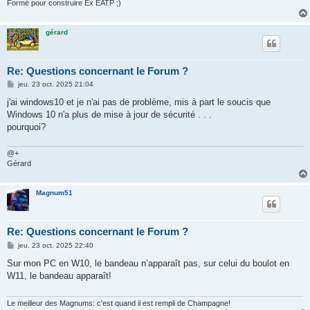
Formé pour construire Ex EATP ;)
gérard
Re: Questions concernant le Forum ?
M
jeu. 23 oct. 2025 21:04
e
s
j'ai windows10 et je n'ai pas de problème, mis à part le soucis que
s
Windows 10 n'a plus de mise à jour de sécurité . . .
a
g
pourquoi?
e
@+
Gérard
Magnum51
Re: Questions concernant le Forum ?
M
jeu. 23 oct. 2025 22:40
e
s
Sur mon PC en W10, le bandeau n’apparaît pas, sur celui du boulot en
s
W11, le bandeau apparaît!
a
g
e
Le meilleur des Magnums: c'est quand il est rempli de Champagne!