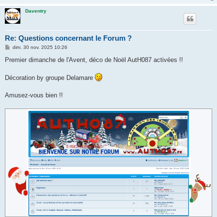
Daventry
Re: Questions concernant le Forum ?
M
dim. 30 nov. 2025 10:26
e
s
Premier dimanche de l'Avent, déco de Noël AutH087 activées !!
s
a
g
Décoration by groupe Delamare
e
Amusez-vous bien !!