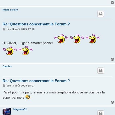
radar-o-reily
Re: Questions concernant le Forum ?
M
dim. 3 août 2025 17:16
e
s
s
a
Hi Olivier,.....get a smarter phone!
g
e
Damien
Re: Questions concernant le Forum ?
M
dim. 3 août 2025 18:07
e
s
Pareil pour ma part, je suis sur mon téléphone donc je ne vois pas la
s
super bannière
a
g
e
Magnum51