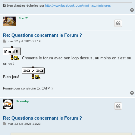
e
Et bien d'autres échelles sur
http://www.facebook.com/minimax.miniatures
Fred21
Re: Questions concernant le Forum ?
M
mar. 22 juil. 2025 21:19
e
s
s
a
Chouette le forum avec son logo dessus, au moins on s'est ou
g
e
on est
Bien joué.
Formé pour construire Ex EATP ;)
Daventry
Re: Questions concernant le Forum ?
M
mar. 22 juil. 2025 21:23
e
s
s