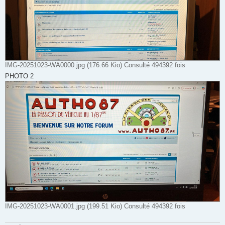
IMG-20251023-WA0000.jpg (176.66 Kio) Consulté 494392 fois
PHOTO 2
IMG-20251023-WA0001.jpg (199.51 Kio) Consulté 494392 fois