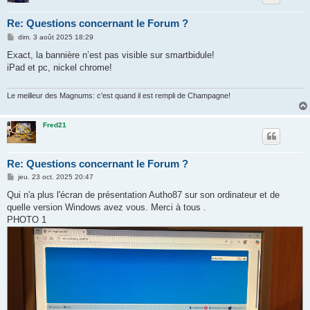
Re: Questions concernant le Forum ?
M
dim. 3 août 2025 18:29
e
s
Exact, la bannière n’est pas visible sur smartbidule!
s
iPad et pc, nickel chrome!
a
g
e
Le meilleur des Magnums: c'est quand il est rempli de Champagne!
Fred21
Re: Questions concernant le Forum ?
M
jeu. 23 oct. 2025 20:47
e
s
Qui n'a plus l'écran de présentation Autho87 sur son ordinateur et de
s
quelle version Windows avez vous. Merci à tous .
a
g
PHOTO 1
e