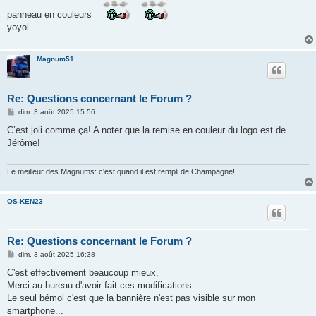
a
panneau en couleurs
g
e
yoyol
Magnum51
Re: Questions concernant le Forum ?
M
dim. 3 août 2025 15:56
e
s
C’est joli comme ça! A noter que la remise en couleur du logo est de
s
Jérôme!
a
g
e
Le meilleur des Magnums: c'est quand il est rempli de Champagne!
OS-KEN23
Re: Questions concernant le Forum ?
M
dim. 3 août 2025 16:38
e
s
C'est effectivement beaucoup mieux.
s
Merci au bureau d'avoir fait ces modifications.
a
g
Le seul bémol c'est que la bannière n'est pas visible sur mon
e
smartphone...