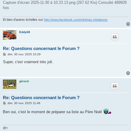
Capture d’écran 2025-11-30 à 10.23.13.png (267.62 Kio) Consulté 489928
fois
Et bien d'autres échelles sur
http://www.facebook.com/minimax.miniatures
Eddy68
Re: Questions concernant le Forum ?
M
dim. 30 nov. 2025 10:29
e
s
Super, c'est vraiment très joli.
s
a
g
e
gérard
Re: Questions concernant le Forum ?
M
dim. 30 nov. 2025 11:46
e
s
Ben oui, c'est le moment de préparer sa liste au Père Noël
s
a
g
e
@+