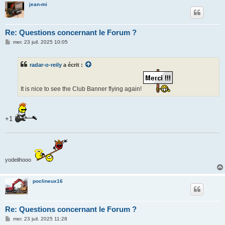
jean-mi
Re: Questions concernant le Forum ?
M
mer. 23 juil. 2025 10:05
e
s
s
radar-o-reily
a écrit :
a
g
e
It is nice to see the Club Banner flying again!
+1
yodelihooo
poclineux16
Re: Questions concernant le Forum ?
M
mer. 23 juil. 2025 11:28
e