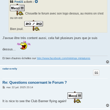
Fred21
a écrit :
a
g
e
Chouette le forum avec son logo dessus, au moins on s'est
ou on est
Bien joué.
J'avoue être très content aussi, cela fait plusieurs jours que je suis
dessus...
Et bien d'autres échelles sur
http://www.facebook.com/minimax.miniatures
radar-o-reily
Re: Questions concernant le Forum ?
M
mar. 22 juil. 2025 23:14
e
s
s
a
It is nice to see the Club Banner flying again!
g
e