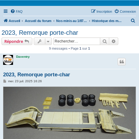
FAQ
Inscription
Connexion
R
Accueil
Accueil du forum
Nos minis au 1/87ième
Historique des modèles exclusifs AutHo87
e
2023, Remorque porte-char
c
Rechercher
Recherche 
Répondre
h
9 messages • Page
1
sur
1
e
Daventry
r
c
h
2023, Remorque porte-char
e
M
mer. 23 juil. 2025 16:26
e
r
s
s
a
g
e