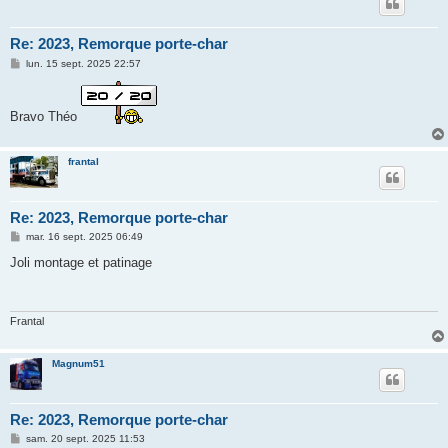
Re: 2023, Remorque porte-char
M
lun. 15 sept. 2025 22:57
e
s
s
a
Bravo Théo
g
e
frantal
Re: 2023, Remorque porte-char
M
mar. 16 sept. 2025 06:49
e
s
Joli montage et patinage
s
a
g
e
Frantal
Magnum51
Re: 2023, Remorque porte-char
M
sam. 20 sept. 2025 11:53