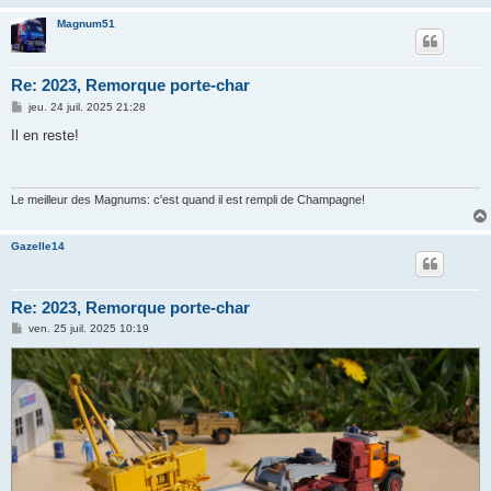
Magnum51
Re: 2023, Remorque porte-char
M
jeu. 24 juil. 2025 21:28
e
s
Il en reste!
s
a
g
e
Le meilleur des Magnums: c'est quand il est rempli de Champagne!
Gazelle14
Re: 2023, Remorque porte-char
M
ven. 25 juil. 2025 10:19
e
s
s
a
g
e