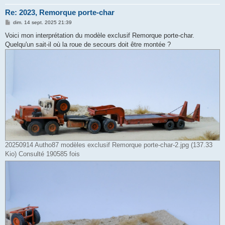
Re: 2023, Remorque porte-char
M
dim. 14 sept. 2025 21:39
e
s
Voici mon interprétation du modèle exclusif Remorque porte-char.
s
Quelqu'un sait-il où la roue de secours doit être montée ?
a
g
e
20250914 Autho87 modèles exclusif Remorque porte-char-2.jpg (137.33
Kio) Consulté 190585 fois