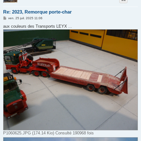
Re: 2023, Remorque porte-char
M
ven. 25 juil. 2025 11:06
e
s
aux couleurs des Transports LEYX ...
s
a
g
e
P1060625.JPG (174.14 Kio) Consulté 190968 fois