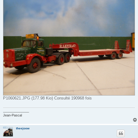
P1060621.JPG (177.98 Kio) Consulté 190968 fois
______________
Jean-Pascal
theejoow