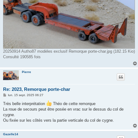
20250914 Autho87 modèles exclusif Remorque porte-char.jpg (182.15 Kio)
Consulté 190585 fois
Pierre
Re: 2023, Remorque porte-char
M
lun. 15 sept. 2025 06:27
e
s
Très belle interprétation
Théo de cette remorque
s
La roue de secours peut être posée en vrac sur le dessus du col de
a
g
cygne.
e
Ou fixée sur les côtés vers la partie verticale du col de cygne.
Gazelle14