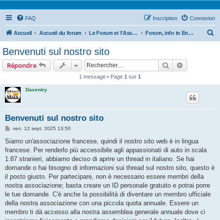
FAQ
Inscription
Connexion
R
Accueil
Accueil du forum
Le Forum et l'Association
Forum, info in English, Deutsch, Italiano, Nederlands
e
Benvenuti sul nostro sito
c
Rechercher
Recherche 
Répondre
h
1 message • Page
1
sur
1
e
Daventry
r
c
h
Benvenuti sul nostro sito
e
M
ven. 12 sept. 2025 13:50
e
r
s
Siamo un'associazione francese, quindi il nostro sito web è in lingua
s
francese. Per renderlo più accessibile agli appassionati di auto in scala
a
g
1:87 stranieri, abbiamo deciso di aprire un thread in italiano. Se hai
e
domande o hai bisogno di informazioni sui thread sul nostro sito, questo è
il posto giusto. Per partecipare, non è necessario essere membri della
nostra associazione; basta creare un ID personale gratuito e potrai porre
le tue domande. C'è anche la possibilità di diventare un membro ufficiale
della nostra associazione con una piccola quota annuale. Essere un
membro ti dà accesso alla nostra assemblea generale annuale dove ci