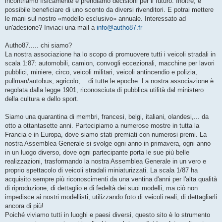
incontriamo fisicamente e prendiamo decisioni per il futuro. Inoltre, è
possibile beneficiare di uno sconto da diversi rivenditori. E potrai mettere
le mani sul nostro «modello esclusivo» annuale. Interessato ad
un'adesione? Inviaci una mail a
info@autho87.fr
Autho87..... chi siamo?
La nostra associazione ha lo scopo di promuovere tutti i veicoli stradali in
scala 1:87: automobili, camion, convogli eccezionali, macchine per lavori
pubblici, miniere, circo, veicoli militari, veicoli antincendio e polizia,
pullman/autobus, agricolo,... di tutte le epoche. La nostra associazione è
regolata dalla legge 1901, riconosciuta di pubblica utilità dal ministero
della cultura e dello sport.
Siamo una quarantina di membri, francesi, belgi, italiani, olandesi,... da
otto a ottantasette anni. Partecipiamo a numerose mostre in tutta la
Francia e in Europa, dove siamo stati premiati con numerosi premi. La
nostra Assemblea Generale si svolge ogni anno in primavera, ogni anno
in un luogo diverso, dove ogni partecipante porta le sue più belle
realizzazioni, trasformando la nostra Assemblea Generale in un vero e
proprio spettacolo di veicoli stradali miniaturizzati. La scala 1/87 ha
acquisito sempre più riconoscimenti da una ventina d'anni per l'alta qualità
di riproduzione, di dettaglio e di fedeltà dei suoi modelli, ma ciò non
impedisce ai nostri modellisti, utilizzando foto di veicoli reali, di dettagliarli
ancora di più!
Poiché viviamo tutti in luoghi e paesi diversi, questo sito è lo strumento