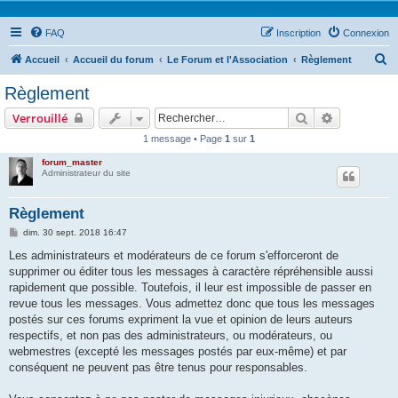
FAQ
Inscription
Connexion
R
Accueil
Accueil du forum
Le Forum et l'Association
Règlement
e
Règlement
c
Rechercher
Recherche 
Verrouillé
h
1 message • Page
1
sur
1
e
forum_master
r
Administrateur du site
c
h
Règlement
e
M
dim. 30 sept. 2018 16:47
e
r
s
Les administrateurs et modérateurs de ce forum s'efforceront de
s
supprimer ou éditer tous les messages à caractère répréhensible aussi
a
g
rapidement que possible. Toutefois, il leur est impossible de passer en
e
revue tous les messages. Vous admettez donc que tous les messages
postés sur ces forums expriment la vue et opinion de leurs auteurs
respectifs, et non pas des administrateurs, ou modérateurs, ou
webmestres (excepté les messages postés par eux-même) et par
conséquent ne peuvent pas être tenus pour responsables.