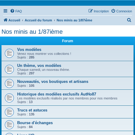
FAQ
Inscription
Connexion
R
Accueil
Accueil du forum
Nos minis au 1/87ième
e
Nos minis au 1/87ième
c
Forum
h
e
Vos modèles
Venez nous montrer vos collections !
r
Sujets :
285
c
Un thème, vos modèles
Chaque samedi, un nouveau thème.
h
Sujets :
297
e
Nouveautés, vos boutiques et artisans
r
Sujets :
105
Historique des modèles exclusifs AutHo87
Les modèles exclusifs réalisés par nos membres pour nos membres
Sujets :
13
Trucs et astuces
Sujets :
135
Bourse d'échanges
Sujets :
84