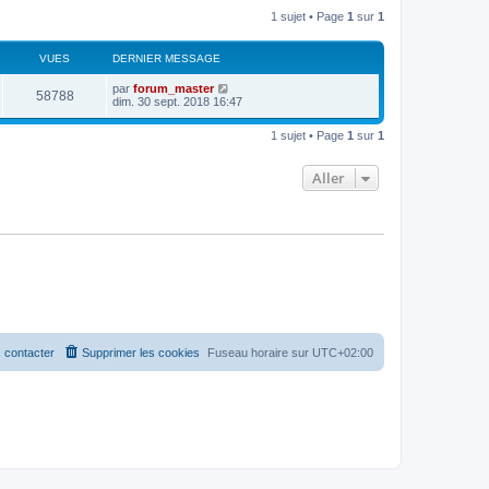
1 sujet • Page
1
sur
1
VUES
DERNIER MESSAGE
par
forum_master
58788
dim. 30 sept. 2018 16:47
1 sujet • Page
1
sur
1
Aller
 contacter
Supprimer les cookies
Fuseau horaire sur
UTC+02:00