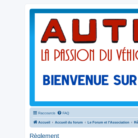
Raccourcis
FAQ
Accueil
Accueil du forum
Le Forum et l'Association
Rè
Règlement