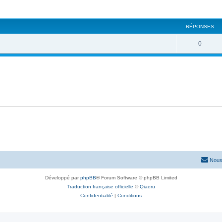
che avancée
RÉPONSES
0
Nous
Développé par
phpBB
® Forum Software © phpBB Limited
Traduction française officielle
©
Qiaeru
Confidentialité
|
Conditions