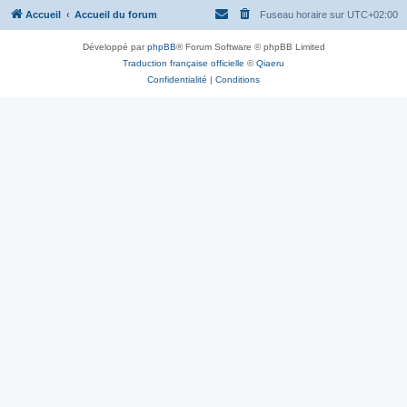
Accueil
Accueil du forum
Fuseau horaire sur
UTC+02:00
Développé par
phpBB
® Forum Software © phpBB Limited
Traduction française officielle
©
Qiaeru
Confidentialité
|
Conditions