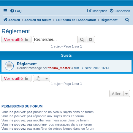
FAQ
Inscription
Connexion
R
Accueil
Accueil du forum
Le Forum et l'Association
Règlement
e
Règlement
c
Rechercher
Recherche avancée
Verrouillé
h
1 sujet • Page
1
sur
1
e
Sujets
r
c
Règlement
Dernier message par
forum_master
«
dim. 30 sept. 2018 16:47
h
e
Verrouillé
1 sujet • Page
1
sur
1
r
Aller
PERMISSIONS DU FORUM
Vous
ne pouvez pas
publier de nouveaux sujets dans ce forum
Vous
ne pouvez pas
répondre aux sujets dans ce forum
Vous
ne pouvez pas
modifier vos messages dans ce forum
Vous
ne pouvez pas
supprimer vos messages dans ce forum
Vous
ne pouvez pas
transférer de pièces jointes dans ce forum