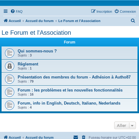
FAQ
Inscription
Connexion
R
Accueil
Accueil du forum
Le Forum et l'Association
e
Le Forum et l'Association
c
Forum
h
e
Qui sommes-nous ?
Sujets :
3
r
Règlement
c
Sujets :
1
h
Présentation des membres du forum - Adhésion à Autho87
e
Sujets :
79
r
Forum : les problèmes et les nouvelles fonctionnalités
Sujets :
16
Forum, info in English, Deutsch, Italiano, Nederlands
Sujets :
4
Aller
Accueil
Accueil du forum
Fuseau horaire sur
UTC+02:00