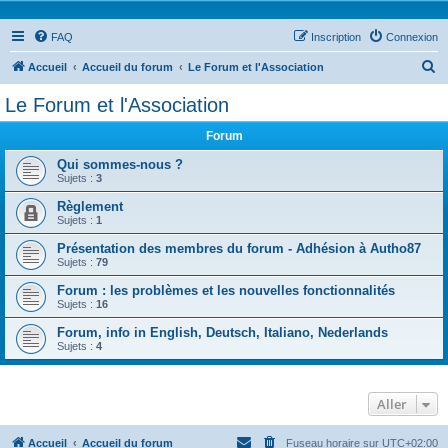
FAQ
Inscription
Connexion
R
Accueil
Accueil du forum
Le Forum et l'Association
e
Le Forum et l'Association
c
Forum
h
e
Qui sommes-nous ?
Sujets :
3
r
Règlement
c
Sujets :
1
h
Présentation des membres du forum - Adhésion à Autho87
e
Sujets :
79
r
Forum : les problèmes et les nouvelles fonctionnalités
Sujets :
16
Forum, info in English, Deutsch, Italiano, Nederlands
Sujets :
4
Aller
Accueil
Accueil du forum
Fuseau horaire sur
UTC+02:00