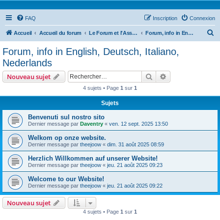
FAQ
Inscription
Connexion
R
Accueil
Accueil du forum
Le Forum et l'Association
Forum, info in English, Deutsch, Italiano, Nederlands
e
Forum, info in English, Deutsch, Italiano,
c
Nederlands
h
Rechercher
Recherche avanc
Nouveau sujet
e
4 sujets • Page
1
sur
1
r
Sujets
c
h
Benvenuti sul nostro sito
Dernier message par
Daventry
«
ven. 12 sept. 2025 13:50
e
Welkom op onze website.
r
Dernier message par
theejoow
«
dim. 31 août 2025 08:59
Herzlich Willkommen auf unserer Website!
Dernier message par
theejoow
«
jeu. 21 août 2025 09:23
Welcome to our Website!
Dernier message par
theejoow
«
jeu. 21 août 2025 09:22
Nouveau sujet
4 sujets • Page
1
sur
1