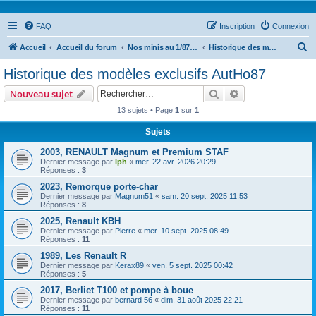
FAQ
Inscription
Connexion
R
Accueil
Accueil du forum
Nos minis au 1/87ième
Historique des modèles exclusifs AutHo87
e
Historique des modèles exclusifs AutHo87
c
Rechercher
Recherche avanc
Nouveau sujet
h
13 sujets • Page
1
sur
1
e
Sujets
r
c
2003, RENAULT Magnum et Premium STAF
Dernier message par
lph
«
mer. 22 avr. 2026 20:29
h
Réponses :
3
e
2023, Remorque porte-char
Dernier message par
Magnum51
«
sam. 20 sept. 2025 11:53
r
Réponses :
8
2025, Renault KBH
Dernier message par
Pierre
«
mer. 10 sept. 2025 08:49
Réponses :
11
1989, Les Renault R
Dernier message par
Kerax89
«
ven. 5 sept. 2025 00:42
Réponses :
5
2017, Berliet T100 et pompe à boue
Dernier message par
bernard 56
«
dim. 31 août 2025 22:21
Réponses :
11