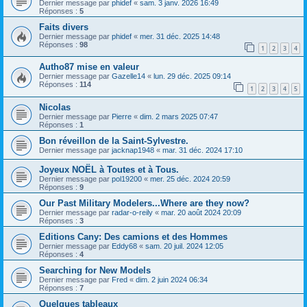
Dernier message par
phidef
«
sam. 3 janv. 2026 16:49
Réponses :
5
Faits divers
Dernier message par
phidef
«
mer. 31 déc. 2025 14:48
Réponses :
98
1
2
3
4
Autho87 mise en valeur
Dernier message par
Gazelle14
«
lun. 29 déc. 2025 09:14
Réponses :
114
1
2
3
4
5
Nicolas
Dernier message par
Pierre
«
dim. 2 mars 2025 07:47
Réponses :
1
Bon réveillon de la Saint-Sylvestre.
Dernier message par
jacknap1948
«
mar. 31 déc. 2024 17:10
Joyeux NOËL à Toutes et à Tous.
Dernier message par
pol19200
«
mer. 25 déc. 2024 20:59
Réponses :
9
Our Past Military Modelers...Where are they now?
Dernier message par
radar-o-reily
«
mar. 20 août 2024 20:09
Réponses :
3
Editions Cany: Des camions et des Hommes
Dernier message par
Eddy68
«
sam. 20 juil. 2024 12:05
Réponses :
4
Searching for New Models
Dernier message par
Fred
«
dim. 2 juin 2024 06:34
Réponses :
7
Quelques tableaux