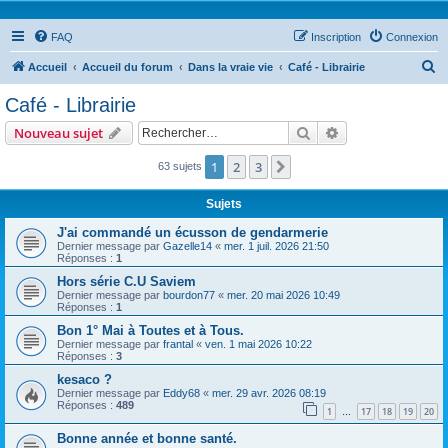
FAQ
Inscription
Connexion
R
Accueil
Accueil du forum
Dans la vraie vie
Café - Librairie
e
Café - Librairie
c
Rechercher
Recherche avanc
Nouveau sujet
h
e
1
2
3
Suivant
63 sujets
r
Sujets
c
J'ai commandé un écusson de gendarmerie
h
Dernier message par
Gazelle14
«
mer. 1 juil. 2026 21:50
Réponses :
1
e
Hors série C.U Saviem
r
Dernier message par
bourdon77
«
mer. 20 mai 2026 10:49
Réponses :
1
Bon 1° Mai à Toutes et à Tous.
Dernier message par
frantal
«
ven. 1 mai 2026 10:22
Réponses :
3
kesaco ?
Dernier message par
Eddy68
«
mer. 29 avr. 2026 08:19
Réponses :
489
1
17
18
19
20
…
Bonne année et bonne santé.