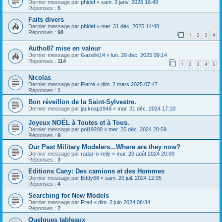
Dernier message par
phidef
«
sam. 3 janv. 2026 16:49
Réponses :
5
Faits divers
Dernier message par
phidef
«
mer. 31 déc. 2025 14:48
Réponses :
98
1
2
3
4
Autho87 mise en valeur
Dernier message par
Gazelle14
«
lun. 29 déc. 2025 09:14
Réponses :
114
1
2
3
4
5
Nicolas
Dernier message par
Pierre
«
dim. 2 mars 2025 07:47
Réponses :
1
Bon réveillon de la Saint-Sylvestre.
Dernier message par
jacknap1948
«
mar. 31 déc. 2024 17:10
Joyeux NOËL à Toutes et à Tous.
Dernier message par
pol19200
«
mer. 25 déc. 2024 20:59
Réponses :
9
Our Past Military Modelers...Where are they now?
Dernier message par
radar-o-reily
«
mar. 20 août 2024 20:09
Réponses :
3
Editions Cany: Des camions et des Hommes
Dernier message par
Eddy68
«
sam. 20 juil. 2024 12:05
Réponses :
4
Searching for New Models
Dernier message par
Fred
«
dim. 2 juin 2024 06:34
Réponses :
7
Quelques tableaux