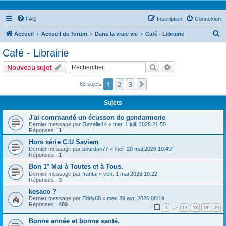
FAQ
Inscription
Connexion
R
Accueil
Accueil du forum
Dans la vraie vie
Café - Librairie
e
Café - Librairie
c
Rechercher
Recherche avanc
Nouveau sujet
h
e
1
2
3
Suivant
63 sujets
r
Sujets
c
J'ai commandé un écusson de gendarmerie
h
Dernier message par
Gazelle14
«
mer. 1 juil. 2026 21:50
Réponses :
1
e
Hors série C.U Saviem
r
Dernier message par
bourdon77
«
mer. 20 mai 2026 10:49
Réponses :
1
Bon 1° Mai à Toutes et à Tous.
Dernier message par
frantal
«
ven. 1 mai 2026 10:22
Réponses :
3
kesaco ?
Dernier message par
Eddy68
«
mer. 29 avr. 2026 08:19
Réponses :
489
1
17
18
19
20
…
Bonne année et bonne santé.