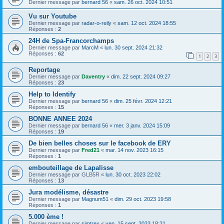
Dernier message par
bernard 56
«
sam. 26 oct. 2024 10:51
Vu sur Youtube
Dernier message par
radar-o-reily
«
sam. 12 oct. 2024 18:55
Réponses :
2
24H de Spa-Francorchamps
Dernier message par
MarcM
«
lun. 30 sept. 2024 21:32
Réponses :
62
1
2
3
Reportage
Dernier message par
Daventry
«
dim. 22 sept. 2024 09:27
Réponses :
23
Help to Identify
Dernier message par
bernard 56
«
dim. 25 févr. 2024 12:21
Réponses :
15
BONNE ANNEE 2024
Dernier message par
bernard 56
«
mer. 3 janv. 2024 15:09
Réponses :
19
De bien belles choses sur le facebook de ERY
Dernier message par
Fred21
«
mar. 14 nov. 2023 16:15
Réponses :
1
embouteillage de Lapalisse
Dernier message par
GLB5R
«
lun. 30 oct. 2023 22:02
Réponses :
13
Jura modélisme, désastre
Dernier message par
Magnum51
«
dim. 29 oct. 2023 19:58
Réponses :
1
5.000 ème !
Dernier message par
simtrex
«
ven. 15 sept. 2023 18:21