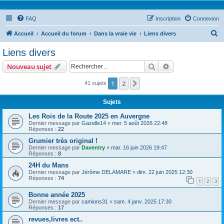
FAQ
Inscription
Connexion
R
Accueil
Accueil du forum
Dans la vraie vie
Liens divers
e
Liens divers
c
Rechercher
Recherche avanc
Nouveau sujet
h
e
1
2
Suivant
41 sujets
r
Sujets
c
Les Rois de la Route 2025 en Auvergne
h
Dernier message par
Gazelle14
«
mer. 5 août 2026 22:48
Réponses :
22
e
Grumier très original !
r
Dernier message par
Daventry
«
mar. 16 juin 2026 19:47
Réponses :
8
24H du Mans
Dernier message par
Jérôme DELAMARE
«
dim. 22 juin 2025 12:30
Réponses :
74
1
2
3
Bonne année 2025
Dernier message par
camions31
«
sam. 4 janv. 2025 17:30
Réponses :
17
revues,livres ect..