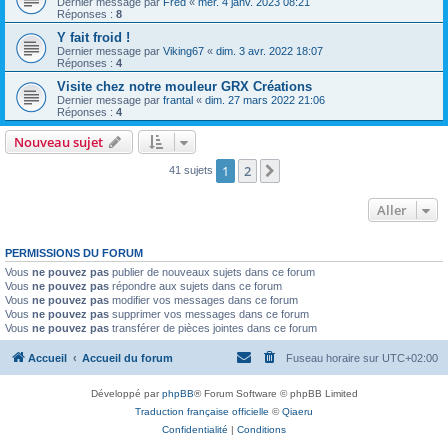
Dernier message par
Fred
«
mer. 4 janv. 2023 08:21
Réponses :
8
Y fait froid !
Dernier message par
Viking67
«
dim. 3 avr. 2022 18:07
Réponses :
4
Visite chez notre mouleur GRX Créations
Dernier message par
frantal
«
dim. 27 mars 2022 21:06
Réponses :
4
Nouveau sujet
1
2
Suivant
41 sujets
Aller
PERMISSIONS DU FORUM
Vous
ne pouvez pas
publier de nouveaux sujets dans ce forum
Vous
ne pouvez pas
répondre aux sujets dans ce forum
Vous
ne pouvez pas
modifier vos messages dans ce forum
Vous
ne pouvez pas
supprimer vos messages dans ce forum
Vous
ne pouvez pas
transférer de pièces jointes dans ce forum
Accueil
Accueil du forum
Fuseau horaire sur
UTC+02:00
Développé par
phpBB
® Forum Software © phpBB Limited
Traduction française officielle
©
Qiaeru
Confidentialité
|
Conditions