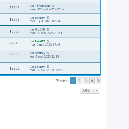
par
Timberjack
35543
sam. 12 août 2023 22:52
par
simtrex
13263
mer. 5 juil. 2023 09:34
par
GLB5R
16338
mer. 31 mai 2023 21:41
par
Fred21
27845
mar. 9 mai 2023 17:48
par
simtrex
98938
jeu. 4 mai 2023 11:19
par
simtrex
12862
mar. 25 avr. 2023 08:29
1
2
3
4
Suivant
78 sujets
Aller