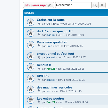
Recher
Re
Nouveau sujet
SUJETS
Croisé sur la route...
par
OS-KEN23
»
ven. 24 janv. 2020 14:05
du TP et rien que du TP
par
jean-mi
»
jeu. 27 juin 2019 19:00
Dans mon quotidien
par
Fred
»
dim. 10 févr. 2019 07:05
exceptionnel et c'est tout
par
jean-mi
»
ven. 6 mars 2020 19:47
Renault K
par
Fred21
»
lun. 11 oct. 2021 22:16
DIVERS
par
simtrex
»
dim. 1 sept. 2019 11:32
des machines agricoles
par
wim
»
mar. 13 oct. 2020 21:45
Les entres poutres
par
Fred21
»
sam. 22 mars 2025 11:34