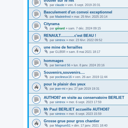
trouver sur le net
par
claude
»
ven. 6 sept. 2019 20:31
Basculement d'un convoi exceptionnel
par
Madeinfred
»
mar. 25 févr. 2025 20:14
Cityrama
par
gérard
»
sam. 7 déc. 2024 09:15
RENAULT............c'est BEAU !
par
simtrex
»
mer. 23 févr. 2022 09:52
une mine de ferrailles
par
GLB5R
»
sam. 8 mai 2021 18:17
hommages
par
bernard 56
»
lun. 8 janv. 2024 20:16
Souvenirs,souvenirs....
par
poclineux16
»
ven. 26 avr. 2019 11:44
pour le plaisir des yeux
par
jean-mi
»
jeu. 27 juin 2019 19:31
AUTHO87 en visite au conservatoire BERLIET
par
simtrex
»
mer. 6 sept. 2023 17:59
Mr Paul BERLIET accueille AUTHO87
par
simtrex
»
mer. 6 sept. 2023 15:59
Grosse grue pour gros chantier
par
Magnum51
»
dim. 17 janv. 2021 18:40