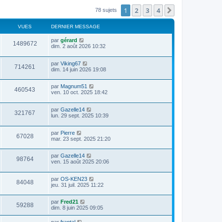
1
2
3
4
Suivant
78 sujets
VUES
DERNIER MESSAGE
par
gérard
1489672
dim. 2 août 2026 10:32
par
Viking67
714261
dim. 14 juin 2026 19:08
par
Magnum51
460543
ven. 10 oct. 2025 18:42
par
Gazelle14
321767
lun. 29 sept. 2025 10:39
par
Pierre
67028
mar. 23 sept. 2025 21:20
par
Gazelle14
98764
ven. 15 août 2025 20:06
par
OS-KEN23
84048
jeu. 31 juil. 2025 11:22
par
Fred21
59288
dim. 8 juin 2025 09:05