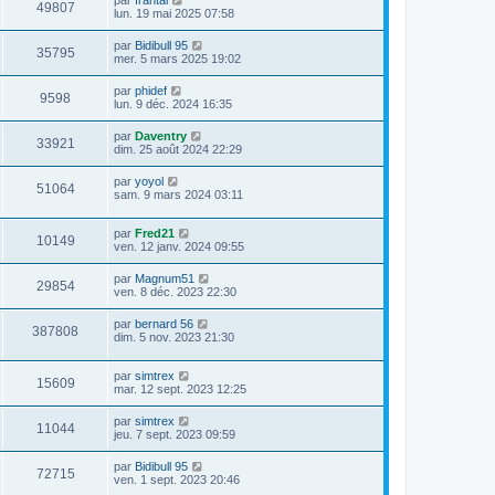
par
frantal
49807
lun. 19 mai 2025 07:58
par
Bidibull 95
35795
mer. 5 mars 2025 19:02
par
phidef
9598
lun. 9 déc. 2024 16:35
par
Daventry
33921
dim. 25 août 2024 22:29
par
yoyol
51064
sam. 9 mars 2024 03:11
par
Fred21
10149
ven. 12 janv. 2024 09:55
par
Magnum51
29854
ven. 8 déc. 2023 22:30
par
bernard 56
387808
dim. 5 nov. 2023 21:30
par
simtrex
15609
mar. 12 sept. 2023 12:25
par
simtrex
11044
jeu. 7 sept. 2023 09:59
par
Bidibull 95
72715
ven. 1 sept. 2023 20:46