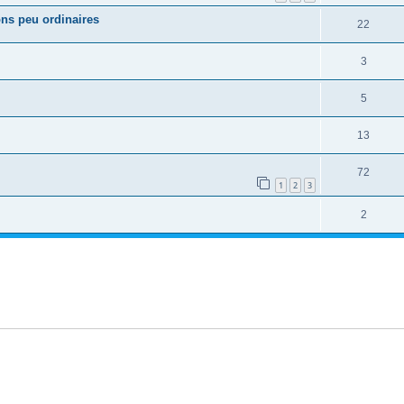
ns peu ordinaires
22
3
5
13
72
1
2
3
2