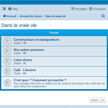
FAQ
Inscription
Connexion
R
Accueil
Accueil du forum
Dans la vraie vie
e
Dans la vraie vie
c
Forum
h
e
Constructeurs et transporteurs
Sujets :
78
r
Nos autres passions
c
Sujets :
46
h
Liens divers
e
Sujets :
41
r
Café - Librairie
Sujets :
63
C'est quoi ? Comment ça marche ?
Pour partager des infos et vidéos sur les aspects techniques des véhicules et
ainsi mieux les comprendre.
Aller