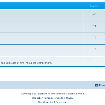
SUJETS
78
46
41
63
0
 des véhicules et ainsi mieux les comprendre.
Nous
Développé par
phpBB
® Forum Software © phpBB Limited
Traduction française officielle
©
Qiaeru
Confidentialité
|
Conditions