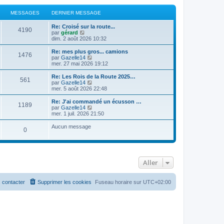
MESSAGES
DERNIER MESSAGE
Re: Croisé sur la route...
4190
C
par
gérard
o
dim. 2 août 2026 10:32
n
s
Re: mes plus gros... camions
1476
u
C
par
Gazelle14
l
o
mer. 27 mai 2026 19:12
t
n
e
s
Re: Les Rois de la Route 2025…
561
r
u
C
par
Gazelle14
l
l
o
mer. 5 août 2026 22:48
e
t
n
d
e
s
Re: J'ai commandé un écusson …
e
1189
r
u
C
par
Gazelle14
r
l
l
o
mer. 1 juil. 2026 21:50
n
e
t
n
i
d
e
s
Aucun message
e
e
0
r
u
r
r
l
l
m
n
e
t
e
i
d
e
s
e
e
r
s
r
r
l
Aller
a
m
n
e
g
e
i
d
e
s
e
e
 contacter
Supprimer les cookies
Fuseau horaire sur
UTC+02:00
s
r
r
a
m
n
g
e
i
e
s
e
s
r
a
m
g
e