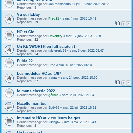
Dernier message par
404Passiondu80
«
jeu. 16 nov. 2023 20:58
Réponses :
3
Vu sur EBay
Dernier message par
Fred21
«
sam. 4 nov. 2023 10:41
Réponses :
29
1
2
HO et Cie
Dernier message par
Daventry
«
mar. 17 janv. 2023 13:28
Réponses :
12
Un KENWORTH en full scratch !
Dernier message par
mistereric59
«
sam. 3 déc. 2022 05:47
Réponses :
24
Fulda 22
Dernier message par
Fred
«
dim. 16 oct. 2022 06:04
Les modèles RC au 1/87
Dernier message par
frantal
«
sam. 24 sept. 2022 10:30
Réponses :
37
1
2
le mans classic 2022
Dernier message par
gérard
«
sam. 2 juil. 2022 21:04
Nacelle manitou
Dernier message par
Eddy68
«
mar. 21 juin 2022 18:21
Réponses :
2
Inventaire HO aux couleurs belges
Dernier message par
Viking67
«
dim. 3 avr. 2022 18:43
Réponses :
3
Un beau site !