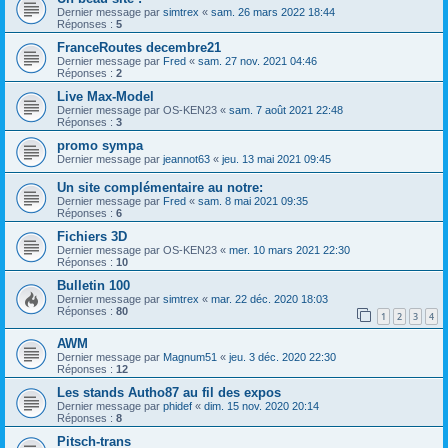
Dernier message par
simtrex
«
sam. 26 mars 2022 18:44
Réponses :
5
FranceRoutes decembre21
Dernier message par
Fred
«
sam. 27 nov. 2021 04:46
Réponses :
2
Live Max-Model
Dernier message par
OS-KEN23
«
sam. 7 août 2021 22:48
Réponses :
3
promo sympa
Dernier message par
jeannot63
«
jeu. 13 mai 2021 09:45
Un site complémentaire au notre:
Dernier message par
Fred
«
sam. 8 mai 2021 09:35
Réponses :
6
Fichiers 3D
Dernier message par
OS-KEN23
«
mer. 10 mars 2021 22:30
Réponses :
10
Bulletin 100
Dernier message par
simtrex
«
mar. 22 déc. 2020 18:03
Réponses :
80
1
2
3
4
AWM
Dernier message par
Magnum51
«
jeu. 3 déc. 2020 22:30
Réponses :
12
Les stands Autho87 au fil des expos
Dernier message par
phidef
«
dim. 15 nov. 2020 20:14
Réponses :
8
Pitsch-trans