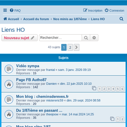
FAQ
Inscription
Connexion
R
Accueil
Accueil du forum
Nos minis au 1/87ième
Liens HO
e
Liens HO
c
Rechercher
Recherche avanc
Nouveau sujet
h
e
1
2
Suivant
43 sujets
r
Sujets
c
Vidéo sympa
h
Dernier message par
frantal
«
sam. 3 janv. 2026 09:19
Réponses :
15
e
Page FB Autho87
r
Dernier message par
Damien
«
dim. 22 juin 2025 10:10
Réponses :
142
1
2
3
4
5
6
Mon blog : cheminsdereves.fr
Dernier message par
mistereric59
«
dim. 29 sept. 2024 08:58
Réponses :
20
Du 1/87ième en passant ...
Dernier message par
theejoow
«
mar. 14 mai 2024 14:25
Réponses :
35
1
2
Mon blog rétro 1/87