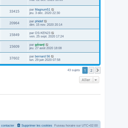
par
Magnum51
33415
jeu. 3 déc. 2020 22:30
par
phidef
20964
dim. 15 nov. 2020 20:14
par
OS-KEN23
15849
ven. 25 sept. 2020 17:24
par
gérard
15609
jeu. 27 août 2020 18:08
par
bernard 56
37602
lun. 29 juin 2020 07:58
1
2
Suivant
43 sujets
Aller
 contacter
Supprimer les cookies
Fuseau horaire sur
UTC+02:00