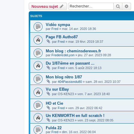
Recher
Re
Nouveau sujet
SUJETS
Vidéo sympa
par
Fred
»
mar. 14 avr. 2020 18:36
Page FB Autho87
par
Fred
»
mar. 19 févr. 2019 18:37
Mon blog : cheminsdereves.fr
par
FredericdeLyon
»
jeu. 27 avr. 2023 09:28
Du 1/87ième en passant ...
par
Fred
»
ven. 5 août 2022 18:13
Mon blog rétro 1/87
par
404Passiondu80
»
sam. 28 oct. 2023 10:37
Vu sur EBay
par
OS-KEN23
»
ven. 7 avr. 2023 18:40
HO et Cie
par
Fred
»
ven. 29 avr. 2022 06:42
Un KENWORTH en full scratch !
par
OS-KEN23
»
ven. 23 sept. 2022 08:05
Fulda 22
par
Fred
»
dim. 16 oct. 2022 06:04