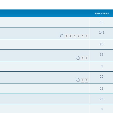
cher
cherche avancée
RÉPONSES
15
142
1
2
3
4
5
6
20
35
1
2
3
29
1
2
12
24
0