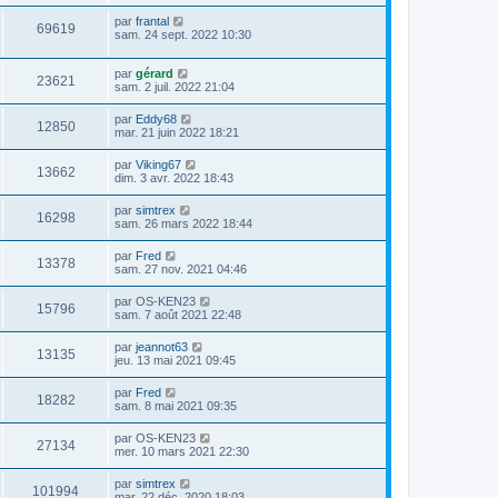
par
frantal
69619
sam. 24 sept. 2022 10:30
par
gérard
23621
sam. 2 juil. 2022 21:04
par
Eddy68
12850
mar. 21 juin 2022 18:21
par
Viking67
13662
dim. 3 avr. 2022 18:43
par
simtrex
16298
sam. 26 mars 2022 18:44
par
Fred
13378
sam. 27 nov. 2021 04:46
par
OS-KEN23
15796
sam. 7 août 2021 22:48
par
jeannot63
13135
jeu. 13 mai 2021 09:45
par
Fred
18282
sam. 8 mai 2021 09:35
par
OS-KEN23
27134
mer. 10 mars 2021 22:30
par
simtrex
101994
mar. 22 déc. 2020 18:03