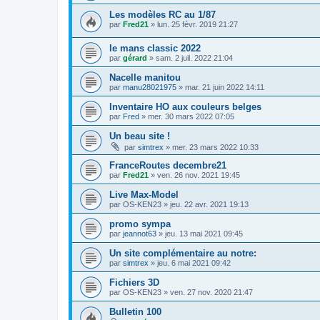
Les modèles RC au 1/87
par
Fred21
»
lun. 25 févr. 2019 21:27
le mans classic 2022
par
gérard
»
sam. 2 juil. 2022 21:04
Nacelle manitou
par
manu28021975
»
mar. 21 juin 2022 14:11
Inventaire HO aux couleurs belges
par
Fred
»
mer. 30 mars 2022 07:05
Un beau site !
par
simtrex
»
mer. 23 mars 2022 10:33
FranceRoutes decembre21
par
Fred21
»
ven. 26 nov. 2021 19:45
Live Max-Model
par
OS-KEN23
»
jeu. 22 avr. 2021 19:13
promo sympa
par
jeannot63
»
jeu. 13 mai 2021 09:45
Un site complémentaire au notre:
par
simtrex
»
jeu. 6 mai 2021 09:42
Fichiers 3D
par
OS-KEN23
»
ven. 27 nov. 2020 21:47
Bulletin 100