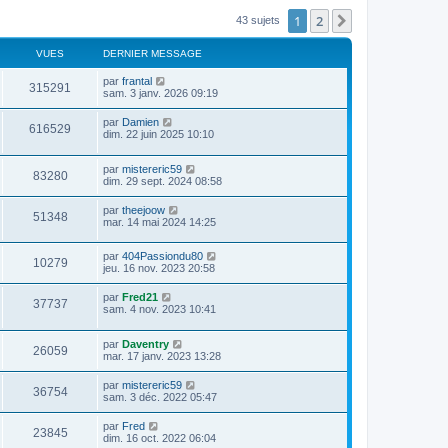
1
2
Suivant
43 sujets
VUES
DERNIER MESSAGE
par
frantal
315291
sam. 3 janv. 2026 09:19
par
Damien
616529
dim. 22 juin 2025 10:10
par
mistereric59
83280
dim. 29 sept. 2024 08:58
par
theejoow
51348
mar. 14 mai 2024 14:25
par
404Passiondu80
10279
jeu. 16 nov. 2023 20:58
par
Fred21
37737
sam. 4 nov. 2023 10:41
par
Daventry
26059
mar. 17 janv. 2023 13:28
par
mistereric59
36754
sam. 3 déc. 2022 05:47
par
Fred
23845
dim. 16 oct. 2022 06:04