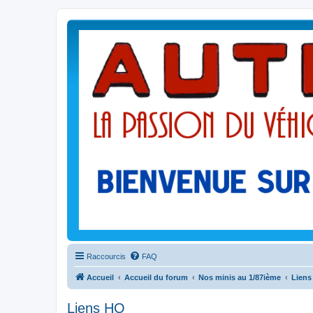
Raccourcis
FAQ
Accueil
Accueil du forum
Nos minis au 1/87ième
Liens
Liens HO