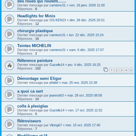
des roues qui roulent.......
Dernier message par
camions31
«
ven. 16 janv. 2026 11:00
Réponses :
8
Headlights for Minis
Dernier message par
OS-KEN23
«
dim. 28 déc. 2025 20:51
Réponses :
12
chirurgie plastique
Dernier message par
camions31
«
lun. 22 déc. 2025 15:24
Réponses :
16
Teintes MICHELIN
Dernier message par
camions31
«
sam. 6 déc. 2025 17:07
Réponses :
2
Réference peinture
Dernier message par
Gazelle14
«
jeu. 4 déc. 2025 16:25
Réponses :
102
1
2
3
4
5
Démontage semi Eligor
Dernier message par
phidef
«
mar. 25 nov. 2025 22:38
a quoi ca sert
Dernier message par
jeannot63
«
mar. 28 oct. 2025 08:58
Réponses :
10
colle à plexiglas
Dernier message par
Gazelle14
«
ven. 17 oct. 2025 11:52
Réponses :
5
Rétroviseurs
Dernier message par
Viking67
«
mer. 15 oct. 2025 17:40
Réponses :
7
Modélisme et IA...