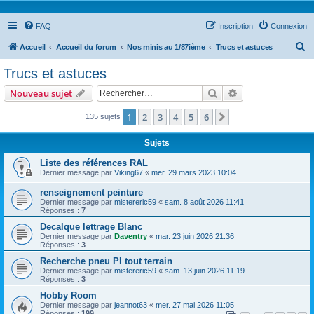
FAQ
Inscription
Connexion
R
Accueil
Accueil du forum
Nos minis au 1/87ième
Trucs et astuces
e
Trucs et astuces
c
Rechercher
Recherche avanc
Nouveau sujet
h
e
1
2
3
4
5
6
Suivant
135 sujets
r
Sujets
c
Liste des références RAL
h
Dernier message par
Viking67
«
mer. 29 mars 2023 10:04
e
renseignement peinture
r
Dernier message par
mistereric59
«
sam. 8 août 2026 11:41
Réponses :
7
Decalque lettrage Blanc
Dernier message par
Daventry
«
mar. 23 juin 2026 21:36
Réponses :
3
Recherche pneu Pl tout terrain
Dernier message par
mistereric59
«
sam. 13 juin 2026 11:19
Réponses :
3
Hobby Room
Dernier message par
jeannot63
«
mer. 27 mai 2026 11:05
Réponses :
199