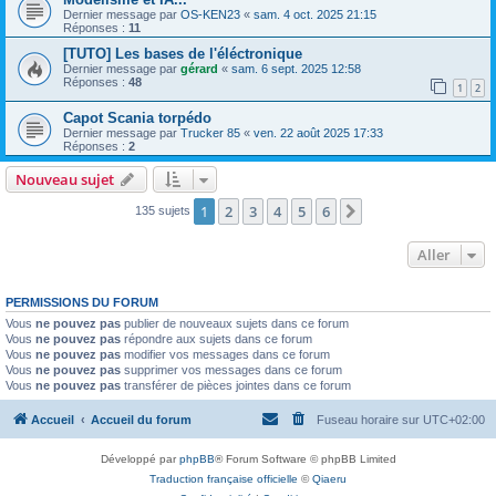
Dernier message par
OS-KEN23
«
sam. 4 oct. 2025 21:15
Réponses :
11
[TUTO] Les bases de l'éléctronique
Dernier message par
gérard
«
sam. 6 sept. 2025 12:58
Réponses :
48
1
2
Capot Scania torpédo
Dernier message par
Trucker 85
«
ven. 22 août 2025 17:33
Réponses :
2
Nouveau sujet
1
2
3
4
5
6
Suivant
135 sujets
Aller
PERMISSIONS DU FORUM
Vous
ne pouvez pas
publier de nouveaux sujets dans ce forum
Vous
ne pouvez pas
répondre aux sujets dans ce forum
Vous
ne pouvez pas
modifier vos messages dans ce forum
Vous
ne pouvez pas
supprimer vos messages dans ce forum
Vous
ne pouvez pas
transférer de pièces jointes dans ce forum
Accueil
Accueil du forum
Fuseau horaire sur
UTC+02:00
Développé par
phpBB
® Forum Software © phpBB Limited
Traduction française officielle
©
Qiaeru