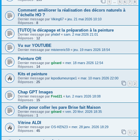
1
5
6
7
8
…
Comment améliorer la réalisation des décors naturels à
l’échelle HO ?
Dernier message par
Viking67
«
jeu. 21 mai 2026 10:10
Réponses :
8
[TUTO] le décapage et la préparation à la peinture
Dernier message par
phidef
«
sam. 2 mai 2026 21:01
Réponses :
12
Vu sur YOUTUBE
Dernier message par
mistereric59
«
jeu. 19 mars 2026 18:54
Peinture OR
Dernier message par
gérard
«
mer. 18 mars 2026 12:54
Réponses :
14
Kits et peinture
Dernier message par
lepodiumeurope1
«
mar. 10 mars 2026 22:00
Réponses :
25
1
2
Chap GPT Images
Dernier message par
Fred21
«
lun. 2 mars 2026 18:08
Réponses :
15
Colle pour coller les pare Brise fait Maison
Dernier message par
gérard
«
ven. 20 févr. 2026 18:35
Réponses :
1
Vitrine ALDI
Dernier message par
OS-KEN23
«
mer. 28 janv. 2026 18:29
Réponses :
45
1
2