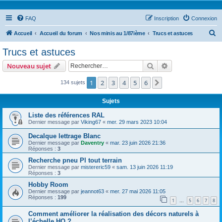
FAQ
Inscription
Connexion
R
Accueil
Accueil du forum
Nos minis au 1/87ième
Trucs et astuces
e
Trucs et astuces
c
Rechercher
Recherche avanc
Nouveau sujet
h
e
1
2
3
4
5
6
Suivant
134 sujets
r
Sujets
c
Liste des références RAL
h
Dernier message par
Viking67
«
mer. 29 mars 2023 10:04
e
Decalque lettrage Blanc
r
Dernier message par
Daventry
«
mar. 23 juin 2026 21:36
Réponses :
3
Recherche pneu Pl tout terrain
Dernier message par
mistereric59
«
sam. 13 juin 2026 11:19
Réponses :
3
Hobby Room
Dernier message par
jeannot63
«
mer. 27 mai 2026 11:05
Réponses :
199
1
5
6
7
8
…
Comment améliorer la réalisation des décors naturels à
l’échelle HO ?