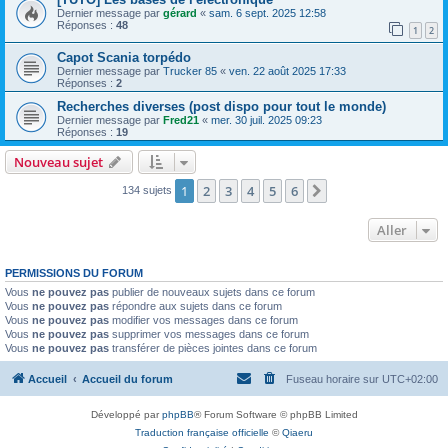
Dernier message par
gérard
«
sam. 6 sept. 2025 12:58
Réponses :
48
1
2
Capot Scania torpédo
Dernier message par
Trucker 85
«
ven. 22 août 2025 17:33
Réponses :
2
Recherches diverses (post dispo pour tout le monde)
Dernier message par
Fred21
«
mer. 30 juil. 2025 09:23
Réponses :
19
Nouveau sujet
1
2
3
4
5
6
Suivant
134 sujets
Aller
PERMISSIONS DU FORUM
Vous
ne pouvez pas
publier de nouveaux sujets dans ce forum
Vous
ne pouvez pas
répondre aux sujets dans ce forum
Vous
ne pouvez pas
modifier vos messages dans ce forum
Vous
ne pouvez pas
supprimer vos messages dans ce forum
Vous
ne pouvez pas
transférer de pièces jointes dans ce forum
Accueil
Accueil du forum
Fuseau horaire sur
UTC+02:00
Développé par
phpBB
® Forum Software © phpBB Limited
Traduction française officielle
©
Qiaeru