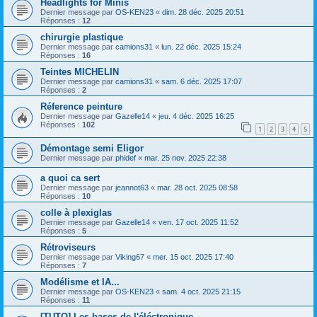
Headlights for Minis
Dernier message par
OS-KEN23
«
dim. 28 déc. 2025 20:51
Réponses :
12
chirurgie plastique
Dernier message par
camions31
«
lun. 22 déc. 2025 15:24
Réponses :
16
Teintes MICHELIN
Dernier message par
camions31
«
sam. 6 déc. 2025 17:07
Réponses :
2
Réference peinture
Dernier message par
Gazelle14
«
jeu. 4 déc. 2025 16:25
Réponses :
102
1
2
3
4
5
Démontage semi Eligor
Dernier message par
phidef
«
mar. 25 nov. 2025 22:38
a quoi ca sert
Dernier message par
jeannot63
«
mar. 28 oct. 2025 08:58
Réponses :
10
colle à plexiglas
Dernier message par
Gazelle14
«
ven. 17 oct. 2025 11:52
Réponses :
5
Rétroviseurs
Dernier message par
Viking67
«
mer. 15 oct. 2025 17:40
Réponses :
7
Modélisme et IA...
Dernier message par
OS-KEN23
«
sam. 4 oct. 2025 21:15
Réponses :
11
[TUTO] Les bases de l'éléctronique