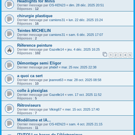
Headlights for Minis
Dernier message par
OS-KEN23
«
dim. 28 déc. 2025 20:51
Réponses :
12
chirurgie plastique
Dernier message par
camions31
«
lun. 22 déc. 2025 15:24
Réponses :
16
Teintes MICHELIN
Dernier message par
camions31
«
sam. 6 déc. 2025 17:07
Réponses :
2
Réference peinture
Dernier message par
Gazelle14
«
jeu. 4 déc. 2025 16:25
Réponses :
102
1
2
3
4
5
Démontage semi Eligor
Dernier message par
phidef
«
mar. 25 nov. 2025 22:38
a quoi ca sert
Dernier message par
jeannot63
«
mar. 28 oct. 2025 08:58
Réponses :
10
colle à plexiglas
Dernier message par
Gazelle14
«
ven. 17 oct. 2025 11:52
Réponses :
5
Rétroviseurs
Dernier message par
Viking67
«
mer. 15 oct. 2025 17:40
Réponses :
7
Modélisme et IA...
Dernier message par
OS-KEN23
«
sam. 4 oct. 2025 21:15
Réponses :
11
[TUTO] Les bases de l'éléctronique