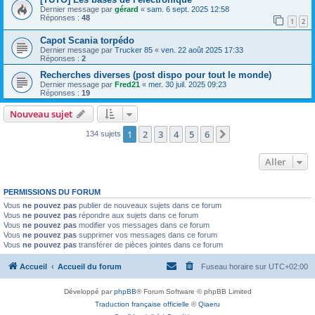
Dernier message par
gérard
«
sam. 6 sept. 2025 12:58
Réponses :
48
1
2
Capot Scania torpédo
Dernier message par
Trucker 85
«
ven. 22 août 2025 17:33
Réponses :
2
Recherches diverses (post dispo pour tout le monde)
Dernier message par
Fred21
«
mer. 30 juil. 2025 09:23
Réponses :
19
Nouveau sujet
1
2
3
4
5
6
Suivant
134 sujets
Aller
PERMISSIONS DU FORUM
Vous
ne pouvez pas
publier de nouveaux sujets dans ce forum
Vous
ne pouvez pas
répondre aux sujets dans ce forum
Vous
ne pouvez pas
modifier vos messages dans ce forum
Vous
ne pouvez pas
supprimer vos messages dans ce forum
Vous
ne pouvez pas
transférer de pièces jointes dans ce forum
Accueil
Accueil du forum
Fuseau horaire sur
UTC+02:00
Développé par
phpBB
® Forum Software © phpBB Limited
Traduction française officielle
©
Qiaeru