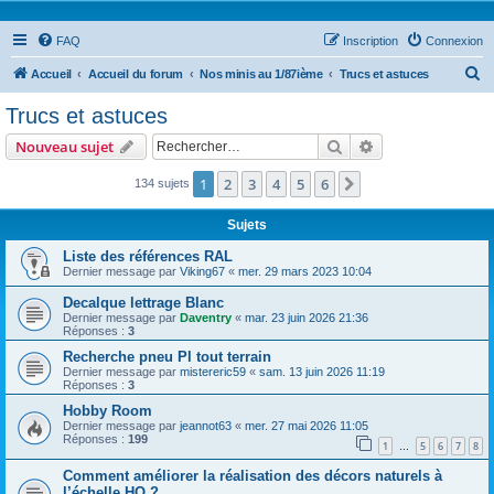
FAQ
Inscription
Connexion
R
Accueil
Accueil du forum
Nos minis au 1/87ième
Trucs et astuces
e
Trucs et astuces
c
Rechercher
Recherche avanc
Nouveau sujet
h
e
1
2
3
4
5
6
Suivant
134 sujets
r
Sujets
c
Liste des références RAL
h
Dernier message par
Viking67
«
mer. 29 mars 2023 10:04
e
Decalque lettrage Blanc
r
Dernier message par
Daventry
«
mar. 23 juin 2026 21:36
Réponses :
3
Recherche pneu Pl tout terrain
Dernier message par
mistereric59
«
sam. 13 juin 2026 11:19
Réponses :
3
Hobby Room
Dernier message par
jeannot63
«
mer. 27 mai 2026 11:05
Réponses :
199
1
5
6
7
8
…
Comment améliorer la réalisation des décors naturels à
l’échelle HO ?