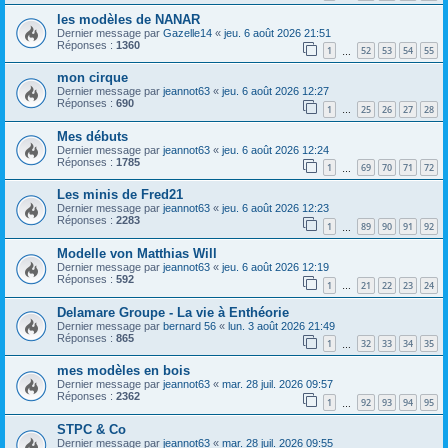
les modèles de NANAR
Dernier message par
Gazelle14
«
jeu. 6 août 2026 21:51
Réponses :
1360
1
52
53
54
55
…
mon cirque
Dernier message par
jeannot63
«
jeu. 6 août 2026 12:27
Réponses :
690
1
25
26
27
28
…
Mes débuts
Dernier message par
jeannot63
«
jeu. 6 août 2026 12:24
Réponses :
1785
1
69
70
71
72
…
Les minis de Fred21
Dernier message par
jeannot63
«
jeu. 6 août 2026 12:23
Réponses :
2283
1
89
90
91
92
…
Modelle von Matthias Will
Dernier message par
jeannot63
«
jeu. 6 août 2026 12:19
Réponses :
592
1
21
22
23
24
…
Delamare Groupe - La vie à Enthéorie
Dernier message par
bernard 56
«
lun. 3 août 2026 21:49
Réponses :
865
1
32
33
34
35
…
mes modèles en bois
Dernier message par
jeannot63
«
mar. 28 juil. 2026 09:57
Réponses :
2362
1
92
93
94
95
…
STPC & Co
Dernier message par
jeannot63
«
mar. 28 juil. 2026 09:55