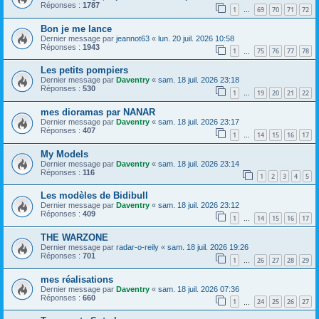
Réponses :
1787
1
69
70
71
72
…
Bon je me lance
Dernier message par
jeannot63
«
lun. 20 juil. 2026 10:58
Réponses :
1943
1
75
76
77
78
…
Les petits pompiers
Dernier message par
Daventry
«
sam. 18 juil. 2026 23:18
Réponses :
530
1
19
20
21
22
…
mes dioramas par NANAR
Dernier message par
Daventry
«
sam. 18 juil. 2026 23:17
Réponses :
407
1
14
15
16
17
…
My Models
Dernier message par
Daventry
«
sam. 18 juil. 2026 23:14
Réponses :
116
1
2
3
4
5
Les modèles de Bidibull
Dernier message par
Daventry
«
sam. 18 juil. 2026 23:12
Réponses :
409
1
14
15
16
17
…
THE WARZONE
Dernier message par
radar-o-reily
«
sam. 18 juil. 2026 19:26
Réponses :
701
1
26
27
28
29
…
mes réalisations
Dernier message par
Daventry
«
sam. 18 juil. 2026 07:36
Réponses :
660
1
24
25
26
27
…