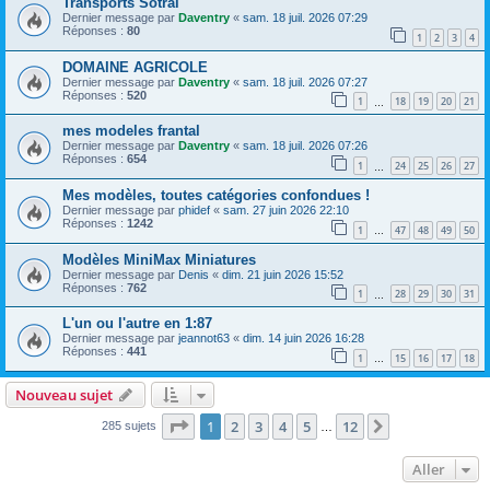
Transports Sotral
Dernier message par
Daventry
«
sam. 18 juil. 2026 07:29
Réponses :
80
1
2
3
4
DOMAINE AGRICOLE
Dernier message par
Daventry
«
sam. 18 juil. 2026 07:27
Réponses :
520
1
18
19
20
21
…
mes modeles frantal
Dernier message par
Daventry
«
sam. 18 juil. 2026 07:26
Réponses :
654
1
24
25
26
27
…
Mes modèles, toutes catégories confondues !
Dernier message par
phidef
«
sam. 27 juin 2026 22:10
Réponses :
1242
1
47
48
49
50
…
Modèles MiniMax Miniatures
Dernier message par
Denis
«
dim. 21 juin 2026 15:52
Réponses :
762
1
28
29
30
31
…
L'un ou l'autre en 1:87
Dernier message par
jeannot63
«
dim. 14 juin 2026 16:28
Réponses :
441
1
15
16
17
18
…
Nouveau sujet
Page
1
sur
12
1
2
3
4
5
12
Suivant
285 sujets
…
Aller