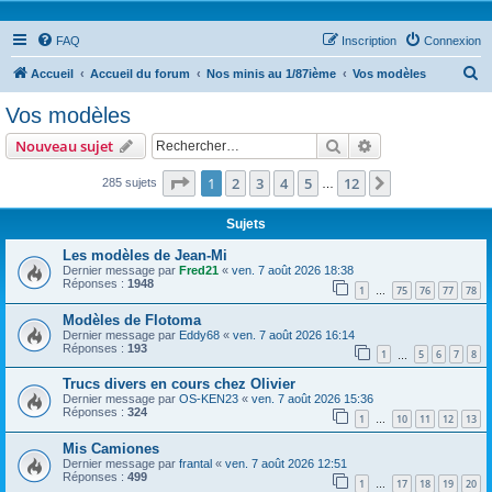
FAQ
Inscription
Connexion
R
Accueil
Accueil du forum
Nos minis au 1/87ième
Vos modèles
e
Vos modèles
c
Rechercher
Recherche avanc
Nouveau sujet
h
e
Page
1
sur
12
1
2
3
4
5
12
Suivant
285 sujets
…
r
Sujets
c
Les modèles de Jean-Mi
h
Dernier message par
Fred21
«
ven. 7 août 2026 18:38
Réponses :
1948
e
1
75
76
77
78
…
r
Modèles de Flotoma
Dernier message par
Eddy68
«
ven. 7 août 2026 16:14
Réponses :
193
1
5
6
7
8
…
Trucs divers en cours chez Olivier
Dernier message par
OS-KEN23
«
ven. 7 août 2026 15:36
Réponses :
324
1
10
11
12
13
…
Mis Camiones
Dernier message par
frantal
«
ven. 7 août 2026 12:51
Réponses :
499
1
17
18
19
20
…