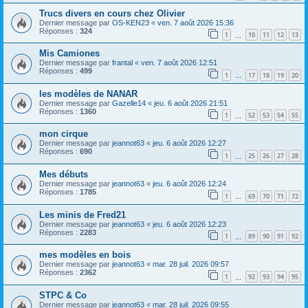
Trucs divers en cours chez Olivier
Dernier message par
OS-KEN23
«
ven. 7 août 2026 15:36
Réponses :
324
1
10
11
12
13
…
Mis Camiones
Dernier message par
frantal
«
ven. 7 août 2026 12:51
Réponses :
499
1
17
18
19
20
…
les modèles de NANAR
Dernier message par
Gazelle14
«
jeu. 6 août 2026 21:51
Réponses :
1360
1
52
53
54
55
…
mon cirque
Dernier message par
jeannot63
«
jeu. 6 août 2026 12:27
Réponses :
690
1
25
26
27
28
…
Mes débuts
Dernier message par
jeannot63
«
jeu. 6 août 2026 12:24
Réponses :
1785
1
69
70
71
72
…
Les minis de Fred21
Dernier message par
jeannot63
«
jeu. 6 août 2026 12:23
Réponses :
2283
1
89
90
91
92
…
mes modèles en bois
Dernier message par
jeannot63
«
mar. 28 juil. 2026 09:57
Réponses :
2362
1
92
93
94
95
…
STPC & Co
Dernier message par
jeannot63
«
mar. 28 juil. 2026 09:55