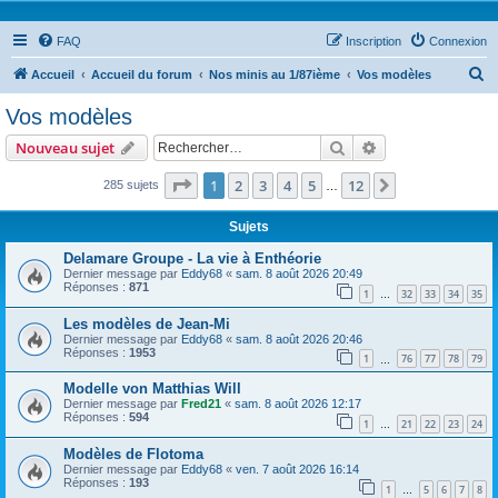
FAQ
Inscription
Connexion
R
Accueil
Accueil du forum
Nos minis au 1/87ième
Vos modèles
e
Vos modèles
c
Rechercher
Recherche avanc
Nouveau sujet
h
e
Page
1
sur
12
1
2
3
4
5
12
Suivant
285 sujets
…
r
Sujets
c
Delamare Groupe - La vie à Enthéorie
h
Dernier message par
Eddy68
«
sam. 8 août 2026 20:49
Réponses :
871
e
1
32
33
34
35
…
r
Les modèles de Jean-Mi
Dernier message par
Eddy68
«
sam. 8 août 2026 20:46
Réponses :
1953
1
76
77
78
79
…
Modelle von Matthias Will
Dernier message par
Fred21
«
sam. 8 août 2026 12:17
Réponses :
594
1
21
22
23
24
…
Modèles de Flotoma
Dernier message par
Eddy68
«
ven. 7 août 2026 16:14
Réponses :
193
1
5
6
7
8
…