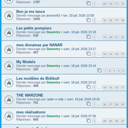
Réponses :
1787
1
69
70
71
72
…
Bon je me lance
Dernier message par
jeannot63
«
lun. 20 juil. 2026 10:58
Réponses :
1943
1
75
76
77
78
…
Les petits pompiers
Dernier message par
Daventry
«
sam. 18 juil. 2026 23:18
Réponses :
530
1
19
20
21
22
…
mes dioramas par NANAR
Dernier message par
Daventry
«
sam. 18 juil. 2026 23:17
Réponses :
407
1
14
15
16
17
…
My Models
Dernier message par
Daventry
«
sam. 18 juil. 2026 23:14
Réponses :
116
1
2
3
4
5
Les modèles de Bidibull
Dernier message par
Daventry
«
sam. 18 juil. 2026 23:12
Réponses :
409
1
14
15
16
17
…
THE WARZONE
Dernier message par
radar-o-reily
«
sam. 18 juil. 2026 19:26
Réponses :
701
1
26
27
28
29
…
mes réalisations
Dernier message par
Daventry
«
sam. 18 juil. 2026 07:36
Réponses :
660
1
24
25
26
27
…