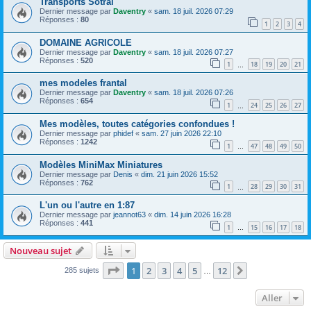
Transports Sotral
Dernier message par
Daventry
«
sam. 18 juil. 2026 07:29
Réponses :
80
1
2
3
4
DOMAINE AGRICOLE
Dernier message par
Daventry
«
sam. 18 juil. 2026 07:27
Réponses :
520
1
18
19
20
21
…
mes modeles frantal
Dernier message par
Daventry
«
sam. 18 juil. 2026 07:26
Réponses :
654
1
24
25
26
27
…
Mes modèles, toutes catégories confondues !
Dernier message par
phidef
«
sam. 27 juin 2026 22:10
Réponses :
1242
1
47
48
49
50
…
Modèles MiniMax Miniatures
Dernier message par
Denis
«
dim. 21 juin 2026 15:52
Réponses :
762
1
28
29
30
31
…
L'un ou l'autre en 1:87
Dernier message par
jeannot63
«
dim. 14 juin 2026 16:28
Réponses :
441
1
15
16
17
18
…
Nouveau sujet
Page
1
sur
12
1
2
3
4
5
12
Suivant
285 sujets
…
Aller