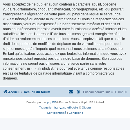
Vous acceptez de ne publier aucun contenu à caractère abusif, obscène,
vulgaire, diffamatoire, choquant, menaçant, pornographique, etc. qui pourrait
transgresser la législation de votre pays, du pays dans lequel le serveur de
« » est hébergé ou encore la loi internationale. Si vous ne respectez pas ces
dispositions, vous vous exposez à un bannissement immédiat et définitif et
nous nous réservons le droit d’avertir votre fournisseur d’accès à internet et les
autorités officielles. L’adresse IP de tous les messages est enregistrée afin
d’aider au renforcement de ces conditions. Vous acceptez le fait que « » ait le
droit de supprimer, de modifier, de déplacer ou de verrouiller n’importe quel
sujet et message à n’importe quel moment si nous estimons cela nécessaire.
En tant qu’utilisateur, vous acceptez que toutes les informations que vous avez
renseignées soient enregistrées dans notre base de données. Bien que ces
informations ne seront pas diffusées à une tierce partie sans votre
consentement, ni « », ni phpBB, ne pourront être tenus comme responsables
en cas de tentative de piratage informatique visant à compromettre vos
données.
Accueil
Accueil du forum
Fuseau horaire sur
UTC+02:00
Développé par
phpBB
® Forum Software © phpBB Limited
Traduction française officielle
©
Qiaeru
Confidentialité
|
Conditions