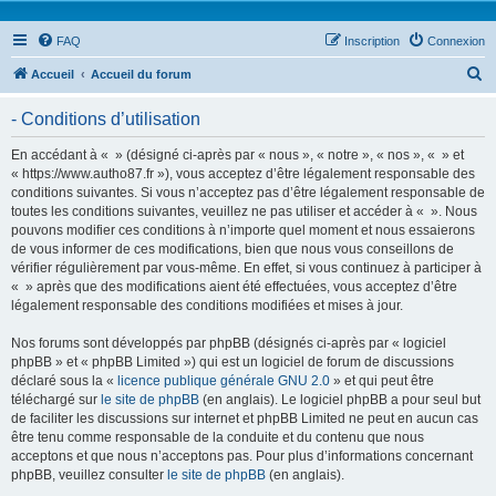
FAQ
Inscription
Connexion
R
Accueil
Accueil du forum
e
- Conditions d’utilisation
c
h
En accédant à « » (désigné ci-après par « nous », « notre », « nos », « » et
« https://www.autho87.fr »), vous acceptez d’être légalement responsable des
e
conditions suivantes. Si vous n’acceptez pas d’être légalement responsable de
r
toutes les conditions suivantes, veuillez ne pas utiliser et accéder à « ». Nous
pouvons modifier ces conditions à n’importe quel moment et nous essaierons
c
de vous informer de ces modifications, bien que nous vous conseillons de
h
vérifier régulièrement par vous-même. En effet, si vous continuez à participer à
« » après que des modifications aient été effectuées, vous acceptez d’être
e
légalement responsable des conditions modifiées et mises à jour.
r
Nos forums sont développés par phpBB (désignés ci-après par « logiciel
phpBB » et « phpBB Limited ») qui est un logiciel de forum de discussions
déclaré sous la «
licence publique générale GNU 2.0
» et qui peut être
téléchargé sur
le site de phpBB
(en anglais). Le logiciel phpBB a pour seul but
de faciliter les discussions sur internet et phpBB Limited ne peut en aucun cas
être tenu comme responsable de la conduite et du contenu que nous
acceptons et que nous n’acceptons pas. Pour plus d’informations concernant
phpBB, veuillez consulter
le site de phpBB
(en anglais).