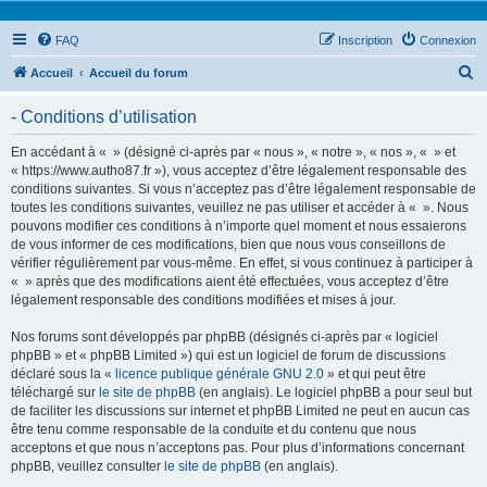
FAQ
Inscription
Connexion
R
Accueil
Accueil du forum
e
- Conditions d’utilisation
c
h
En accédant à « » (désigné ci-après par « nous », « notre », « nos », « » et
« https://www.autho87.fr »), vous acceptez d’être légalement responsable des
e
conditions suivantes. Si vous n’acceptez pas d’être légalement responsable de
r
toutes les conditions suivantes, veuillez ne pas utiliser et accéder à « ». Nous
pouvons modifier ces conditions à n’importe quel moment et nous essaierons
c
de vous informer de ces modifications, bien que nous vous conseillons de
h
vérifier régulièrement par vous-même. En effet, si vous continuez à participer à
« » après que des modifications aient été effectuées, vous acceptez d’être
e
légalement responsable des conditions modifiées et mises à jour.
r
Nos forums sont développés par phpBB (désignés ci-après par « logiciel
phpBB » et « phpBB Limited ») qui est un logiciel de forum de discussions
déclaré sous la «
licence publique générale GNU 2.0
» et qui peut être
téléchargé sur
le site de phpBB
(en anglais). Le logiciel phpBB a pour seul but
de faciliter les discussions sur internet et phpBB Limited ne peut en aucun cas
être tenu comme responsable de la conduite et du contenu que nous
acceptons et que nous n’acceptons pas. Pour plus d’informations concernant
phpBB, veuillez consulter
le site de phpBB
(en anglais).