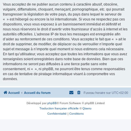
Vous acceptez de ne publier aucun contenu à caractère abusif, obscène,
vulgaire, diffamatoire, choquant, menaçant, pornographique, etc. qui pourrait
transgresser la législation de votre pays, du pays dans lequel le serveur de
« » est hébergé ou encore la loi internationale. Si vous ne respectez pas ces
dispositions, vous vous exposez à un bannissement immédiat et définitif et
nous nous réservons le droit d’avertir votre fournisseur d’accès à internet et les
autorités officielles. L’adresse IP de tous les messages est enregistrée afin
d’aider au renforcement de ces conditions. Vous acceptez le fait que « » ait le
droit de supprimer, de modifier, de déplacer ou de verrouiller n’importe quel
sujet et message à n’importe quel moment si nous estimons cela nécessaire.
En tant qu’utilisateur, vous acceptez que toutes les informations que vous avez
renseignées soient enregistrées dans notre base de données. Bien que ces
informations ne seront pas diffusées à une tierce partie sans votre
consentement, ni « », ni phpBB, ne pourront être tenus comme responsables
en cas de tentative de piratage informatique visant à compromettre vos
données.
Accueil
Accueil du forum
Fuseau horaire sur
UTC+02:00
Développé par
phpBB
® Forum Software © phpBB Limited
Traduction française officielle
©
Qiaeru
Confidentialité
|
Conditions