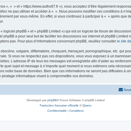
nos », « » et « https://www.autho87.fr »), vous acceptez d’être légalement respons
illez ne pas utiliser et accéder à « ». Nous pouvons modifier ces conditions à n’
ièrement par vous-même. En effet, si vous continuez à participer à « » après que de
ur.
 logiciel phpBB » et « phpBB Limited ») qui est un logiciel de forum de discussio
iel phpBB a pour seul but de faciliter les discussions sur internet et phpBB Limit
ptons pas. Pour plus d’informations concernant phpBB, veuillez consulter
le site 
obscène, vulgaire, diffamatoire, choquant, menaçant, pornographique, etc. qui pourr
onale. Si vous ne respectez pas ces dispositions, vous vous exposez à un bannisseme
fficielles. L’adresse IP de tous les messages est enregistrée afin d’aider au renforcem
rte quel sujet et message à n’importe quel moment si nous estimons cela nécessaire.
ns notre base de données. Bien que ces informations ne seront pas diffusées à une
e piratage informatique visant à compromettre vos données.
Nous
Développé par
phpBB
® Forum Software © phpBB Limited
Traduction française officielle
©
Qiaeru
Confidentialité
|
Conditions