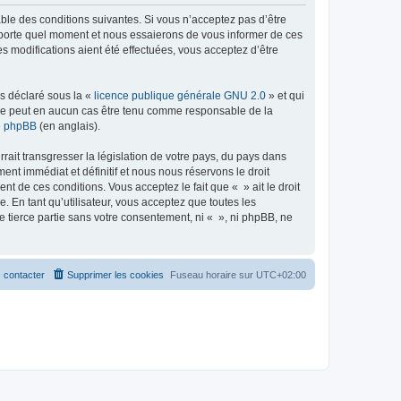
able des conditions suivantes. Si vous n’acceptez pas d’être
importe quel moment et nous essaierons de vous informer de ces
s modifications aient été effectuées, vous acceptez d’être
ns déclaré sous la «
licence publique générale GNU 2.0
» et qui
ed ne peut en aucun cas être tenu comme responsable de la
de phpBB
(en anglais).
ait transgresser la législation de votre pays, du pays dans
nt immédiat et définitif et nous nous réservons le droit
ent de ces conditions. Vous acceptez le fait que « » ait le droit
 En tant qu’utilisateur, vous acceptez que toutes les
 tierce partie sans votre consentement, ni « », ni phpBB, ne
 contacter
Supprimer les cookies
Fuseau horaire sur
UTC+02:00