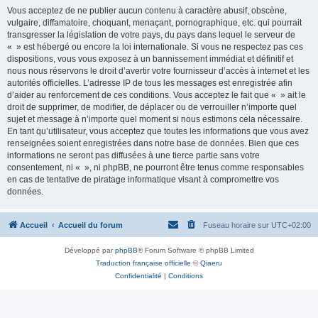
Vous acceptez de ne publier aucun contenu à caractère abusif, obscène,
vulgaire, diffamatoire, choquant, menaçant, pornographique, etc. qui pourrait
transgresser la législation de votre pays, du pays dans lequel le serveur de
« » est hébergé ou encore la loi internationale. Si vous ne respectez pas ces
dispositions, vous vous exposez à un bannissement immédiat et définitif et
nous nous réservons le droit d’avertir votre fournisseur d’accès à internet et les
autorités officielles. L’adresse IP de tous les messages est enregistrée afin
d’aider au renforcement de ces conditions. Vous acceptez le fait que « » ait le
droit de supprimer, de modifier, de déplacer ou de verrouiller n’importe quel
sujet et message à n’importe quel moment si nous estimons cela nécessaire.
En tant qu’utilisateur, vous acceptez que toutes les informations que vous avez
renseignées soient enregistrées dans notre base de données. Bien que ces
informations ne seront pas diffusées à une tierce partie sans votre
consentement, ni « », ni phpBB, ne pourront être tenus comme responsables
en cas de tentative de piratage informatique visant à compromettre vos
données.
Accueil
Accueil du forum
Fuseau horaire sur
UTC+02:00
Développé par
phpBB
® Forum Software © phpBB Limited
Traduction française officielle
©
Qiaeru
Confidentialité
|
Conditions