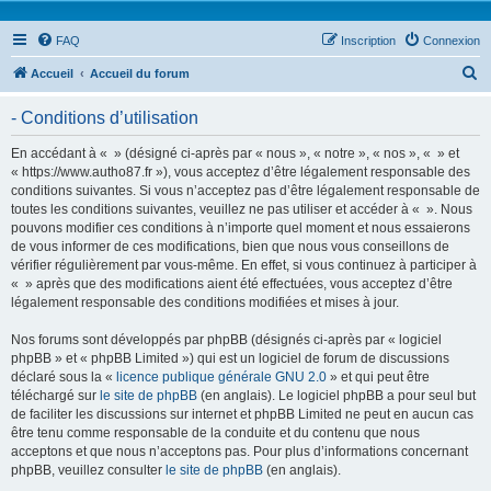
FAQ
Inscription
Connexion
R
Accueil
Accueil du forum
e
- Conditions d’utilisation
c
h
En accédant à « » (désigné ci-après par « nous », « notre », « nos », « » et
« https://www.autho87.fr »), vous acceptez d’être légalement responsable des
e
conditions suivantes. Si vous n’acceptez pas d’être légalement responsable de
r
toutes les conditions suivantes, veuillez ne pas utiliser et accéder à « ». Nous
pouvons modifier ces conditions à n’importe quel moment et nous essaierons
c
de vous informer de ces modifications, bien que nous vous conseillons de
h
vérifier régulièrement par vous-même. En effet, si vous continuez à participer à
« » après que des modifications aient été effectuées, vous acceptez d’être
e
légalement responsable des conditions modifiées et mises à jour.
r
Nos forums sont développés par phpBB (désignés ci-après par « logiciel
phpBB » et « phpBB Limited ») qui est un logiciel de forum de discussions
déclaré sous la «
licence publique générale GNU 2.0
» et qui peut être
téléchargé sur
le site de phpBB
(en anglais). Le logiciel phpBB a pour seul but
de faciliter les discussions sur internet et phpBB Limited ne peut en aucun cas
être tenu comme responsable de la conduite et du contenu que nous
acceptons et que nous n’acceptons pas. Pour plus d’informations concernant
phpBB, veuillez consulter
le site de phpBB
(en anglais).