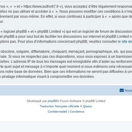
nos », « » et « https://www.autho87.fr »), vous acceptez d’être légalement respons
illez ne pas utiliser et accéder à « ». Nous pouvons modifier ces conditions à n’
ièrement par vous-même. En effet, si vous continuez à participer à « » après que de
ur.
 logiciel phpBB » et « phpBB Limited ») qui est un logiciel de forum de discussio
iel phpBB a pour seul but de faciliter les discussions sur internet et phpBB Limit
ptons pas. Pour plus d’informations concernant phpBB, veuillez consulter
le site 
obscène, vulgaire, diffamatoire, choquant, menaçant, pornographique, etc. qui pourr
onale. Si vous ne respectez pas ces dispositions, vous vous exposez à un bannisseme
fficielles. L’adresse IP de tous les messages est enregistrée afin d’aider au renforcem
rte quel sujet et message à n’importe quel moment si nous estimons cela nécessaire.
ns notre base de données. Bien que ces informations ne seront pas diffusées à une
e piratage informatique visant à compromettre vos données.
Nous
Développé par
phpBB
® Forum Software © phpBB Limited
Traduction française officielle
©
Qiaeru
Confidentialité
|
Conditions