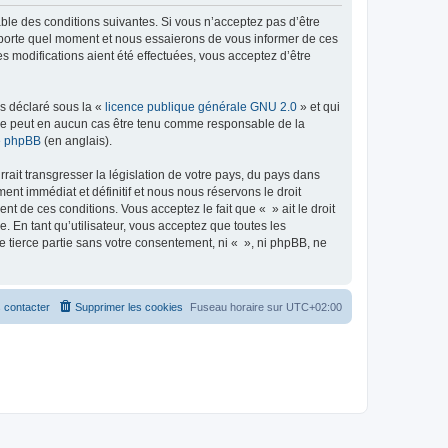
able des conditions suivantes. Si vous n’acceptez pas d’être
importe quel moment et nous essaierons de vous informer de ces
s modifications aient été effectuées, vous acceptez d’être
ns déclaré sous la «
licence publique générale GNU 2.0
» et qui
ed ne peut en aucun cas être tenu comme responsable de la
de phpBB
(en anglais).
ait transgresser la législation de votre pays, du pays dans
nt immédiat et définitif et nous nous réservons le droit
ent de ces conditions. Vous acceptez le fait que « » ait le droit
 En tant qu’utilisateur, vous acceptez que toutes les
 tierce partie sans votre consentement, ni « », ni phpBB, ne
 contacter
Supprimer les cookies
Fuseau horaire sur
UTC+02:00