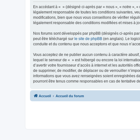
En accédant à « » (désigné ci-après par « nous », « notre », « 
légalement responsable de toutes les conditions suivantes, veu
modifications, bien que nous vous conseillons de vérifier régul
légalement responsable des conditions modifiées et mises à jo
Nos forums sont développés par phpBB (désignés ci-après par «
peut être téléchargé sur
le site de phpBB
(en anglais). Le logic
conduite et du contenu que nous acceptons et que nous n’acce
Vous acceptez de ne publier aucun contenu à caractère abusif, 
lequel le serveur de « » est hébergé ou encore la loi internati
d’avertir votre fournisseur d’accès à internet et les autorités o
de supprimer, de modifier, de déplacer ou de verrouiller n’impo
informations que vous avez renseignées soient enregistrées da
pourront être tenus comme responsables en cas de tentative d
Accueil
Accueil du forum