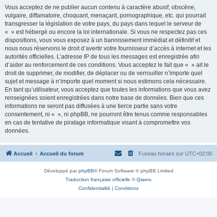
Vous acceptez de ne publier aucun contenu à caractère abusif, obscène,
vulgaire, diffamatoire, choquant, menaçant, pornographique, etc. qui pourrait
transgresser la législation de votre pays, du pays dans lequel le serveur de
« » est hébergé ou encore la loi internationale. Si vous ne respectez pas ces
dispositions, vous vous exposez à un bannissement immédiat et définitif et
nous nous réservons le droit d’avertir votre fournisseur d’accès à internet et les
autorités officielles. L’adresse IP de tous les messages est enregistrée afin
d’aider au renforcement de ces conditions. Vous acceptez le fait que « » ait le
droit de supprimer, de modifier, de déplacer ou de verrouiller n’importe quel
sujet et message à n’importe quel moment si nous estimons cela nécessaire.
En tant qu’utilisateur, vous acceptez que toutes les informations que vous avez
renseignées soient enregistrées dans notre base de données. Bien que ces
informations ne seront pas diffusées à une tierce partie sans votre
consentement, ni « », ni phpBB, ne pourront être tenus comme responsables
en cas de tentative de piratage informatique visant à compromettre vos
données.
Accueil
Accueil du forum
Fuseau horaire sur
UTC+02:00
Développé par
phpBB
® Forum Software © phpBB Limited
Traduction française officielle
©
Qiaeru
Confidentialité
|
Conditions