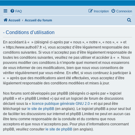
FAQ
Inscription
Connexion
R
Accueil
Accueil du forum
e
- Conditions d’utilisation
c
h
En accédant à « » (désigné ci-après par « nous », « notre », « nos », « » et
« https://www.autho87.fr »), vous acceptez d’être légalement responsable des
e
conditions suivantes. Si vous n’acceptez pas d’être légalement responsable de
r
toutes les conditions suivantes, veuillez ne pas utiliser et accéder à « ». Nous
pouvons modifier ces conditions à n’importe quel moment et nous essaierons
c
de vous informer de ces modifications, bien que nous vous conseillons de
h
vérifier régulièrement par vous-même. En effet, si vous continuez à participer à
« » après que des modifications aient été effectuées, vous acceptez d’être
e
légalement responsable des conditions modifiées et mises à jour.
r
Nos forums sont développés par phpBB (désignés ci-après par « logiciel
phpBB » et « phpBB Limited ») qui est un logiciel de forum de discussions
déclaré sous la «
licence publique générale GNU 2.0
» et qui peut être
téléchargé sur
le site de phpBB
(en anglais). Le logiciel phpBB a pour seul but
de faciliter les discussions sur internet et phpBB Limited ne peut en aucun cas
être tenu comme responsable de la conduite et du contenu que nous
acceptons et que nous n’acceptons pas. Pour plus d’informations concernant
phpBB, veuillez consulter
le site de phpBB
(en anglais).