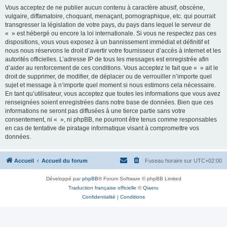
Vous acceptez de ne publier aucun contenu à caractère abusif, obscène,
vulgaire, diffamatoire, choquant, menaçant, pornographique, etc. qui pourrait
transgresser la législation de votre pays, du pays dans lequel le serveur de
« » est hébergé ou encore la loi internationale. Si vous ne respectez pas ces
dispositions, vous vous exposez à un bannissement immédiat et définitif et
nous nous réservons le droit d’avertir votre fournisseur d’accès à internet et les
autorités officielles. L’adresse IP de tous les messages est enregistrée afin
d’aider au renforcement de ces conditions. Vous acceptez le fait que « » ait le
droit de supprimer, de modifier, de déplacer ou de verrouiller n’importe quel
sujet et message à n’importe quel moment si nous estimons cela nécessaire.
En tant qu’utilisateur, vous acceptez que toutes les informations que vous avez
renseignées soient enregistrées dans notre base de données. Bien que ces
informations ne seront pas diffusées à une tierce partie sans votre
consentement, ni « », ni phpBB, ne pourront être tenus comme responsables
en cas de tentative de piratage informatique visant à compromettre vos
données.
Accueil
Accueil du forum
Fuseau horaire sur
UTC+02:00
Développé par
phpBB
® Forum Software © phpBB Limited
Traduction française officielle
©
Qiaeru
Confidentialité
|
Conditions