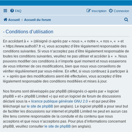
FAQ
Inscription
Connexion
R
Accueil
Accueil du forum
e
- Conditions d’utilisation
c
h
En accédant à « » (désigné ci-après par « nous », « notre », « nos », « » et
« https://www.autho87.fr »), vous acceptez d’être légalement responsable des
e
conditions suivantes. Si vous n’acceptez pas d’être légalement responsable de
r
toutes les conditions suivantes, veuillez ne pas utiliser et accéder à « ». Nous
pouvons modifier ces conditions à n’importe quel moment et nous essaierons
c
de vous informer de ces modifications, bien que nous vous conseillons de
h
vérifier régulièrement par vous-même. En effet, si vous continuez à participer à
« » après que des modifications aient été effectuées, vous acceptez d’être
e
légalement responsable des conditions modifiées et mises à jour.
r
Nos forums sont développés par phpBB (désignés ci-après par « logiciel
phpBB » et « phpBB Limited ») qui est un logiciel de forum de discussions
déclaré sous la «
licence publique générale GNU 2.0
» et qui peut être
téléchargé sur
le site de phpBB
(en anglais). Le logiciel phpBB a pour seul but
de faciliter les discussions sur internet et phpBB Limited ne peut en aucun cas
être tenu comme responsable de la conduite et du contenu que nous
acceptons et que nous n’acceptons pas. Pour plus d’informations concernant
phpBB, veuillez consulter
le site de phpBB
(en anglais).