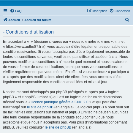
FAQ
Inscription
Connexion
R
Accueil
Accueil du forum
e
- Conditions d’utilisation
c
h
En accédant à « » (désigné ci-après par « nous », « notre », « nos », « » et
« https://www.autho87.fr »), vous acceptez d’être légalement responsable des
e
conditions suivantes. Si vous n’acceptez pas d’être légalement responsable de
r
toutes les conditions suivantes, veuillez ne pas utiliser et accéder à « ». Nous
pouvons modifier ces conditions à n’importe quel moment et nous essaierons
c
de vous informer de ces modifications, bien que nous vous conseillons de
h
vérifier régulièrement par vous-même. En effet, si vous continuez à participer à
« » après que des modifications aient été effectuées, vous acceptez d’être
e
légalement responsable des conditions modifiées et mises à jour.
r
Nos forums sont développés par phpBB (désignés ci-après par « logiciel
phpBB » et « phpBB Limited ») qui est un logiciel de forum de discussions
déclaré sous la «
licence publique générale GNU 2.0
» et qui peut être
téléchargé sur
le site de phpBB
(en anglais). Le logiciel phpBB a pour seul but
de faciliter les discussions sur internet et phpBB Limited ne peut en aucun cas
être tenu comme responsable de la conduite et du contenu que nous
acceptons et que nous n’acceptons pas. Pour plus d’informations concernant
phpBB, veuillez consulter
le site de phpBB
(en anglais).