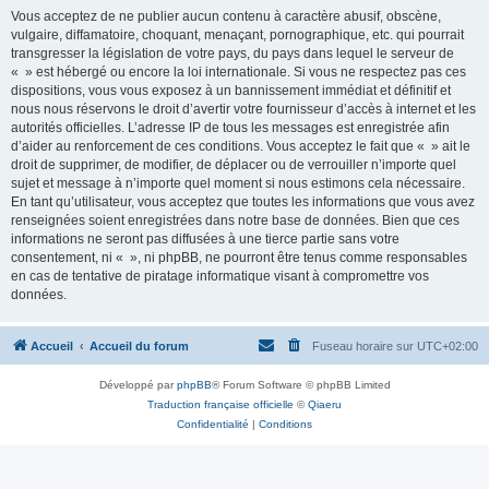
Vous acceptez de ne publier aucun contenu à caractère abusif, obscène,
vulgaire, diffamatoire, choquant, menaçant, pornographique, etc. qui pourrait
transgresser la législation de votre pays, du pays dans lequel le serveur de
« » est hébergé ou encore la loi internationale. Si vous ne respectez pas ces
dispositions, vous vous exposez à un bannissement immédiat et définitif et
nous nous réservons le droit d’avertir votre fournisseur d’accès à internet et les
autorités officielles. L’adresse IP de tous les messages est enregistrée afin
d’aider au renforcement de ces conditions. Vous acceptez le fait que « » ait le
droit de supprimer, de modifier, de déplacer ou de verrouiller n’importe quel
sujet et message à n’importe quel moment si nous estimons cela nécessaire.
En tant qu’utilisateur, vous acceptez que toutes les informations que vous avez
renseignées soient enregistrées dans notre base de données. Bien que ces
informations ne seront pas diffusées à une tierce partie sans votre
consentement, ni « », ni phpBB, ne pourront être tenus comme responsables
en cas de tentative de piratage informatique visant à compromettre vos
données.
Accueil
Accueil du forum
Fuseau horaire sur
UTC+02:00
Développé par
phpBB
® Forum Software © phpBB Limited
Traduction française officielle
©
Qiaeru
Confidentialité
|
Conditions