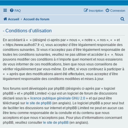
FAQ
Inscription
Connexion
R
Accueil
Accueil du forum
e
- Conditions d’utilisation
c
h
En accédant à « » (désigné ci-après par « nous », « notre », « nos », « » et
« https://www.autho87.fr »), vous acceptez d’être légalement responsable des
e
conditions suivantes. Si vous n’acceptez pas d’être légalement responsable de
r
toutes les conditions suivantes, veuillez ne pas utiliser et accéder à « ». Nous
pouvons modifier ces conditions à n’importe quel moment et nous essaierons
c
de vous informer de ces modifications, bien que nous vous conseillons de
h
vérifier régulièrement par vous-même. En effet, si vous continuez à participer à
« » après que des modifications aient été effectuées, vous acceptez d’être
e
légalement responsable des conditions modifiées et mises à jour.
r
Nos forums sont développés par phpBB (désignés ci-après par « logiciel
phpBB » et « phpBB Limited ») qui est un logiciel de forum de discussions
déclaré sous la «
licence publique générale GNU 2.0
» et qui peut être
téléchargé sur
le site de phpBB
(en anglais). Le logiciel phpBB a pour seul but
de faciliter les discussions sur internet et phpBB Limited ne peut en aucun cas
être tenu comme responsable de la conduite et du contenu que nous
acceptons et que nous n’acceptons pas. Pour plus d’informations concernant
phpBB, veuillez consulter
le site de phpBB
(en anglais).