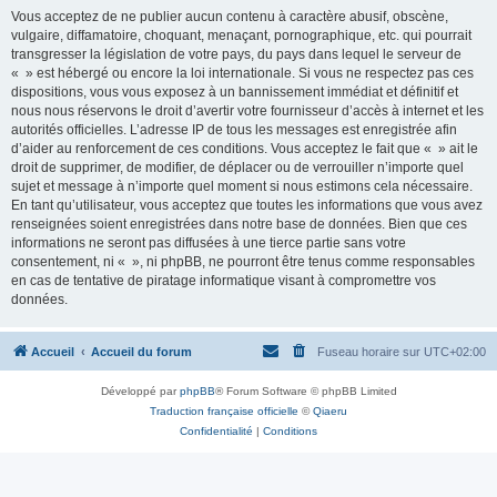
Vous acceptez de ne publier aucun contenu à caractère abusif, obscène,
vulgaire, diffamatoire, choquant, menaçant, pornographique, etc. qui pourrait
transgresser la législation de votre pays, du pays dans lequel le serveur de
« » est hébergé ou encore la loi internationale. Si vous ne respectez pas ces
dispositions, vous vous exposez à un bannissement immédiat et définitif et
nous nous réservons le droit d’avertir votre fournisseur d’accès à internet et les
autorités officielles. L’adresse IP de tous les messages est enregistrée afin
d’aider au renforcement de ces conditions. Vous acceptez le fait que « » ait le
droit de supprimer, de modifier, de déplacer ou de verrouiller n’importe quel
sujet et message à n’importe quel moment si nous estimons cela nécessaire.
En tant qu’utilisateur, vous acceptez que toutes les informations que vous avez
renseignées soient enregistrées dans notre base de données. Bien que ces
informations ne seront pas diffusées à une tierce partie sans votre
consentement, ni « », ni phpBB, ne pourront être tenus comme responsables
en cas de tentative de piratage informatique visant à compromettre vos
données.
Accueil
Accueil du forum
Fuseau horaire sur
UTC+02:00
Développé par
phpBB
® Forum Software © phpBB Limited
Traduction française officielle
©
Qiaeru
Confidentialité
|
Conditions