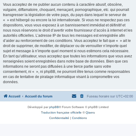
Vous acceptez de ne publier aucun contenu à caractère abusif, obscène,
vulgaire, diffamatoire, choquant, menaçant, pornographique, etc. qui pourrait
transgresser la législation de votre pays, du pays dans lequel le serveur de
« » est hébergé ou encore la loi internationale. Si vous ne respectez pas ces
dispositions, vous vous exposez à un bannissement immédiat et définitif et
nous nous réservons le droit d’avertir votre fournisseur d’accès à internet et les
autorités officielles. L’adresse IP de tous les messages est enregistrée afin
d’aider au renforcement de ces conditions. Vous acceptez le fait que « » ait le
droit de supprimer, de modifier, de déplacer ou de verrouiller n’importe quel
sujet et message à n’importe quel moment si nous estimons cela nécessaire.
En tant qu’utilisateur, vous acceptez que toutes les informations que vous avez
renseignées soient enregistrées dans notre base de données. Bien que ces
informations ne seront pas diffusées à une tierce partie sans votre
consentement, ni « », ni phpBB, ne pourront être tenus comme responsables
en cas de tentative de piratage informatique visant à compromettre vos
données.
Accueil
Accueil du forum
Fuseau horaire sur
UTC+02:00
Développé par
phpBB
® Forum Software © phpBB Limited
Traduction française officielle
©
Qiaeru
Confidentialité
|
Conditions