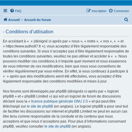
FAQ
Inscription
Connexion
R
Accueil
Accueil du forum
e
- Conditions d’utilisation
c
h
En accédant à « » (désigné ci-après par « nous », « notre », « nos », « » et
« https://www.autho87.fr »), vous acceptez d’être légalement responsable des
e
conditions suivantes. Si vous n’acceptez pas d’être légalement responsable de
r
toutes les conditions suivantes, veuillez ne pas utiliser et accéder à « ». Nous
pouvons modifier ces conditions à n’importe quel moment et nous essaierons
c
de vous informer de ces modifications, bien que nous vous conseillons de
h
vérifier régulièrement par vous-même. En effet, si vous continuez à participer à
« » après que des modifications aient été effectuées, vous acceptez d’être
e
légalement responsable des conditions modifiées et mises à jour.
r
Nos forums sont développés par phpBB (désignés ci-après par « logiciel
phpBB » et « phpBB Limited ») qui est un logiciel de forum de discussions
déclaré sous la «
licence publique générale GNU 2.0
» et qui peut être
téléchargé sur
le site de phpBB
(en anglais). Le logiciel phpBB a pour seul but
de faciliter les discussions sur internet et phpBB Limited ne peut en aucun cas
être tenu comme responsable de la conduite et du contenu que nous
acceptons et que nous n’acceptons pas. Pour plus d’informations concernant
phpBB, veuillez consulter
le site de phpBB
(en anglais).