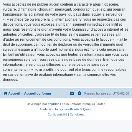
Vous acceptez de ne publier aucun contenu à caractère abusif, obscène,
vulgaire, diffamatoire, choquant, menaçant, pornographique, etc. qui pourrait
transgresser la législation de votre pays, du pays dans lequel le serveur de
« » est hébergé ou encore la loi internationale. Si vous ne respectez pas ces
dispositions, vous vous exposez à un bannissement immédiat et définitif et
nous nous réservons le droit d’avertir votre fournisseur d’accès à internet et les
autorités officielles. L’adresse IP de tous les messages est enregistrée afin
d’aider au renforcement de ces conditions. Vous acceptez le fait que « » ait le
droit de supprimer, de modifier, de déplacer ou de verrouiller n’importe quel
sujet et message à n’importe quel moment si nous estimons cela nécessaire.
En tant qu’utilisateur, vous acceptez que toutes les informations que vous avez
renseignées soient enregistrées dans notre base de données. Bien que ces
informations ne seront pas diffusées à une tierce partie sans votre
consentement, ni « », ni phpBB, ne pourront être tenus comme responsables
en cas de tentative de piratage informatique visant à compromettre vos
données.
Accueil
Accueil du forum
Fuseau horaire sur
UTC+02:00
Développé par
phpBB
® Forum Software © phpBB Limited
Traduction française officielle
©
Qiaeru
Confidentialité
|
Conditions