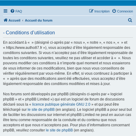
FAQ
Inscription
Connexion
R
Accueil
Accueil du forum
e
- Conditions d’utilisation
c
h
En accédant à « » (désigné ci-après par « nous », « notre », « nos », « » et
« https://www.autho87.fr »), vous acceptez d’être légalement responsable des
e
conditions suivantes. Si vous n’acceptez pas d’être légalement responsable de
r
toutes les conditions suivantes, veuillez ne pas utiliser et accéder à « ». Nous
pouvons modifier ces conditions à n’importe quel moment et nous essaierons
c
de vous informer de ces modifications, bien que nous vous conseillons de
h
vérifier régulièrement par vous-même. En effet, si vous continuez à participer à
« » après que des modifications aient été effectuées, vous acceptez d’être
e
légalement responsable des conditions modifiées et mises à jour.
r
Nos forums sont développés par phpBB (désignés ci-après par « logiciel
phpBB » et « phpBB Limited ») qui est un logiciel de forum de discussions
déclaré sous la «
licence publique générale GNU 2.0
» et qui peut être
téléchargé sur
le site de phpBB
(en anglais). Le logiciel phpBB a pour seul but
de faciliter les discussions sur internet et phpBB Limited ne peut en aucun cas
être tenu comme responsable de la conduite et du contenu que nous
acceptons et que nous n’acceptons pas. Pour plus d’informations concernant
phpBB, veuillez consulter
le site de phpBB
(en anglais).