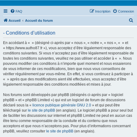
FAQ
Inscription
Connexion
R
Accueil
Accueil du forum
e
- Conditions d’utilisation
c
h
En accédant à « » (désigné ci-après par « nous », « notre », « nos », « » et
« https://www.autho87.fr »), vous acceptez d’être légalement responsable des
e
conditions suivantes. Si vous n’acceptez pas d’être légalement responsable de
r
toutes les conditions suivantes, veuillez ne pas utiliser et accéder à « ». Nous
pouvons modifier ces conditions à n’importe quel moment et nous essaierons
c
de vous informer de ces modifications, bien que nous vous conseillons de
h
vérifier régulièrement par vous-même. En effet, si vous continuez à participer à
« » après que des modifications aient été effectuées, vous acceptez d’être
e
légalement responsable des conditions modifiées et mises à jour.
r
Nos forums sont développés par phpBB (désignés ci-après par « logiciel
phpBB » et « phpBB Limited ») qui est un logiciel de forum de discussions
déclaré sous la «
licence publique générale GNU 2.0
» et qui peut être
téléchargé sur
le site de phpBB
(en anglais). Le logiciel phpBB a pour seul but
de faciliter les discussions sur internet et phpBB Limited ne peut en aucun cas
être tenu comme responsable de la conduite et du contenu que nous
acceptons et que nous n’acceptons pas. Pour plus d’informations concernant
phpBB, veuillez consulter
le site de phpBB
(en anglais).