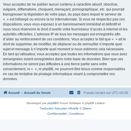
Vous acceptez de ne publier aucun contenu à caractère abusif, obscène,
vulgaire, diffamatoire, choquant, menaçant, pornographique, etc. qui pourrait
transgresser la législation de votre pays, du pays dans lequel le serveur de
« » est hébergé ou encore la loi internationale. Si vous ne respectez pas ces
dispositions, vous vous exposez à un bannissement immédiat et définitif et
nous nous réservons le droit d’avertir votre fournisseur d’accès à internet et les
autorités officielles. L’adresse IP de tous les messages est enregistrée afin
d’aider au renforcement de ces conditions. Vous acceptez le fait que « » ait le
droit de supprimer, de modifier, de déplacer ou de verrouiller n’importe quel
sujet et message à n’importe quel moment si nous estimons cela nécessaire.
En tant qu’utilisateur, vous acceptez que toutes les informations que vous avez
renseignées soient enregistrées dans notre base de données. Bien que ces
informations ne seront pas diffusées à une tierce partie sans votre
consentement, ni « », ni phpBB, ne pourront être tenus comme responsables
en cas de tentative de piratage informatique visant à compromettre vos
données.
Accueil
Accueil du forum
Fuseau horaire sur
UTC+02:00
Développé par
phpBB
® Forum Software © phpBB Limited
Traduction française officielle
©
Qiaeru
Confidentialité
|
Conditions