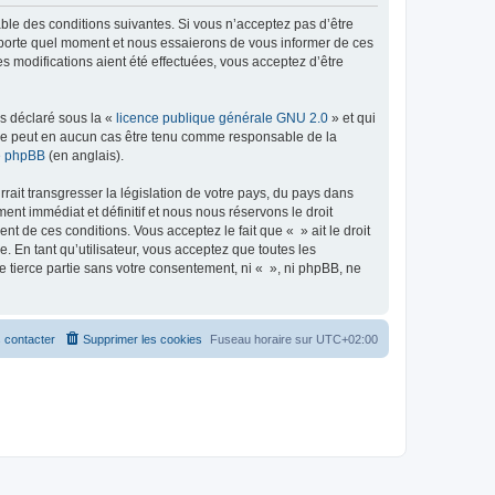
able des conditions suivantes. Si vous n’acceptez pas d’être
importe quel moment et nous essaierons de vous informer de ces
s modifications aient été effectuées, vous acceptez d’être
ns déclaré sous la «
licence publique générale GNU 2.0
» et qui
ed ne peut en aucun cas être tenu comme responsable de la
de phpBB
(en anglais).
ait transgresser la législation de votre pays, du pays dans
nt immédiat et définitif et nous nous réservons le droit
ent de ces conditions. Vous acceptez le fait que « » ait le droit
 En tant qu’utilisateur, vous acceptez que toutes les
 tierce partie sans votre consentement, ni « », ni phpBB, ne
 contacter
Supprimer les cookies
Fuseau horaire sur
UTC+02:00