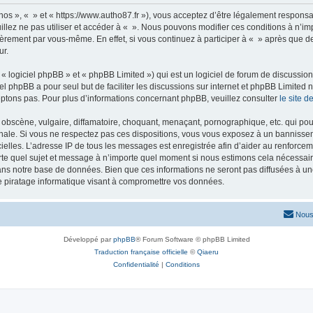
nos », « » et « https://www.autho87.fr »), vous acceptez d’être légalement respons
illez ne pas utiliser et accéder à « ». Nous pouvons modifier ces conditions à n’
ièrement par vous-même. En effet, si vous continuez à participer à « » après que de
ur.
 logiciel phpBB » et « phpBB Limited ») qui est un logiciel de forum de discussio
iel phpBB a pour seul but de faciliter les discussions sur internet et phpBB Limit
ptons pas. Pour plus d’informations concernant phpBB, veuillez consulter
le site 
obscène, vulgaire, diffamatoire, choquant, menaçant, pornographique, etc. qui pourr
onale. Si vous ne respectez pas ces dispositions, vous vous exposez à un bannisseme
fficielles. L’adresse IP de tous les messages est enregistrée afin d’aider au renforcem
rte quel sujet et message à n’importe quel moment si nous estimons cela nécessaire.
ns notre base de données. Bien que ces informations ne seront pas diffusées à une
e piratage informatique visant à compromettre vos données.
Nous
Développé par
phpBB
® Forum Software © phpBB Limited
Traduction française officielle
©
Qiaeru
Confidentialité
|
Conditions