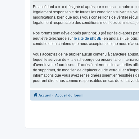
En accédant à « » (désigné ci-après par « nous », « notre », « 
légalement responsable de toutes les conditions suivantes, veu
modifications, bien que nous vous conseillons de vérifier régul
légalement responsable des conditions modifiées et mises à jo
Nos forums sont développés par phpBB (désignés ci-après par «
peut être téléchargé sur
le site de phpBB
(en anglais). Le logic
conduite et du contenu que nous acceptons et que nous n’acce
Vous acceptez de ne publier aucun contenu à caractère abusif, 
lequel le serveur de « » est hébergé ou encore la loi internati
d’avertir votre fournisseur d’accès à internet et les autorités o
de supprimer, de modifier, de déplacer ou de verrouiller n’impo
informations que vous avez renseignées soient enregistrées da
pourront être tenus comme responsables en cas de tentative d
Accueil
Accueil du forum